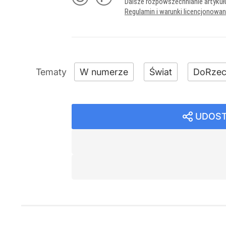
Dalsze rozpowszechnianie artykuł
Regulamin i warunki licencjonowa
W numerze
Świat
DoRzec
UDOST