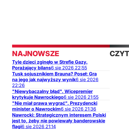
NAJNOWSZE
CZYT
Tyle dzieci zginęło w Strefie Gazy.
TAKŻ
Porażający bilans
6
sie
2026
22:55
Tusk sojusznikiem Brauna? Poseł: Gra
na jego jak najwyższy wynik
6
sie
2026
22:26
"Niewybaczalny błąd". Wicepremier
krytykuje Nawrockiego
6
sie
2026
21:55
"Nie miał prawa wygrać". Prezydencki
minister o Nawrockim
6
sie
2026
21:36
Nawrocki: Strategicznym interesem Polski
jest to, żeby nie powiewały banderowskie
flagi
6
sie
2026
21:14