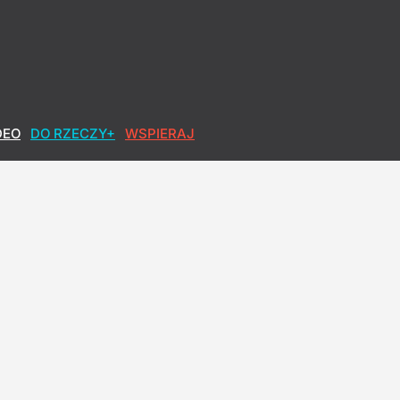
 Nawrockiego
DEO
DO RZECZY+
WSPIERAJ
jak najwyższy wynik
bilans