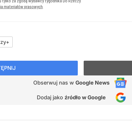
u tylko za zgodą wydawcy tygodnika Do Rzeczy.
nia materiałów prasowych
.
zy+
ĘPNIJ
Obserwuj nas
w
Google News
Dodaj jako
źródło w Google