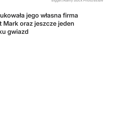
Bigger/Alamy Stock Photo/BE&W
dukowała jego własna firma
t Mark oraz jeszcze jeden
nku gwiazd