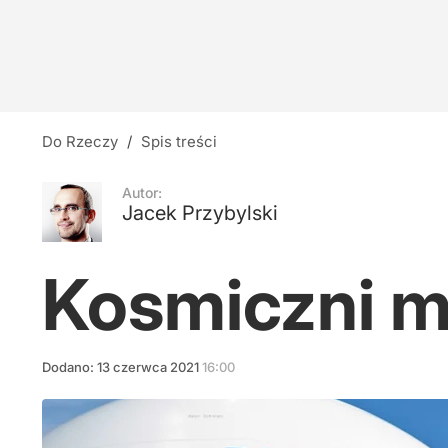
Nauczyciele z łapanki, czyli katastrofa oświat
9
"Nie miał prawa wygrać". Prezydencki ministe
Do Rzeczy
/
Spis treści
7
Autor:
Jacek Przybylski
Cejrowski: Wreszcie widać, jak Fauci wszystkic
Kosmiczni mi
23
Dodano:
13
czerwca
2021
16:00