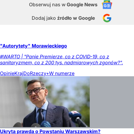
Obserwuj nas
w
Google News
Dodaj jako
źródło w Google
"Autorytety" Morawieckiego
#WARTO | "Panie Premierze, co z COVID-19, co z
sanitaryzmem, co z 200 tys. nadmiarowych zgonów?".
Opinie
Kraj
DoRzeczy+
W numerze
Ukryta prawda o Powstaniu Warszawskim?