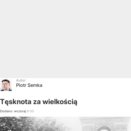
Autor:
Piotr Semka
Tęsknota za wielkością
Dodano:
wczoraj
6:30