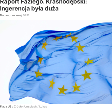
Raport Faziego. Krasnodębski:
Ingerencja była duża
Dodano:
wczoraj
16:11
Flaga UE
/ Źródło:
Unsplash
/
Lukas