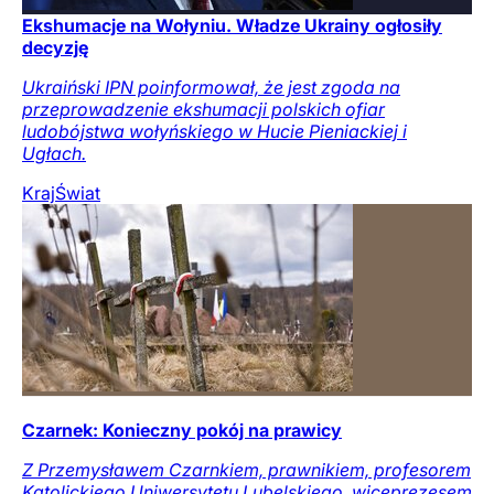
Ekshumacje na Wołyniu. Władze Ukrainy ogłosiły
decyzję
Ukraiński IPN poinformował, że jest zgoda na
przeprowadzenie ekshumacji polskich ofiar
ludobójstwa wołyńskiego w Hucie Pieniackiej i
Ugłach.
Kraj
Świat
Czarnek: Konieczny pokój na prawicy
Z Przemysławem Czarnkiem, prawnikiem, profesorem
Katolickiego Uniwersytetu Lubelskiego, wiceprezesem