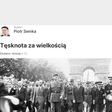
Autor:
Piotr Semka
Tęsknota za wielkością
Dodano:
dzisiaj
6:30