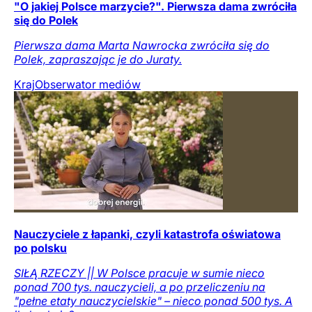
"O jakiej Polsce marzycie?". Pierwsza dama zwróciła
się do Polek
Pierwsza dama Marta Nawrocka zwróciła się do
Polek, zapraszając je do Juraty.
Kraj
Obserwator mediów
Nauczyciele z łapanki, czyli katastrofa oświatowa
po polsku
SIŁĄ RZECZY || W Polsce pracuje w sumie nieco
ponad 700 tys. nauczycieli, a po przeliczeniu na
"pełne etaty nauczycielskie" – nieco ponad 500 tys. A