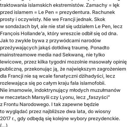
traktowania islamskich ekstremistów. Zamachy = lęk
przed islamem = Le Pen = prezydentura. Rachunek
prosty i oczywisty. Nie we Francji jednak. Skok
w sondażach był, ale nie stał się udziałem Le Pen, lecz
François Hollande’a, który wreszcie odbił się od dna.
Jak to zwykle bywa z przywódcami narodów
przeżywających jakąś dotkliwą traumę. Ponadto
mainstreamowe media nad Sekwaną, nie tylko
lewicowe, przez kilka tygodni mozolnie masowały opinię
publiczną, przekonując ją, że największym zagrożeniem
dla Francji nie są wcale fanatyczni dżihadyści, lecz
rozlewająca się po całym kraju fala islamofobii.
Nie imamowie, indoktrynujący młodych muzułmanów
w meczetach Marsylii czy Lyonu, lecz „faszyści”
z Frontu Narodowego. I tak zapewne będzie
to wyglądać przez najbliższe dwa lata, do wiosny
2017 r., gdy odbędą się kolejne wybory prezydenckie.
(…)