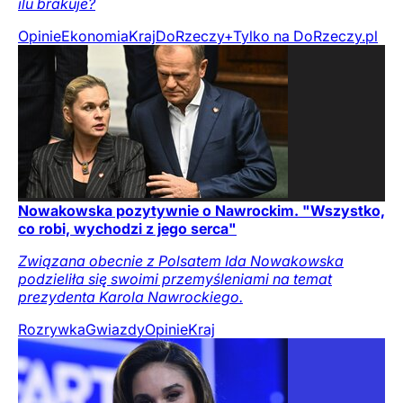
ilu brakuje?
Opinie
Ekonomia
Kraj
DoRzeczy+
Tylko na DoRzeczy.pl
Nowakowska pozytywnie o Nawrockim. "Wszystko,
co robi, wychodzi z jego serca"
Związana obecnie z Polsatem Ida Nowakowska
podzieliła się swoimi przemyśleniami na temat
prezydenta Karola Nawrockiego.
Rozrywka
Gwiazdy
Opinie
Kraj