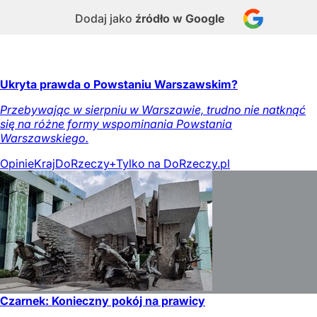
Dodaj jako
źródło w Google
Ukryta prawda o Powstaniu Warszawskim?
Przebywając w sierpniu w Warszawie, trudno nie natknąć
się na różne formy wspominania Powstania
Warszawskiego.
Opinie
Kraj
DoRzeczy+
Tylko na DoRzeczy.pl
Czarnek: Konieczny pokój na prawicy