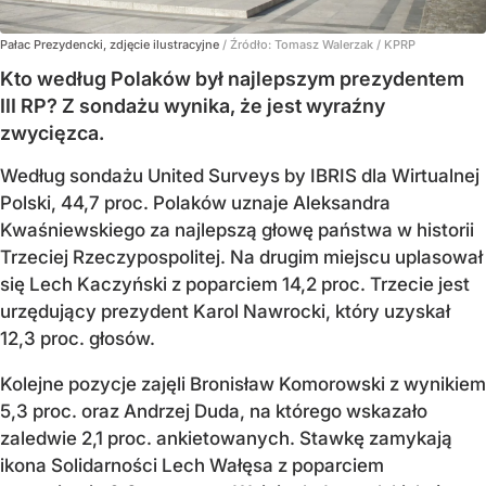
Pałac Prezydencki, zdjęcie ilustracyjne
/ Źródło:
Tomasz Walerzak / KPRP
Kto według Polaków był najlepszym prezydentem
III RP? Z sondażu wynika, że jest wyraźny
zwycięzca.
Według sondażu United Surveys by IBRIS dla Wirtualnej
Polski, 44,7 proc. Polaków uznaje Aleksandra
Kwaśniewskiego za najlepszą głowę państwa w historii
Trzeciej Rzeczypospolitej. Na drugim miejscu uplasował
się Lech Kaczyński z poparciem 14,2 proc. Trzecie jest
urzędujący prezydent Karol Nawrocki, który uzyskał
12,3 proc. głosów.
Kolejne pozycje zajęli Bronisław Komorowski z wynikiem
5,3 proc. oraz Andrzej Duda, na którego wskazało
zaledwie 2,1 proc. ankietowanych. Stawkę zamykają
ikona Solidarności Lech Wałęsa z poparciem