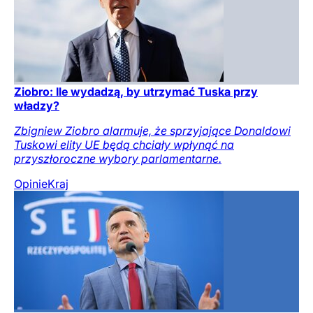
Ziobro: Ile wydadzą, by utrzymać Tuska przy
władzy?
Zbigniew Ziobro alarmuje, że sprzyjające Donaldowi
Tuskowi elity UE będą chciały wpłynąć na
przyszłoroczne wybory parlamentarne.
Opinie
Kraj