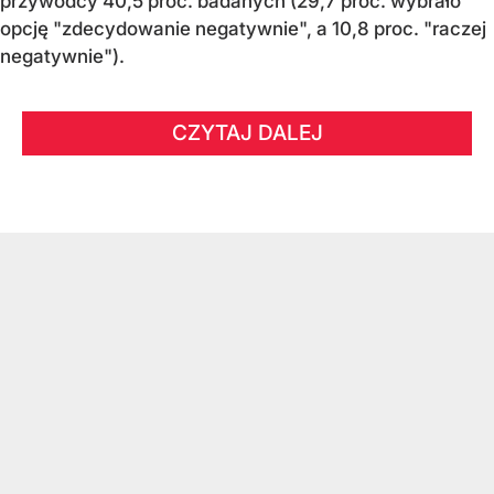
przywódcy 40,5 proc. badanych (29,7 proc. wybrało
opcję "zdecydowanie negatywnie", a 10,8 proc. "raczej
negatywnie").
CZYTAJ DALEJ