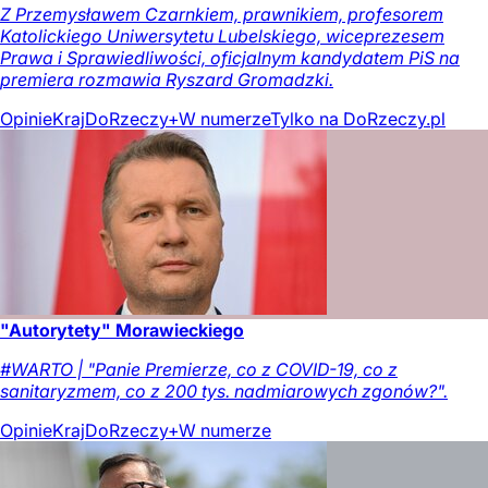
Z Przemysławem Czarnkiem, prawnikiem, profesorem
Katolickiego Uniwersytetu Lubelskiego, wiceprezesem
Prawa i Sprawiedliwości, oficjalnym kandydatem PiS na
premiera rozmawia Ryszard Gromadzki.
Opinie
Kraj
DoRzeczy+
W numerze
Tylko na DoRzeczy.pl
"Autorytety" Morawieckiego
#WARTO | "Panie Premierze, co z COVID-19, co z
sanitaryzmem, co z 200 tys. nadmiarowych zgonów?".
Opinie
Kraj
DoRzeczy+
W numerze