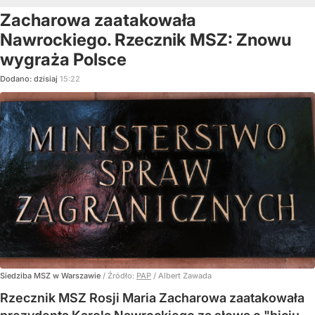
Zacharowa zaatakowała
Nawrockiego. Rzecznik MSZ: Znowu
wygraża Polsce
Dodano:
dzisiaj
15:22
Siedziba MSZ w Warszawie
/ Źródło:
PAP
/
Albert Zawada
Rzecznik MSZ Rosji Maria Zacharowa zaatakowała