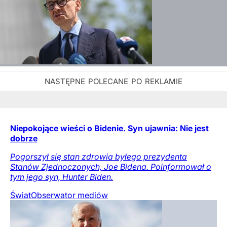
Niepokojące wieści o Bidenie. Syn ujawnia: Nie jest
dobrze
Pogorszył się stan zdrowia byłego prezydenta
Stanów Zjednoczonych, Joe Bidena. Poinformował o
tym jego syn, Hunter Biden.
Świat
Obserwator mediów