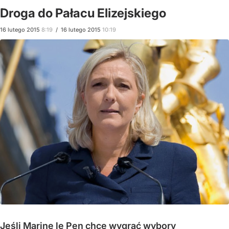
Droga do Pałacu Elizejskiego
16
lutego
2015
8:19
/
16
lutego
2015
10:19
Jeśli Marine le Pen chce wygrać wybory