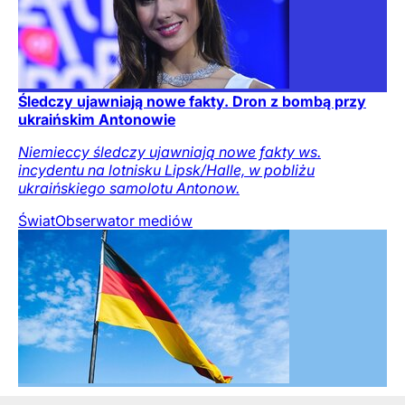
Śledczy ujawniają nowe fakty. Dron z bombą przy
ukraińskim Antonowie
Niemieccy śledczy ujawniają nowe fakty ws.
incydentu na lotnisku Lipsk/Halle, w pobliżu
ukraińskiego samolotu Antonow.
Świat
Obserwator mediów