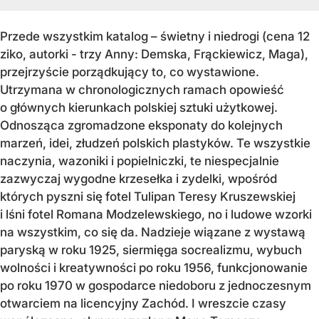
Przede wszystkim katalog – świetny i niedrogi (cena 12
ziko, autorki - trzy Anny: Demska, Frąckiewicz, Maga),
przejrzyście porządkujący to, co wystawione.
Utrzymana w chronologicznych ramach opowieść
o głównych kierunkach polskiej sztuki użytkowej.
Odnosząca zgromadzone eksponaty do kolejnych
marzeń, idei, złudzeń polskich plastyków. Te wszystkie
naczynia, wazoniki i popielniczki, te niespecjalnie
zazwyczaj wygodne krzesełka i zydelki, wpośród
których pyszni się fotel Tulipan Teresy Kruszewskiej
i lśni fotel Romana Modzelewskiego, no i ludowe wzorki
na wszystkim, co się da. Nadzieje wiązane z wystawą
paryską w roku 1925, siermięga socrealizmu, wybuch
wolności i kreatywności po roku 1956, funkcjonowanie
po roku 1970 w gospodarce niedoboru z jednoczesnym
otwarciem na licencyjny Zachód. I wreszcie czasy