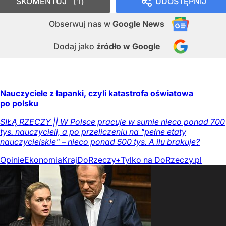
SKOMENTUJ
UDOSTĘPNIJ
1
Obserwuj nas
w
Google News
Dodaj jako
źródło w Google
Nauczyciele z łapanki, czyli katastrofa oświatowa
po polsku
SIŁĄ RZECZY || W Polsce pracuje w sumie nieco ponad 700
tys. nauczycieli, a po przeliczeniu na "pełne etaty
nauczycielskie" – nieco ponad 500 tys. A ilu brakuje?
Opinie
Ekonomia
Kraj
DoRzeczy+
Tylko na DoRzeczy.pl