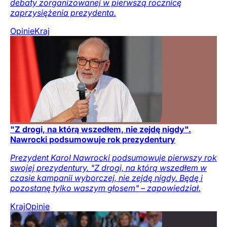
debaty zorganizowanej w pierwszą rocznicę
zaprzysiężenia prezydenta.
Opinie
Kraj
"Z drogi, na którą wszedłem, nie zejdę nigdy".
Nawrocki podsumowuje rok prezydentury
Prezydent Karol Nawrocki podsumowuje pierwszy rok
swojej prezydentury. "Z drogi, na którą wszedłem w
czasie kampanii wyborczej, nie zejdę nigdy. Będę i
pozostanę tylko waszym głosem" – zapowiedział.
Kraj
Opinie