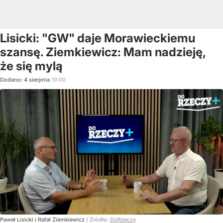
Lisicki: "GW" daje Morawieckiemu
szansę. Ziemkiewicz: Mam nadzieję,
że się mylą
Dodano:
4
sierpnia
19:00
Paweł Lisicki i Rafał Ziemkiewicz
/ Źródło:
DoRzeczy