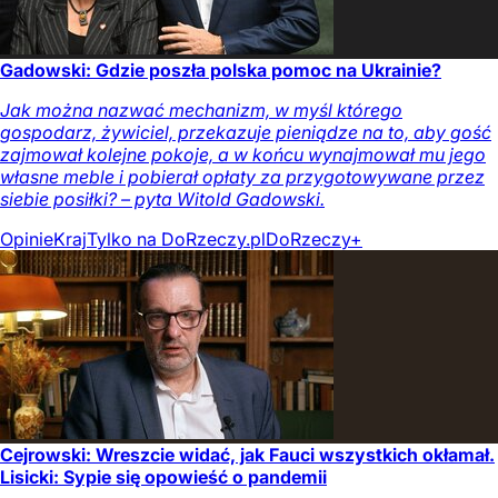
Gadowski: Gdzie poszła polska pomoc na Ukrainie?
Jak można nazwać mechanizm, w myśl którego
gospodarz, żywiciel, przekazuje pieniądze na to, aby gość
zajmował kolejne pokoje, a w końcu wynajmował mu jego
własne meble i pobierał opłaty za przygotowywane przez
siebie posiłki? – pyta Witold Gadowski.
Opinie
Kraj
Tylko na DoRzeczy.pl
DoRzeczy+
Cejrowski: Wreszcie widać, jak Fauci wszystkich okłamał.
Lisicki: Sypie się opowieść o pandemii