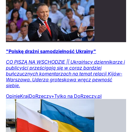
"Polskę drażni samodzielność Ukrainy"
CO PISZĄ NA WSCHODZIE || Ukraińscy dziennikarze i
publicyści prześcigają się w coraz bardziej
buńczucznych komentarzach na temat relacji Kijów-
Warszawa. Uderza groteskowa wręcz pewność
siebie.
Opinie
Kraj
DoRzeczy+
Tylko na DoRzeczy.pl