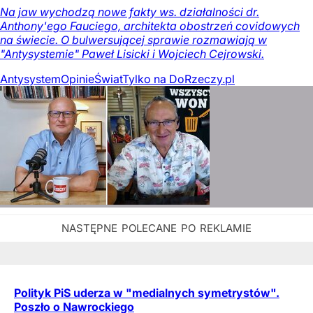
Na jaw wychodzą nowe fakty ws. działalności dr.
Anthony'ego Fauciego, architekta obostrzeń covidowych
na świecie. O bulwersującej sprawie rozmawiają w
"Antysystemie" Paweł Lisicki i Wojciech Cejrowski.
Antysystem
Opinie
Świat
Tylko na DoRzeczy.pl
Polityk PiS uderza w "medialnych symetrystów".
Poszło o Nawrockiego