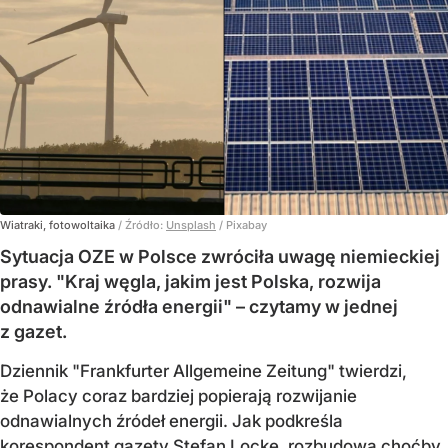
Wiatraki, fotowoltaika
/ Źródło:
Unsplash
/
Pixabay
Sytuacja OZE w Polsce zwróciła uwagę niemieckiej
prasy. "Kraj węgla, jakim jest Polska, rozwija
odnawialne źródła energii" – czytamy w jednej
z gazet.
Dziennik "Frankfurter Allgemeine Zeitung" twierdzi,
że Polacy coraz bardziej popierają rozwijanie
odnawialnych źródeł energii. Jak podkreśla
korespondent gazety Stefan Locke, rozbudowa choćby