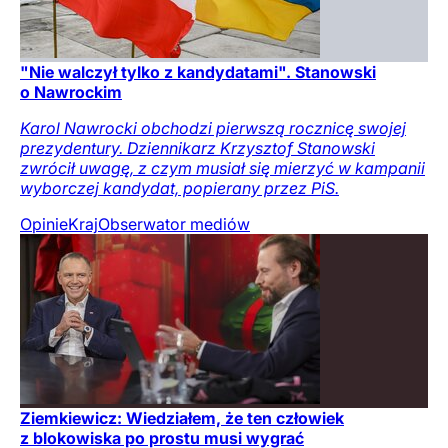
"Nie walczył tylko z kandydatami". Stanowski
o Nawrockim
Karol Nawrocki obchodzi pierwszą rocznicę swojej
prezydentury. Dziennikarz Krzysztof Stanowski
zwrócił uwagę, z czym musiał się mierzyć w kampanii
wyborczej kandydat, popierany przez PiS.
Opinie
Kraj
Obserwator mediów
Ziemkiewicz: Wiedziałem, że ten człowiek
z blokowiska po prostu musi wygrać