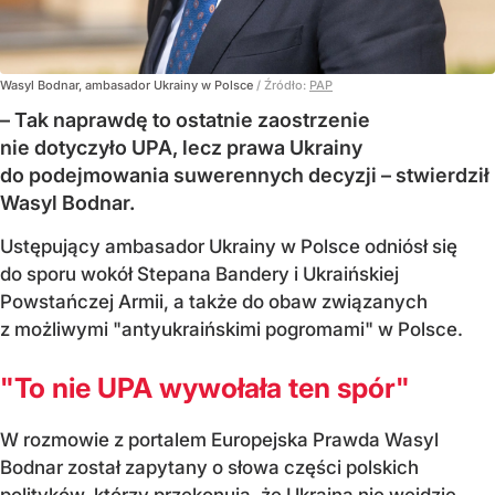
Wasyl Bodnar, ambasador Ukrainy w Polsce
/ Źródło:
PAP
– Tak naprawdę to ostatnie zaostrzenie
nie dotyczyło UPA, lecz prawa Ukrainy
do podejmowania suwerennych decyzji – stwierdził
Wasyl Bodnar.
Ustępujący ambasador Ukrainy w Polsce odniósł się
do sporu wokół Stepana Bandery i Ukraińskiej
Powstańczej Armii, a także do obaw związanych
z możliwymi "antyukraińskimi pogromami" w Polsce.
"To nie UPA wywołała ten spór"
W rozmowie z portalem Europejska Prawda Wasyl
Bodnar został zapytany o słowa części polskich
polityków, którzy przekonują, że Ukraina nie wejdzie