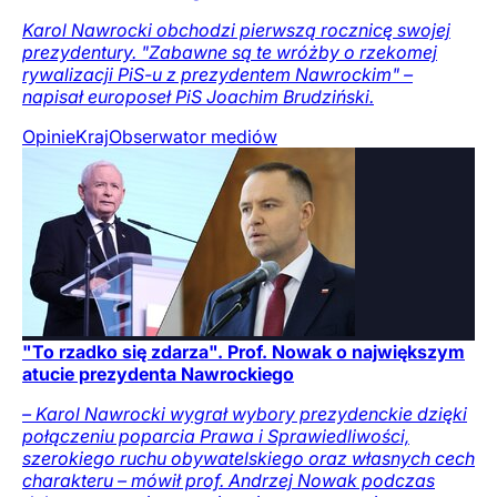
Karol Nawrocki obchodzi pierwszą rocznicę swojej
prezydentury. "Zabawne są te wróżby o rzekomej
rywalizacji PiS-u z prezydentem Nawrockim" –
napisał europoseł PiS Joachim Brudziński.
Opinie
Kraj
Obserwator mediów
"To rzadko się zdarza". Prof. Nowak o największym
atucie prezydenta Nawrockiego
– Karol Nawrocki wygrał wybory prezydenckie dzięki
połączeniu poparcia Prawa i Sprawiedliwości,
szerokiego ruchu obywatelskiego oraz własnych cech
charakteru – mówił prof. Andrzej Nowak podczas