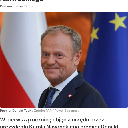
Dodano:
dzisiaj
18:50
Premier Donald Tusk
/ Źródło:
PAP
/
Paweł Supernak
W pierwszą rocznicę objęcia urzędu przez
prezydenta Karola Nawrockiego premier Donald