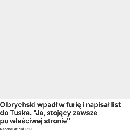
Olbrychski wpadł w furię i napisał list
do Tuska. "Ja, stojący zawsze
po właściwej stronie"
Dodano:
dzisiaj
17:41