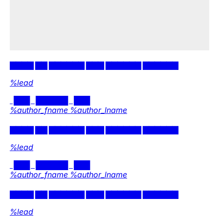
nie wytrzymała
Biały Dom wykorzystał utwory Taylor Swift.
Wokalistka zareagowała i zgłosiła naruszenie praw
autorskich.
Muzyka
Gwiazdy
Rozrywka
Świat
Inny Reacher
POCZYTANKI | Mówił mi kiedyś w wywiadzie Lee
Child („Do Rzeczy” nr 19/2018), że największy kłopot
w pisaniu powieści o Jacku Reacherze to wymyślenie
wiarygodnego powodu, dla którego wplątuje się w
kabałę: Co sprawia, że wędrujący przez Amerykę
nomad angażuje się akurat w taką, a nie inną
kryminalną sprawę?
Opinie
Kraj
Kultura
DoRzeczy+
W numerze
Czarne chmury nad Czarneckim. To koniec posła
w PiS?