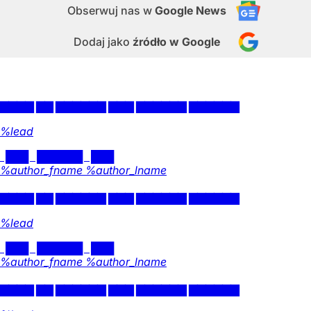
Obserwuj nas
w
Google News
Dodaj jako
źródło w Google
Trybunał sięgnął bruku
PŁYWANIE W KISIELU | Jeśli sądził ktoś, że po błazeńskim
składaniu przez tuskowych nominatów do Trybunału
Konstytucyjnego ślubowania wobec ściany głupiej już być
nie mogło, to przyszedł dr hab. Sławomir Patyra i pokazał,
że bynajmniej.
Opinie
Kraj
DoRzeczy+
W numerze