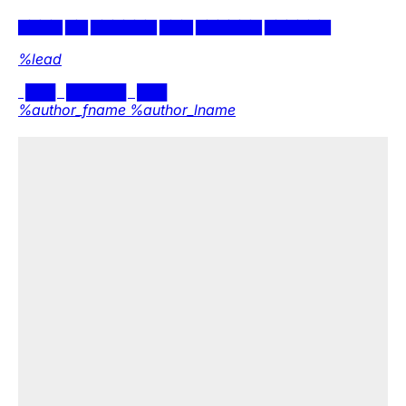
Pogrzeb Andrzeja Morozowskiego. Znamy
szczegóły
Wiemy, kiedy i gdzie odbędzie się pogrzeb Andrzeja
Morozowskiego, jednego z najbardziej
rozpoznawalnych dziennikarzy w Polsce.
Kraj
Obserwator mediów
Film i telewizja
Skandal w brytyjskiej armii. Młode rekrutki mówią
o gwałtach i molestowaniu
W Wielkiej Brytanii rośnie presja na przeprowadzenie
niezależnego dochodzenia w sprawie Army
Foundation College (AFC). Pojawiają się oskarżenia o
gwałty.
Świat
Obserwator mediów
Donald Trump zakpił z Taylor Swift. Gwiazda