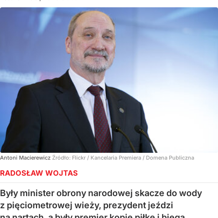
Antoni Macierewicz
Źródło:
Flickr / Kancelaria Premiera / Domena Publiczna
RADOSŁAW WOJTAS
Były minister obrony narodowej skacze do wody
z pięciometrowej wieży, prezydent jeździ
na nartach, a były premier kopie piłkę i biega.