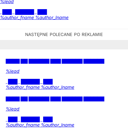
Krzyż wyrwany z korony
Krzysztof Kawęcki | Rząd Donalda Tuska zapowiada nową
ustawę o symbolach państwowych, rzekomo w imię
heraldycznej poprawności. Szkoda jedynie, że w tych
szumnych zapowiedziach – podobnie jak za rządów
Zjednoczonej Prawicy – brakuje miejsca na sprawę
fundamentalną.
Opinie
Kraj
DoRzeczy+
W numerze
Jagodowa królowa
NIEPRAKTYCZNA PANI DOMU | Sierpień, wakacje. Żyjemy
nie tylko inwazją na Ceutę, nie tylko dogorywającą
(niestety nierozwiązaną) sprawą Szpitala Południowego.
Opinie
Kraj
DoRzeczy+
W numerze