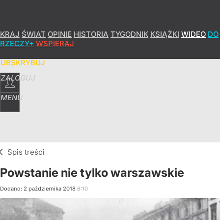
KRAJ
ŚWIAT
OPINIE
HISTORIA
TYGODNIK
KSIĄŻKI
WIDEO
DO
RZECZY+
WSPIERAJ
SUBSKRYBUJ
ZALOGUJ
MENU
Spis treści
Powstanie nie tylko warszawskie
Dodano:
2
października
2018
6:10