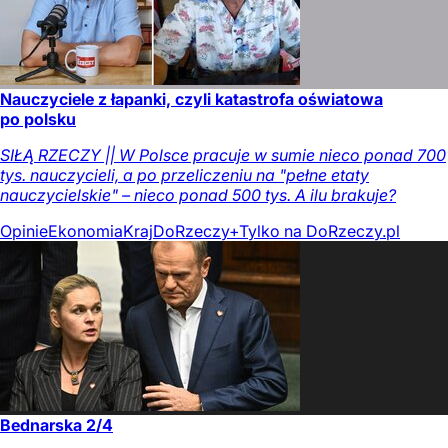
Nauczyciele z łapanki, czyli katastrofa oświatowa
po polsku
SIŁĄ RZECZY || W Polsce pracuje w sumie nieco ponad 700
tys. nauczycieli, a po przeliczeniu na "pełne etaty
nauczycielskie" – nieco ponad 500 tys. A ilu brakuje?
Opinie
Ekonomia
Kraj
DoRzeczy+
Tylko na DoRzeczy.pl
Bednarska 2/4