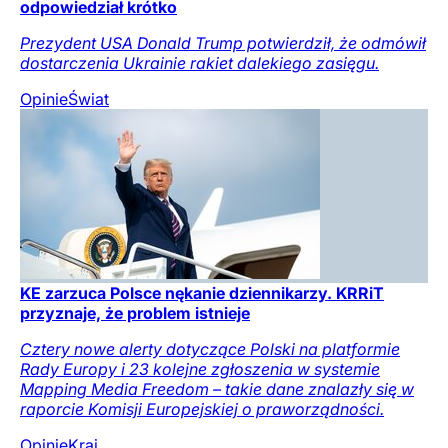
odpowiedział krótko
Prezydent USA Donald Trump potwierdził, że odmówił
dostarczenia Ukrainie rakiet dalekiego zasięgu.
Opinie
Świat
KE zarzuca Polsce nękanie dziennikarzy. KRRiT
przyznaje, że problem istnieje
Cztery nowe alerty dotyczące Polski na platformie
Rady Europy i 23 kolejne zgłoszenia w systemie
Mapping Media Freedom – takie dane znalazły się w
raporcie Komisji Europejskiej o praworządności.
Opinie
Kraj