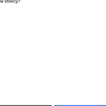
w stolicy?
40/2018 wydaniu
W numerze
Historia
Powstanie Warszawskie