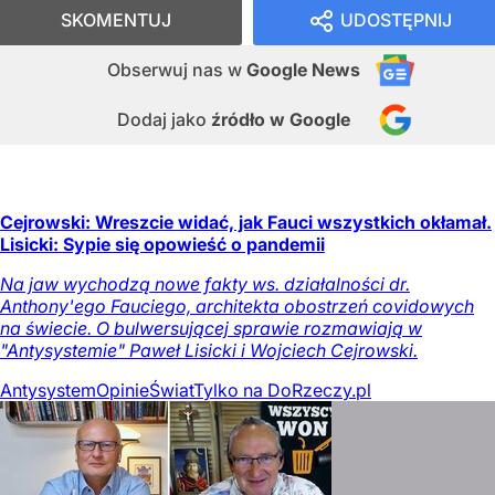
SKOMENTUJ
UDOSTĘPNIJ
Obserwuj nas
w
Google News
Dodaj jako
źródło w Google
Cejrowski: Wreszcie widać, jak Fauci wszystkich okłamał.
Lisicki: Sypie się opowieść o pandemii
Na jaw wychodzą nowe fakty ws. działalności dr.
Anthony'ego Fauciego, architekta obostrzeń covidowych
na świecie. O bulwersującej sprawie rozmawiają w
"Antysystemie" Paweł Lisicki i Wojciech Cejrowski.
Antysystem
Opinie
Świat
Tylko na DoRzeczy.pl