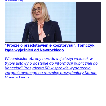
"Proszę o przedstawienie kosztorysu". Tomczyk
żąda wyjaśnień od Nawrockiego
Wiceminister obrony narodowej złożył wniosek w
trybie ustawy o dostępie do informacji publicznej do
Kancelarii Prezydenta RP w sprawie wydarzenia
zorganizowanego na rocznicę prezydentury Karola
Nawrockiego.
Opinie
Kraj