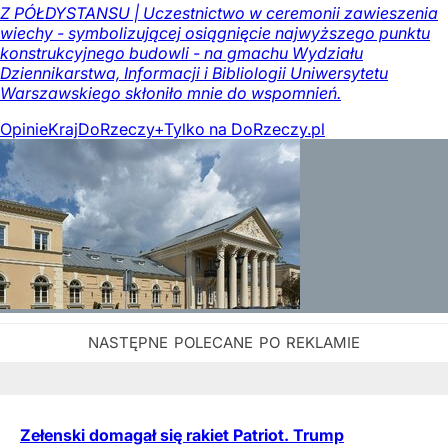
Z PÓŁDYSTANSU | Uczestnictwo w ceremonii zawieszenia
wiechy - symbolizującej osiągnięcie najwyższego punktu
konstrukcyjnego budowli - na gmachu Wydziału
Dziennikarstwa, Informacji i Bibliologii Uniwersytetu
Warszawskiego skłoniło mnie do wspomnień.
Opinie
Kraj
DoRzeczy+
Tylko na DoRzeczy.pl
Zełenski domagał się rakiet Patriot. Trump