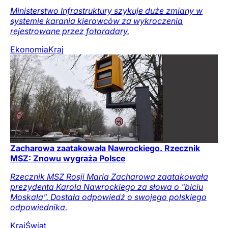
Ministerstwo Infrastruktury szykuje duże zmiany w
systemie karania kierowców za wykroczenia
rejestrowane przez fotoradary.
Ekonomia
Kraj
Zacharowa zaatakowała Nawrockiego. Rzecznik
MSZ: Znowu wygraża Polsce
Rzecznik MSZ Rosji Maria Zacharowa zaatakowała
prezydenta Karola Nawrockiego za słowa o "biciu
Moskala". Dostała odpowiedź o swojego polskiego
odpowiednika.
Kraj
Świat