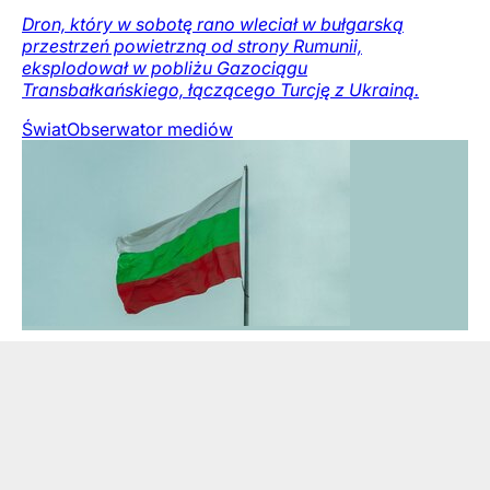
Dron, który w sobotę rano wleciał w bułgarską
przestrzeń powietrzną od strony Rumunii,
eksplodował w pobliżu Gazociągu
Transbałkańskiego, łączącego Turcję z Ukrainą.
Świat
Obserwator mediów