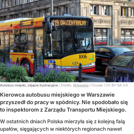
Autobus miejski, zdjęcie ilustracyjne
/ Źródło:
Wikipedia
/
Crusier / CC BY-SA 3.0
Kierowca autobusu miejskiego w Warszawie
przyszedł do pracy w spódnicy. Nie spodobało się
to inspektorom z Zarządu Transportu Miejskiego.
W ostatnich dniach Polska mierzyła się z kolejną falą
upałów, sięgających w niektórych regionach nawet