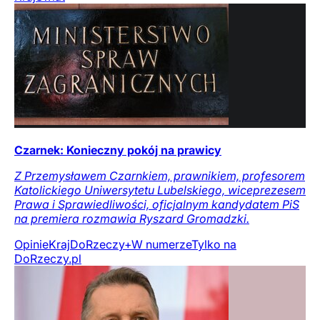
Czarnek: Konieczny pokój na prawicy
Z Przemysławem Czarnkiem, prawnikiem, profesorem
Katolickiego Uniwersytetu Lubelskiego, wiceprezesem
Prawa i Sprawiedliwości, oficjalnym kandydatem PiS
na premiera rozmawia Ryszard Gromadzki.
Opinie
Kraj
DoRzeczy+
W numerze
Tylko na
DoRzeczy.pl