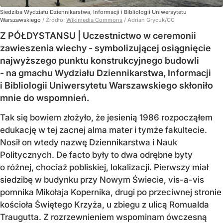
Siedziba Wydziału Dziennikarstwa, Informacji i Bibliologii Uniwersytetu
Warszawskiego
/ Źródło:
Wikimedia Commons
/
Adrian Grycuk/CC
Z PÓŁDYSTANSU | Uczestnictwo w ceremonii
zawieszenia wiechy - symbolizującej osiągnięcie
najwyższego punktu konstrukcyjnego budowli
- na gmachu Wydziału Dziennikarstwa, Informacji
i Bibliologii Uniwersytetu Warszawskiego skłoniło
mnie do wspomnień.
Tak się bowiem złożyło, że jesienią 1986 rozpocząłem
edukację w tej zacnej alma mater i tymże fakultecie.
Nosił on wtedy nazwę Dziennikarstwa i Nauk
Politycznych. De facto były to dwa odrębne byty
o różnej, chociaż pobliskiej, lokalizacji. Pierwszy miał
siedzibę w budynku przy Nowym Świecie, vis-a-vis
pomnika Mikołaja Kopernika, drugi po przeciwnej stronie
kościoła Świętego Krzyża, u zbiegu z ulicą Romualda
Traugutta. Z rozrzewnieniem wspominam ówczesną