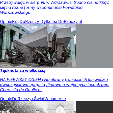
Przebywając w sierpniu w Warszawie, trudno nie natknąć
się na różne formy wspominania Powstania
Warszawskiego.
Opinie
Kraj
DoRzeczy+
Tylko na DoRzeczy.pl
Tęsknota za wielkością
NA PIERWSZY OGIEŃ | Na ekrany francuskich kin weszła
dwuczęściowa epopeja filmowa o wojennych losach gen.
Charles’a de Gaulle’a.
Opinie
DoRzeczy+
Świat
W numerze