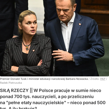
Premier Donald Tusk i minister edukacji narodowej Barbara Nowacka
/ Źródło:
PAP
/
Radek Pietruszka
SIŁĄ RZECZY || W Polsce pracuje w sumie nieco
ponad 700 tys. nauczycieli, a po przeliczeniu
na "pełne etaty nauczycielskie" – nieco ponad 500
tys. A ilu brakuje?