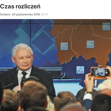
Czas rozliczeń
Dodano:
28
października
2018
20:07