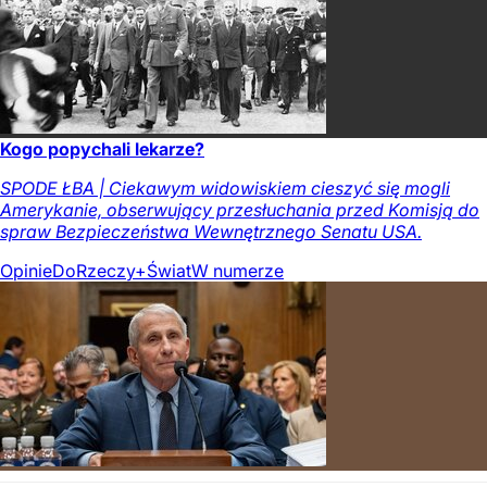
Kogo popychali lekarze?
SPODE ŁBA | Ciekawym widowiskiem cieszyć się mogli
Amerykanie, obserwujący przesłuchania przed Komisją do
spraw Bezpieczeństwa Wewnętrznego Senatu USA.
Opinie
DoRzeczy+
Świat
W numerze