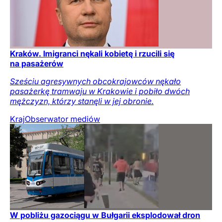
Kraków. Imigranci nękali kobietę i rzucili się
na pasażerów
Sześciu agresywnych obcokrajowców nękało
pasażerkę tramwaju w Krakowie i pobiło dwóch
mężczyzn, którzy stanęli w jej obronie.
Kraj
Obserwator mediów
W pobliżu gazociągu w Bułgarii eksplodował dron