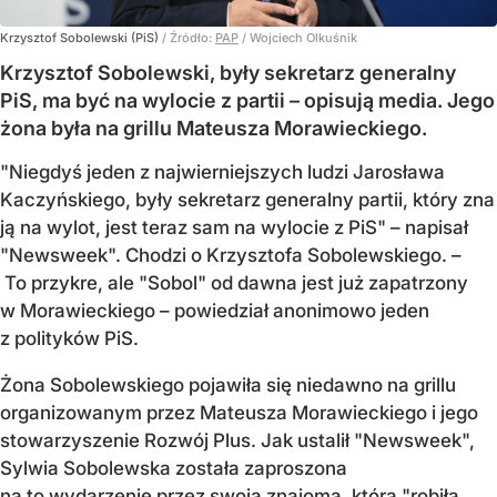
Krzysztof Sobolewski (PiS)
/ Źródło:
PAP
/
Wojciech Olkuśnik
Krzysztof Sobolewski, były sekretarz generalny
PiS, ma być na wylocie z partii – opisują media. Jego
żona była na grillu Mateusza Morawieckiego.
"Niegdyś jeden z najwierniejszych ludzi Jarosława
Kaczyńskiego, były sekretarz generalny partii, który zna
ją na wylot, jest teraz sam na wylocie z PiS" – napisał
"Newsweek". Chodzi o Krzysztofa Sobolewskiego. –
To przykre, ale "Sobol" od dawna jest już zapatrzony
w Morawieckiego – powiedział anonimowo jeden
z polityków PiS.
Żona Sobolewskiego pojawiła się niedawno na grillu
organizowanym przez Mateusza Morawieckiego i jego
stowarzyszenie Rozwój Plus. Jak ustalił "Newsweek",
Sylwia Sobolewska została zaproszona
na to wydarzenie przez swoją znajomą, którą "robiła