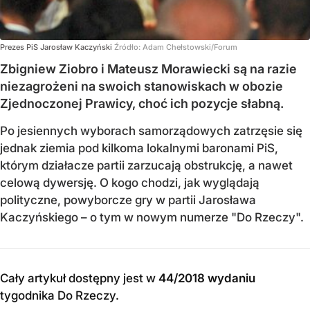
Prezes PiS Jarosław Kaczyński
Źródło:
Adam Chełstowski/Forum
Zbigniew Ziobro i Mateusz Morawiecki są na razie
niezagrożeni na swoich stanowiskach w obozie
Zjednoczonej Prawicy, choć ich pozycje słabną.
Po jesiennych wyborach samorządowych zatrzęsie się
jednak ziemia pod kilkoma lokalnymi baronami PiS,
którym działacze partii zarzucają obstrukcję, a nawet
celową dywersję. O kogo chodzi, jak wyglądają
polityczne, powyborcze gry w partii Jarosława
Kaczyńskiego – o tym w nowym numerze "Do Rzeczy".
Cały artykuł dostępny jest w
44/2018 wydaniu
tygodnika Do Rzeczy
.