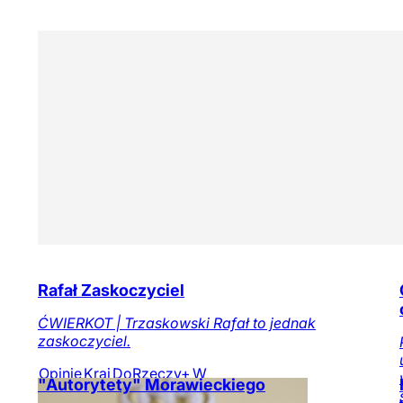
Rafał Zaskoczyciel
ĆWIERKOT | Trzaskowski Rafał to jednak
zaskoczyciel.
Opinie
Kraj
DoRzeczy+
W
"Autorytety" Morawieckiego
numerze