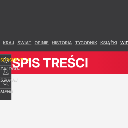
Udostępnij
11
Skomentuj
Ewakuacja hotelu w Olsztynie. Zawaliła się ści
KRAJ
ŚWIAT
OPINIE
HISTORIA
TYGODNIK
KSIĄŻKI
WI
dodaj
SPIS TREŚCI
SUBSKRYBUJ
Czy Morawiecki wróci do PiS? Polacy odpowie
ZALOGUJ
39
SZUKAJ
MENU
"Autorytety" Morawieckiego
11