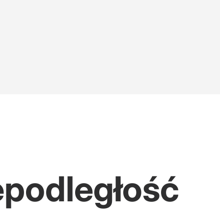
ąda się po przedawkowaniu
ufundował jasnogórski klasztor?
epodległość