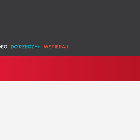
ana
DEO
DO RZECZY+
WSPIERAJ
dzieli w sondażu