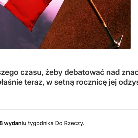
pszego czasu, żeby debatować nad zna
właśnie teraz, w setną rocznicę jej odzy
8 wydaniu
tygodnika Do Rzeczy
.