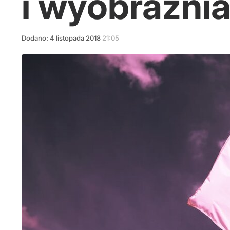
i wyobraźni
Dodano:
4
listopada
2018
21:05