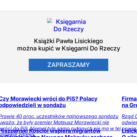
Książki
Pawła Lisickiego
można kupić w Księgarni Do Rzeczy
ZAPRASZAMY
Czy Morawiecki wróci do PiS? Polacy
Firma
odpowiedzieli w sondażu
na Gr
Prawie 40 proc. uczestników najnowszego sondażu
Rząd G
uważa, że były premier Mateusz Morawiecki nie
odwier
wróci do PiS. Niemal tyle samo pytanych nie ma w tej
powią
Hiszpański Kościół wspiera migrantów
Lisic
sprawie zdania.