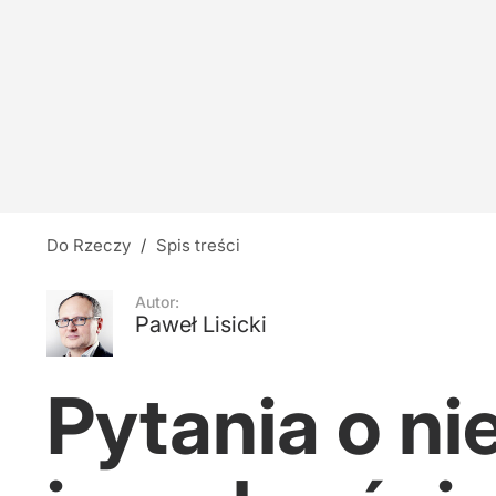
Marcinkiewicz: Nawrocki ćpa. Wiem, jak wygl
108
Święte miejsce od ponad sześciu wieków. Kto 
dodaj
Do Rzeczy
/
Spis treści
Rafał Zaskoczyciel
Autor:
Paweł Lisicki
9
Pytania o ni