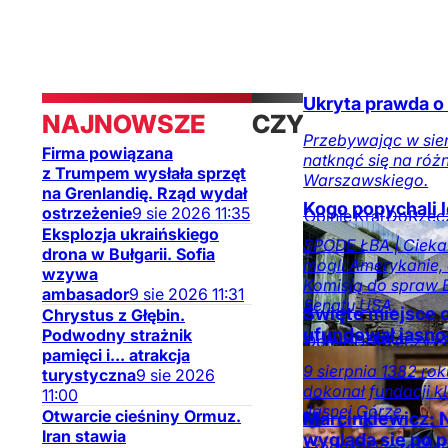
Ukryta prawda 
NAJNOWSZE
CZYTAJ
Przebywając w sier
Firma powiązana
natknąć się na ró
TAKŻE
z Trumpem wysłała sprzęt
Warszawskiego.
na Grenlandię. Rząd wydał
Kogo popychali 
ostrzeżenie
9
sie
2026
11:35
Opinie
Kraj
DoRzec
Eksplozja ukraińskiego
na DoRzeczy.pl
SPODE ŁBA | Cieka
drona w Bułgarii. Sofia
mogli Amerykanie,
wzywa
Komisją do spraw
ambasador
9
sie
2026
11:31
Senatu USA.
Święte miejsce 
Chrystus z Głębin.
ufundował jasno
Podwodny strażnik
Opinie
DoRzeczy+
pamięci i... atrakcja
numerze
9 sierpnia 1382 ro
turystyczna
9
sie
2026
dokonał fundacji k
11:00
Jasnej Górze.
Otwarcie cieśniny Ormuz.
Marcinkiewicz: 
Iran stawia
wygląda się po
Średniowiecze
Hist