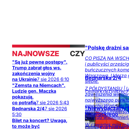
Świat
Opinie
Religia
"Polskę drażni s
NAJNOWSZE
CZYTAJ
CO PISZĄ NA WSCHOD
"Są już pewne postępy".
i publicyści prześci
TAKŻE
Trump zabrał głos ws.
buńczucznych koment
zakończenia wojny
Warszawa. Uderza 
Bednarska 2/4
na Ukrainie
7
sie
2026
6:10
siebie.
"Zemsta na Niemcach".
Z PÓŁDYSTANSU | Uc
Ludzie gen. Maczka
Opinie
Kraj
DoRzecz
zawieszenia wiechy 
pokazują,
na DoRzeczy.pl
najwyższego punktu
co potrafią
7
sie
2026
5:43
gmachu Wydziału Dzi
"Niewybaczalny b
Bednarska 2/4
7
sie
2026
Bibliologii Uniwers
Nawrockiego
5:30
mnie do wspomnień
Bilet na koncert? Uwaga,
W czwartek mija rok
to może być
Opinie
Kraj
DoRzecz