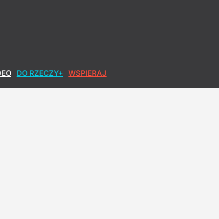
. zakończenia wojny na Ukrainie
DEO
DO RZECZY+
WSPIERAJ
jak najwyższy wynik
h okłamał. Lisicki: Sypie się opowieść o pandemii