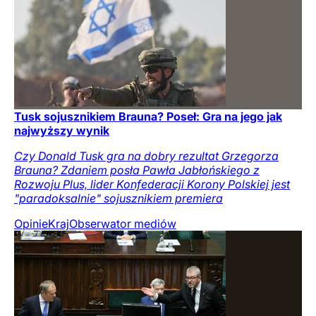
Tusk sojusznikiem Brauna? Poseł: Gra na jego jak
najwyższy wynik
Czy Donald Tusk gra na dobry rezultat Grzegorza
Brauna? Zdaniem posła Pawła Jabłońskiego z
Rozwoju Plus, lider Konfederacji Korony Polskiej jest
"paradoksalnie" sojusznikiem premiera
Opinie
Kraj
Obserwator mediów