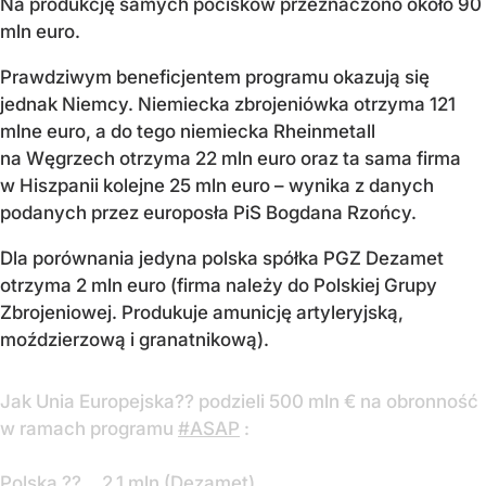
Na produkcję samych pocisków przeznaczono około 90
mln euro.
Prawdziwym beneficjentem programu okazują się
jednak Niemcy. Niemiecka zbrojeniówka otrzyma 121
mlne euro, a do tego niemiecka Rheinmetall
na Węgrzech otrzyma 22 mln euro oraz ta sama firma
w Hiszpanii kolejne 25 mln euro – wynika z danych
podanych przez europosła PiS Bogdana Rzońcy.
Dla porównania jedyna polska spółka PGZ Dezamet
otrzyma 2 mln euro (firma należy do Polskiej Grupy
Zbrojeniowej. Produkuje amunicję artyleryjską,
moździerzową i granatnikową).
Jak Unia Europejska?? podzieli 500 mln € na obronność
w ramach programu
#ASAP
:
Polska ??… 2,1 mln (Dezamet)