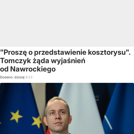
"Proszę o przedstawienie kosztorysu".
Tomczyk żąda wyjaśnień
od Nawrockiego
Dodano:
dzisiaj
6:22