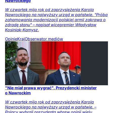
Nawrockiego
W czwartek mija rok od zaprzysiężenia Karola
Nawrockiego na najwyższy urząd w państwie. "Próba
zahamowania modernizacji polskiej armii zakrawa o
zdradę stanu" – napisał wicepremier Władysław
Kosiniak-Kamysz.
Opinie
Kraj
Obserwator mediów
"Nie miał prawa wygrać". Prezydencki minister
o Nawrockim
W czwartek mija rok od zaprzysiężenia Karola
Nawrockiego na najwyższy urząd w państwie. –
Polacy wybrali prezydenta wbrew opinii wielu