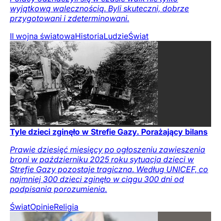
wyjątkową walecznością. Byli skuteczni, dobrze
przygotowani i zdeterminowani.
II wojna światowa
Historia
Ludzie
Świat
Tyle dzieci zginęło w Strefie Gazy. Porażający bilans
Prawie dziesięć miesięcy po ogłoszeniu zawieszenia
broni w październiku 2025 roku sytuacja dzieci w
Strefie Gazy pozostaje tragiczna. Według UNICEF, co
najmniej 300 dzieci zginęło w ciągu 300 dni od
podpisania porozumienia.
Świat
Opinie
Religia