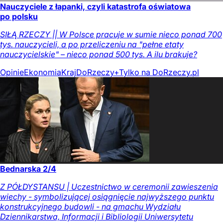
Nauczyciele z łapanki, czyli katastrofa oświatowa
po polsku
SIŁĄ RZECZY || W Polsce pracuje w sumie nieco ponad 700
tys. nauczycieli, a po przeliczeniu na "pełne etaty
nauczycielskie" – nieco ponad 500 tys. A ilu brakuje?
Opinie
Ekonomia
Kraj
DoRzeczy+
Tylko na DoRzeczy.pl
Bednarska 2/4
Z PÓŁDYSTANSU | Uczestnictwo w ceremonii zawieszenia
wiechy - symbolizującej osiągnięcie najwyższego punktu
konstrukcyjnego budowli - na gmachu Wydziału
Dziennikarstwa, Informacji i Bibliologii Uniwersytetu