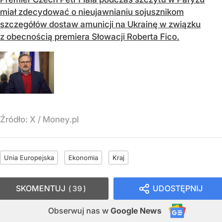
miał zdecydować o nieujawnianiu sojusznikom
szczegółów dostaw amunicji na Ukrainę w związku
z obecnością premiera Słowacji Roberta Fico.
Źródło:
X
/
Money.pl
Unia Europejska
Ekonomia
Kraj
SKOMENTUJ
UDOSTĘPNIJ
39
Obserwuj nas
w
Google News