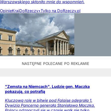
Warszawskiego skłoniło mnie do wspomnień.
Opinie
Kraj
DoRzeczy+
Tylko na DoRzeczy.pl
"Zemsta na Niemcach". Ludzie gen. Maczka
pokazują, co potrafią
Kluczową rolę w bitwie pod Falaise odegrała 1.
Dywizja Pancerna generała Stanisława Maczka.
Polacy odznaczyli się w czasie walk nie tylko