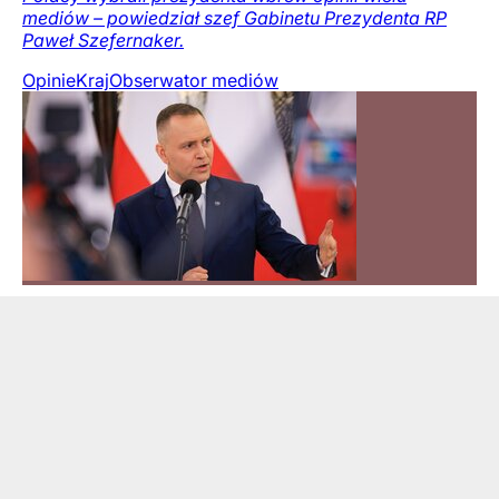
mediów – powiedział szef Gabinetu Prezydenta RP
Paweł Szefernaker.
Opinie
Kraj
Obserwator mediów