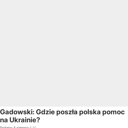
Gadowski: Gdzie poszła polska pomoc
na Ukrainie?
Dodano:
5
sierpnia
8:35