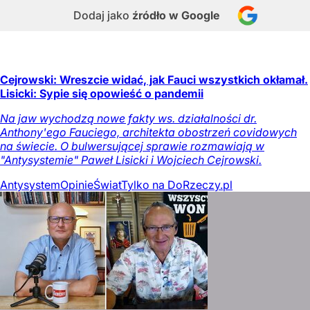
Dodaj jako
źródło w Google
Cejrowski: Wreszcie widać, jak Fauci wszystkich okłamał.
Lisicki: Sypie się opowieść o pandemii
Na jaw wychodzą nowe fakty ws. działalności dr.
Anthony'ego Fauciego, architekta obostrzeń covidowych
na świecie. O bulwersującej sprawie rozmawiają w
"Antysystemie" Paweł Lisicki i Wojciech Cejrowski.
Antysystem
Opinie
Świat
Tylko na DoRzeczy.pl