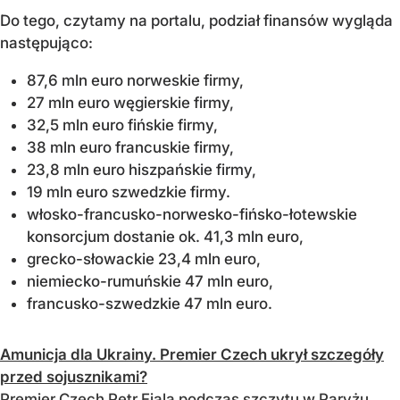
Do tego, czytamy na portalu, podział finansów wygląda
następująco:
87,6 mln euro norweskie firmy,
27 mln euro węgierskie firmy,
32,5 mln euro fińskie firmy,
38 mln euro francuskie firmy,
23,8 mln euro hiszpańskie firmy,
19 mln euro szwedzkie firmy.
włosko-francusko-norwesko-fińsko-łotewskie
konsorcjum dostanie ok. 41,3 mln euro,
grecko-słowackie 23,4 mln euro,
niemiecko-rumuńskie 47 mln euro,
francusko-szwedzkie 47 mln euro.
Amunicja dla Ukrainy. Premier Czech ukrył szczegóły
przed sojusznikami?
Premier Czech Petr Fiala podczas szczytu w Paryżu