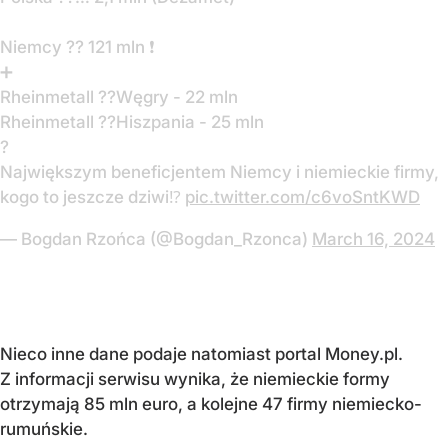
Niemcy ?? 121 mln ❗️
➕
Rheinmetall ??Węgry - 22 mln
Rheinmetall ??Hiszpania - 25 mln
?
Największym beneficjentem Niemcy i niemieckie firmy,
kogo to jeszcze dziwi⁉️
pic.twitter.com/c6voSntKWD
— Bogdan Rzońca (@Bogdan_Rzonca)
March 16, 2024
Nieco inne dane podaje natomiast portal Money.pl.
Z informacji serwisu wynika, że niemieckie formy
otrzymają 85 mln euro, a kolejne 47 firmy niemiecko-
rumuńskie.