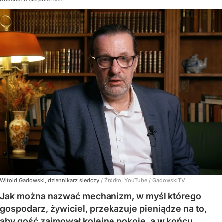
Witold Gadowski, dziennikarz śledczy
/ Źródło:
YouTube
/
GadowskiTV
Jak można nazwać mechanizm, w myśl którego
gospodarz, żywiciel, przekazuje pieniądze na to,
aby gość zajmował kolejne pokoje, a w końcu