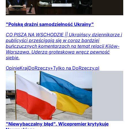
"Polskę drażni samodzielność Ukrainy"
CO PISZĄ NA WSCHODZIE || Ukraińscy dziennikarze i
publicyści prześcigają się w coraz bardziej
buńczucznych komentarzach na temat relacji Kijów-
Warszawa. Uderza groteskowa wręcz pewność
siebie.
Opinie
Kraj
DoRzeczy+
Tylko na DoRzeczy.pl
"Niewybaczalny błąd". Wicepremier krytykuje