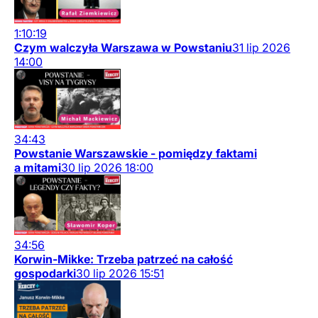
1:10:19
Czym walczyła Warszawa w Powstaniu
31
lip
2026
14:00
34:43
Powstanie Warszawskie - pomiędzy faktami
a mitami
30
lip
2026
18:00
34:56
Korwin-Mikke: Trzeba patrzeć na całość
gospodarki
30
lip
2026
15:51