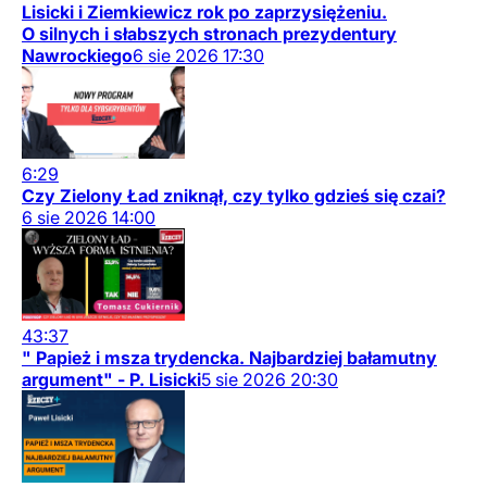
Lisicki i Ziemkiewicz rok po zaprzysiężeniu.
O silnych i słabszych stronach prezydentury
Nawrockiego
6
sie
2026
17:30
6:29
Czy Zielony Ład zniknął, czy tylko gdzieś się czai?
6
sie
2026
14:00
43:37
" Papież i msza trydencka. Najbardziej bałamutny
argument" - P. Lisicki
5
sie
2026
20:30