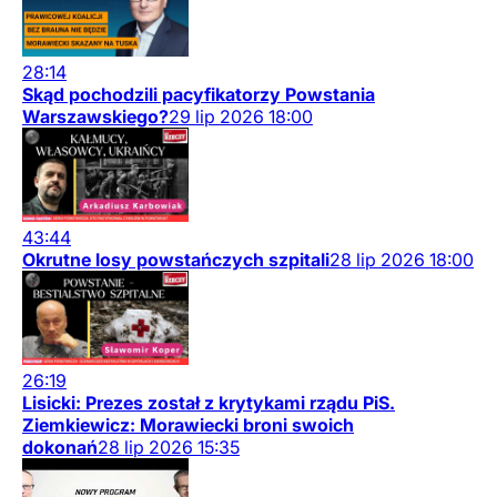
28:14
Skąd pochodzili pacyfikatorzy Powstania
Warszawskiego?
29
lip
2026
18:00
43:44
Okrutne losy powstańczych szpitali
28
lip
2026
18:00
26:19
Lisicki: Prezes został z krytykami rządu PiS.
Ziemkiewicz: Morawiecki broni swoich
dokonań
28
lip
2026
15:35