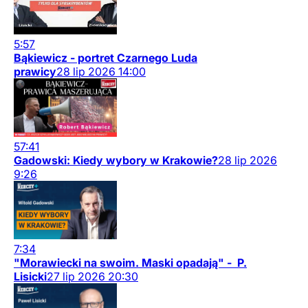
5:57
Bąkiewicz - portret Czarnego Luda
prawicy
28
lip
2026
14:00
57:41
Gadowski: Kiedy wybory w Krakowie?
28
lip
2026
9:26
7:34
"Morawiecki na swoim. Maski opadają" - P.
Lisicki
27
lip
2026
20:30