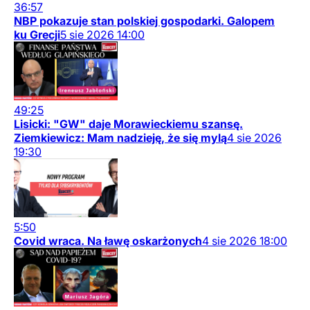
36:57
NBP pokazuje stan polskiej gospodarki. Galopem
ku Grecji
5
sie
2026
14:00
49:25
Lisicki: "GW" daje Morawieckiemu szansę.
Ziemkiewicz: Mam nadzieję, że się mylą
4
sie
2026
19:30
5:50
Covid wraca. Na ławę oskarżonych
4
sie
2026
18:00