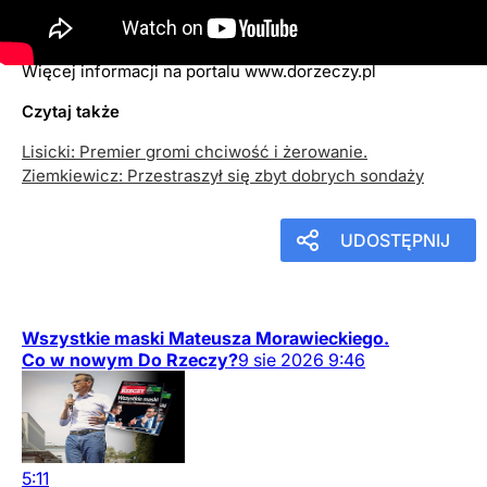
24
maja
2022
18:48
Więcej informacji na portalu www.dorzeczy.pl
Czytaj także
Lisicki: Premier gromi chciwość i żerowanie.
Ziemkiewicz: Przestraszył się zbyt dobrych sondaży
UDOSTĘPNIJ
Wszystkie maski Mateusza Morawieckiego.
Co w nowym Do Rzeczy?
9
sie
2026
9:46
5:11