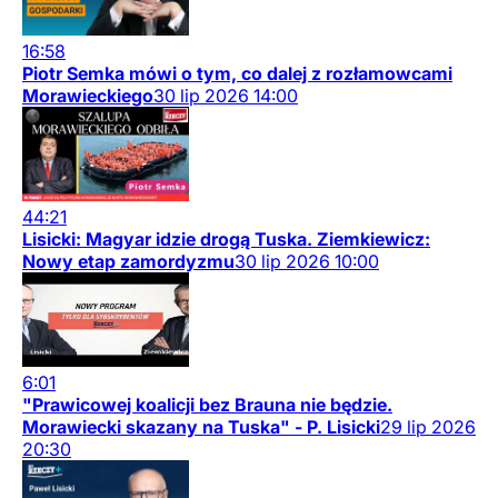
16:58
Piotr Semka mówi o tym, co dalej z rozłamowcami
Morawieckiego
30
lip
2026
14:00
44:21
Lisicki: Magyar idzie drogą Tuska. Ziemkiewicz:
Nowy etap zamordyzmu
30
lip
2026
10:00
6:01
"Prawicowej koalicji bez Brauna nie będzie.
Morawiecki skazany na Tuska" - P. Lisicki
29
lip
2026
20:30