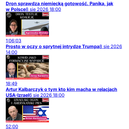
Dron sprawdza niemiecką gotowość. Panika, jak
w Polsce
8
sie
2026
18:00
1:06:03
Prosto w oczy o sprytnej intrydze Trumpa
8
sie
2026
14:00
18:49
Artur Kalbarczyk o tym kto kim macha w relacjach
USA-Izrael
6
sie
2026
18:00
52:00