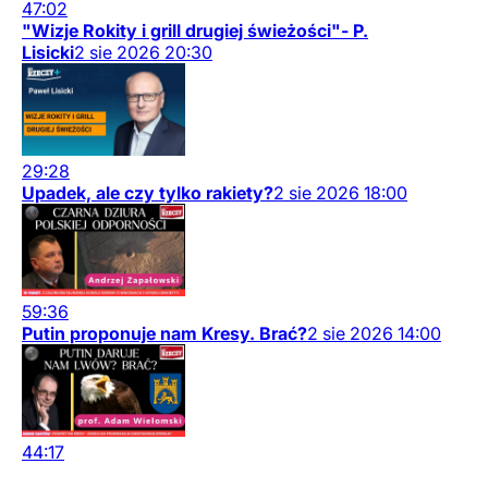
47:02
"Wizje Rokity i grill drugiej świeżości"- P.
Lisicki
2
sie
2026
20:30
29:28
Upadek, ale czy tylko rakiety?
2
sie
2026
18:00
59:36
Putin proponuje nam Kresy. Brać?
2
sie
2026
14:00
44:17