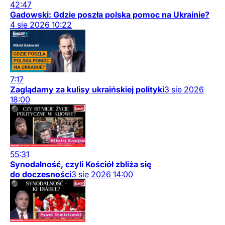
42:47
Gadowski: Gdzie poszła polska pomoc na Ukrainie?
4
sie
2026
10:22
7:17
Zaglądamy za kulisy ukraińskiej polityki
3
sie
2026
18:00
55:31
Synodalność, czyli Kościół zbliża się
do doczesności
3
sie
2026
14:00