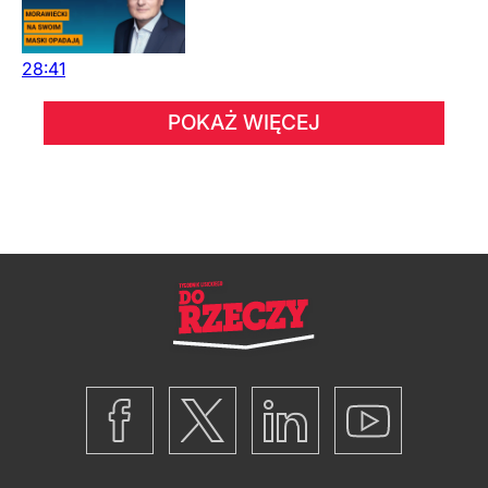
28:41
POKAŻ WIĘCEJ