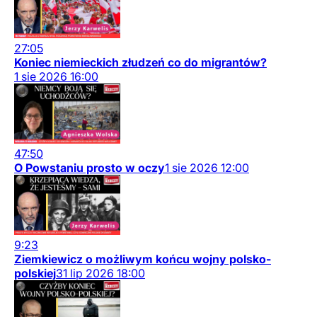
27:05
Koniec niemieckich złudzeń co do migrantów?
1
sie
2026
16:00
47:50
O Powstaniu prosto w oczy
1
sie
2026
12:00
9:23
Ziemkiewicz o możliwym końcu wojny polsko-
polskiej
31
lip
2026
18:00