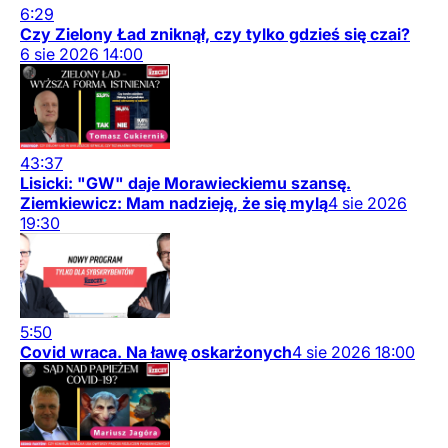
6:29
Czy Zielony Ład zniknął, czy tylko gdzieś się czai?
6
sie
2026
14:00
43:37
Lisicki: "GW" daje Morawieckiemu szansę.
Ziemkiewicz: Mam nadzieję, że się mylą
4
sie
2026
19:30
5:50
Covid wraca. Na ławę oskarżonych
4
sie
2026
18:00