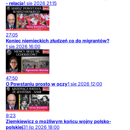
- relacja
1
sie
2026
21:15
27:05
Koniec niemieckich złudzeń co do migrantów?
1
sie
2026
16:00
47:50
O Powstaniu prosto w oczy
1
sie
2026
12:00
9:23
Ziemkiewicz o możliwym końcu wojny polsko-
polskiej
31
lip
2026
18:00