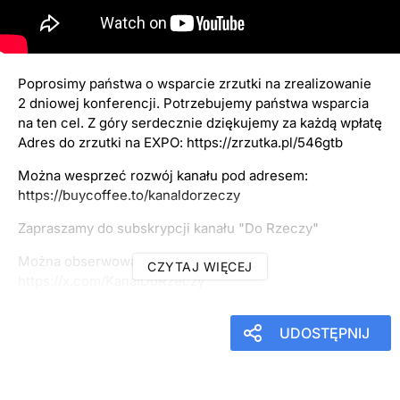
Dr S. Ozdyk
8
września
2025
18:00
Poprosimy państwa o wsparcie zrzutki na zrealizowanie
2 dniowej konferencji. Potrzebujemy państwa wsparcia
na ten cel. Z góry serdecznie dziękujemy za każdą wpłatę
Adres do zrzutki na EXPO: https://zrzutka.pl/546gtb
Można wesprzeć rozwój kanału pod adresem:
https://buycoffee.to/kanaldorzeczy
Zapraszamy do subskrypcji kanału "Do Rzeczy"
Można obserwować nas na X:
CZYTAJ WIĘCEJ
https://x.com/KanalDoRzeczy
UDOSTĘPNIJ