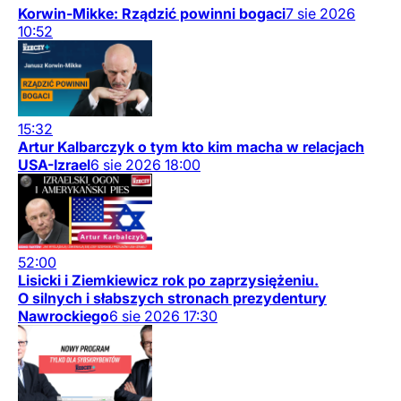
Korwin-Mikke: Rządzić powinni bogaci
7
sie
2026
10:52
15:32
Artur Kalbarczyk o tym kto kim macha w relacjach
USA-Izrael
6
sie
2026
18:00
52:00
Lisicki i Ziemkiewicz rok po zaprzysiężeniu.
O silnych i słabszych stronach prezydentury
Nawrockiego
6
sie
2026
17:30