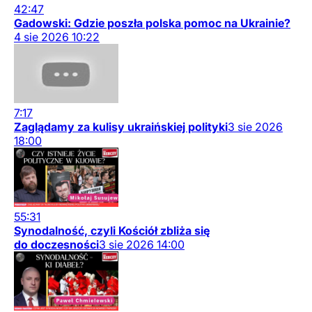
42:47
Gadowski: Gdzie poszła polska pomoc na Ukrainie?
4
sie
2026
10:22
7:17
Zaglądamy za kulisy ukraińskiej polityki
3
sie
2026
18:00
55:31
Synodalność, czyli Kościół zbliża się
do doczesności
3
sie
2026
14:00