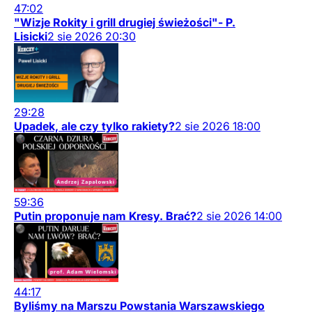
47:02
"Wizje Rokity i grill drugiej świeżości"- P.
Lisicki
2
sie
2026
20:30
29:28
Upadek, ale czy tylko rakiety?
2
sie
2026
18:00
59:36
Putin proponuje nam Kresy. Brać?
2
sie
2026
14:00
44:17
Byliśmy na Marszu Powstania Warszawskiego