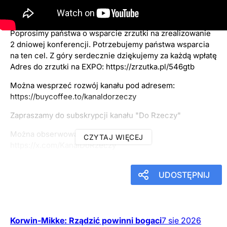
8
września
2025
19:00
Poprosimy państwa o wsparcie zrzutki na zrealizowanie
2 dniowej konferencji. Potrzebujemy państwa wsparcia
na ten cel. Z góry serdecznie dziękujemy za każdą wpłatę
Adres do zrzutki na EXPO: https://zrzutka.pl/546gtb
Można wesprzeć rozwój kanału pod adresem:
https://buycoffee.to/kanaldorzeczy
Zapraszamy do subskrypcji kanału "Do Rzeczy"
Można obserwować nas na X:
CZYTAJ WIĘCEJ
https://x.com/KanalDoRzeczy
UDOSTĘPNIJ
Korwin-Mikke: Rządzić powinni bogaci
7
sie
2026