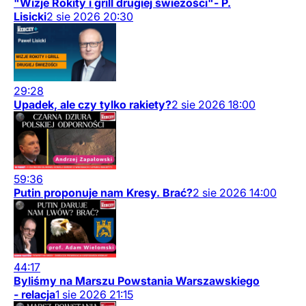
"Wizje Rokity i grill drugiej świeżości"- P.
Lisicki
2
sie
2026
20:30
29:28
Upadek, ale czy tylko rakiety?
2
sie
2026
18:00
59:36
Putin proponuje nam Kresy. Brać?
2
sie
2026
14:00
44:17
Byliśmy na Marszu Powstania Warszawskiego
- relacja
1
sie
2026
21:15