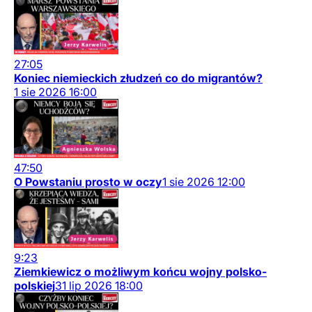
27:05
Koniec niemieckich złudzeń co do migrantów?
1
sie
2026
16:00
47:50
O Powstaniu prosto w oczy
1
sie
2026
12:00
9:23
Ziemkiewicz o możliwym końcu wojny polsko-
polskiej
31
lip
2026
18:00