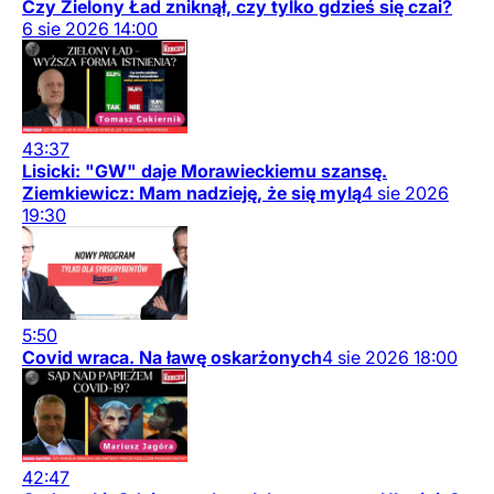
Czy Zielony Ład zniknął, czy tylko gdzieś się czai?
6
sie
2026
14:00
43:37
Lisicki: "GW" daje Morawieckiemu szansę.
Ziemkiewicz: Mam nadzieję, że się mylą
4
sie
2026
19:30
5:50
Covid wraca. Na ławę oskarżonych
4
sie
2026
18:00
42:47