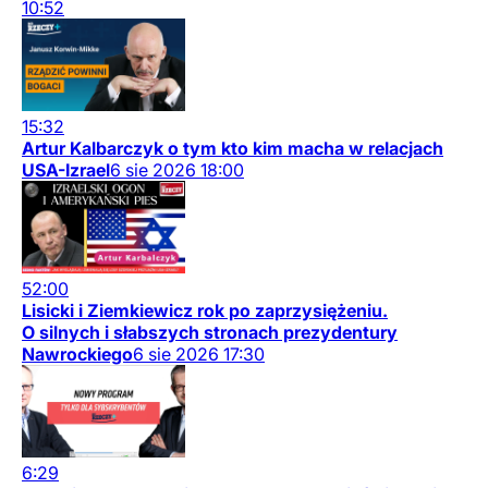
10:52
15:32
Artur Kalbarczyk o tym kto kim macha w relacjach
USA-Izrael
6
sie
2026
18:00
52:00
Lisicki i Ziemkiewicz rok po zaprzysiężeniu.
O silnych i słabszych stronach prezydentury
Nawrockiego
6
sie
2026
17:30
6:29