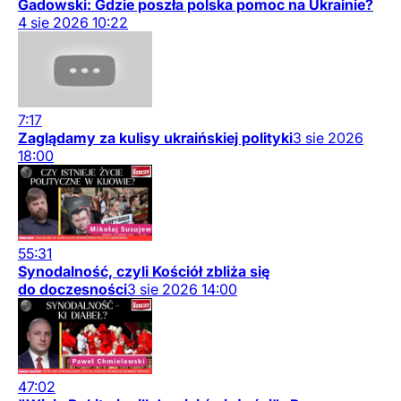
Gadowski: Gdzie poszła polska pomoc na Ukrainie?
4
sie
2026
10:22
7:17
Zaglądamy za kulisy ukraińskiej polityki
3
sie
2026
18:00
55:31
Synodalność, czyli Kościół zbliża się
do doczesności
3
sie
2026
14:00
47:02