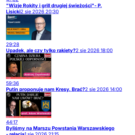
"Wizje Rokity i grill drugiej świeżości"- P.
Lisicki
2
sie
2026
20:30
29:28
Upadek, ale czy tylko rakiety?
2
sie
2026
18:00
59:36
Putin proponuje nam Kresy. Brać?
2
sie
2026
14:00
44:17
Byliśmy na Marszu Powstania Warszawskiego
- relacja
1
sie
2026
21:15