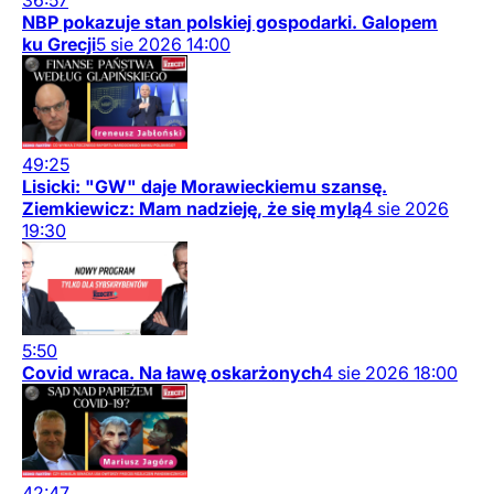
36:57
NBP pokazuje stan polskiej gospodarki. Galopem
ku Grecji
5
sie
2026
14:00
49:25
Lisicki: "GW" daje Morawieckiemu szansę.
Ziemkiewicz: Mam nadzieję, że się mylą
4
sie
2026
19:30
5:50
Covid wraca. Na ławę oskarżonych
4
sie
2026
18:00
42:47