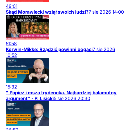
49:01
Skąd Morawiecki wziął swoich ludzi?
7
sie
2026
14:00
51:58
Korwin-Mikke: Rządzić powinni bogaci
7
sie
2026
10:52
15:32
" Papież i msza trydencka. Najbardziej bałamutny
argument" - P. Lisicki
5
sie
2026
20:30