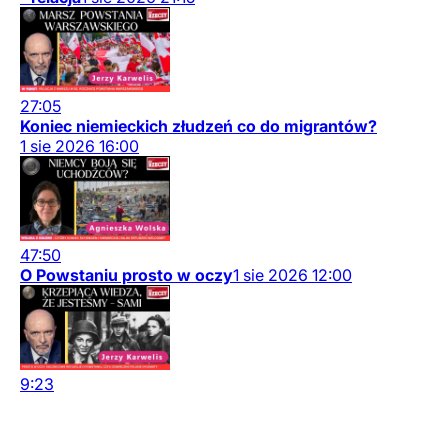
27:05
Koniec niemieckich złudzeń co do migrantów?
1
sie
2026
16:00
47:50
O Powstaniu prosto w oczy
1
sie
2026
12:00
9:23