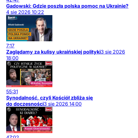
Gadowski: Gdzie poszła polska pomoc na Ukrainie?
4
sie
2026
10:22
7:17
Zaglądamy za kulisy ukraińskiej polityki
3
sie
2026
18:00
55:31
Synodalność, czyli Kościół zbliża się
do doczesności
3
sie
2026
14:00
47:02