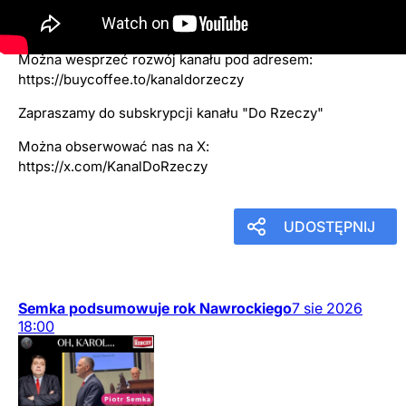
6
października
2025
11:30
Można wesprzeć rozwój kanału pod adresem:
https://buycoffee.to/kanaldorzeczy
Zapraszamy do subskrypcji kanału "Do Rzeczy"
Można obserwować nas na X:
https://x.com/KanalDoRzeczy
UDOSTĘPNIJ
Semka podsumowuje rok Nawrockiego
7
sie
2026
18:00