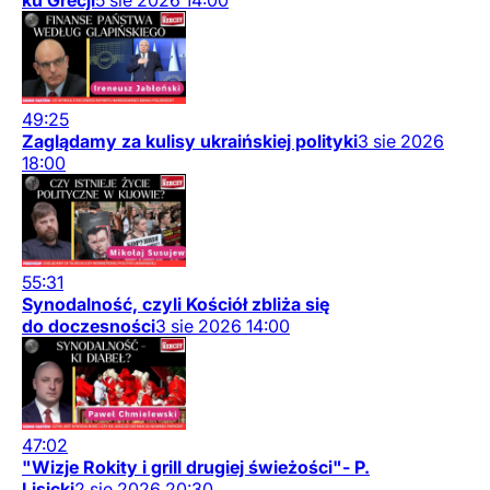
ku Grecji
5
sie
2026
14:00
49:25
Zaglądamy za kulisy ukraińskiej polityki
3
sie
2026
18:00
55:31
Synodalność, czyli Kościół zbliża się
do doczesności
3
sie
2026
14:00
47:02
"Wizje Rokity i grill drugiej świeżości"- P.
Lisicki
2
sie
2026
20:30