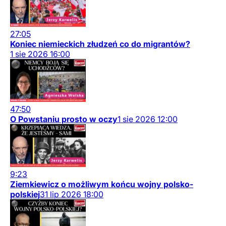
27:05
Koniec niemieckich złudzeń co do migrantów?
1
sie
2026
16:00
47:50
O Powstaniu prosto w oczy
1
sie
2026
12:00
9:23
Ziemkiewicz o możliwym końcu wojny polsko-
polskiej
31
lip
2026
18:00