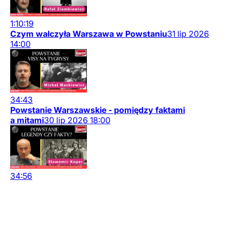
1:10:19
Czym walczyła Warszawa w Powstaniu
31
lip
2026
14:00
34:43
Powstanie Warszawskie - pomiędzy faktami
a mitami
30
lip
2026
18:00
34:56