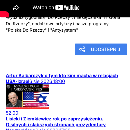
Teraz jeszcze więcej autorów, opinii i komentarzy.
Wydania tygodnika "Do Rzeczy", miesięcznika "Historia
Do Rzeczy", dodatkowe artykuły i nasze programy
"Polska Do Rzeczy" i "Antysystem"
UDOSTĘPNIJ
Artur Kalbarczyk o tym kto kim macha w relacjach
USA-Izrael
6
sie
2026
18:00
52:00
Lisicki i Ziemkiewicz rok po zaprzysiężeniu.
O silnych i słabszych stronach prezydentury