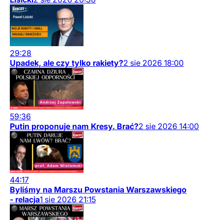
29:28
Upadek, ale czy tylko rakiety?
2
sie
2026
18:00
59:36
Putin proponuje nam Kresy. Brać?
2
sie
2026
14:00
44:17
Byliśmy na Marszu Powstania Warszawskiego
- relacja
1
sie
2026
21:15