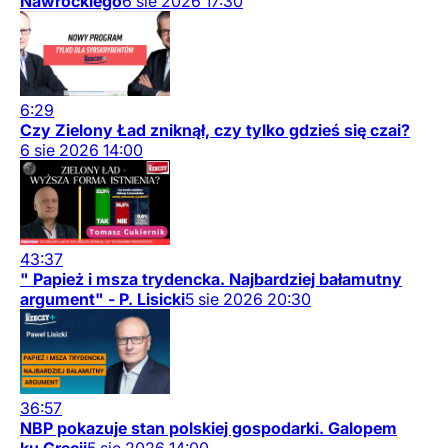
Nawrockiego
6
sie
2026
17:30
6:29
Czy Zielony Ład zniknął, czy tylko gdzieś się czai?
6
sie
2026
14:00
43:37
" Papież i msza trydencka. Najbardziej bałamutny
argument" - P. Lisicki
5
sie
2026
20:30
36:57
NBP pokazuje stan polskiej gospodarki. Galopem