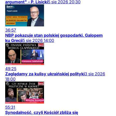
argument" - P. Lisicki
5
sie
2026
20:30
36:57
NBP pokazuje stan polskiej gospodarki. Galopem
ku Grecji
5
sie
2026
14:00
49:25
Zaglądamy za kulisy ukraińskiej polityki
3
sie
2026
18:00
55:31
Synodalność, czyli Kościół zbliża się