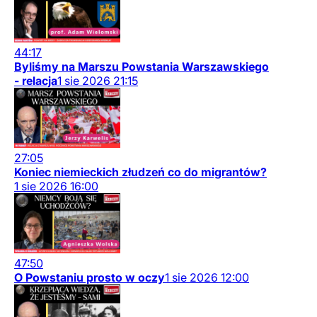
44:17
Byliśmy na Marszu Powstania Warszawskiego
- relacja
1
sie
2026
21:15
27:05
Koniec niemieckich złudzeń co do migrantów?
1
sie
2026
16:00
47:50
O Powstaniu prosto w oczy
1
sie
2026
12:00