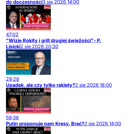
do doczesności
3
sie
2026
14:00
47:02
"Wizje Rokity i grill drugiej świeżości"- P.
Lisicki
2
sie
2026
20:30
29:28
Upadek, ale czy tylko rakiety?
2
sie
2026
18:00
59:36
Putin proponuje nam Kresy. Brać?
2
sie
2026
14:00