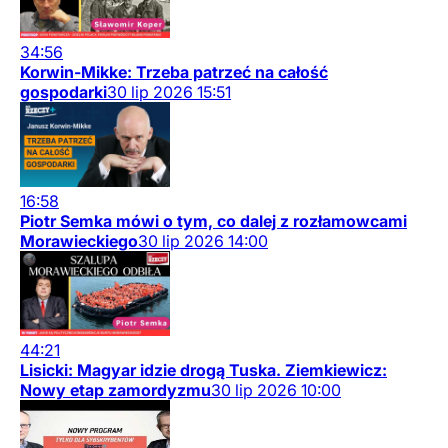
34:56
Korwin-Mikke: Trzeba patrzeć na całość
gospodarki
30
lip
2026
15:51
16:58
Piotr Semka mówi o tym, co dalej z rozłamowcami
Morawieckiego
30
lip
2026
14:00
44:21
Lisicki: Magyar idzie drogą Tuska. Ziemkiewicz:
Nowy etap zamordyzmu
30
lip
2026
10:00