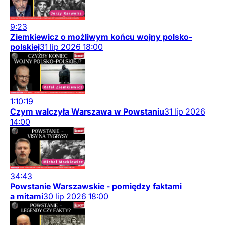
9:23
Ziemkiewicz o możliwym końcu wojny polsko-
polskiej
31
lip
2026
18:00
1:10:19
Czym walczyła Warszawa w Powstaniu
31
lip
2026
14:00
34:43
Powstanie Warszawskie - pomiędzy faktami
a mitami
30
lip
2026
18:00