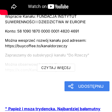
13
października
2025
20:36
Wspracie Kanału: FUNDACJA INSTYTUT
SUWERENNOŚCI I DZIEDZICTWA W EUROPIE
Konto: 58 1090 1870 0000 0001 4820 4691
Można wesprzeć rozwój kanału pod adresem:
https://buycoffee.to/kanaldorzeczy
Zapraszamy do subskrypcji kanału "Do Rzeczy"
Można obserwować nas na X:
CZYTAJ WIĘCEJ
https://x.com/KanalDoRzeczy
UDOSTĘPNIJ
" Papież i msza trydencka. Najbardziej bałamutny