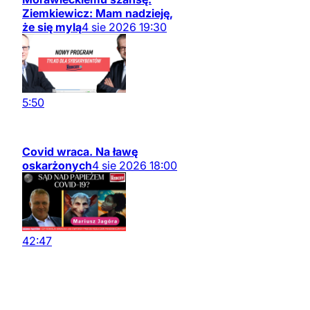
Ziemkiewicz: Mam nadzieję,
że się mylą
4
sie
2026
19:30
5:50
Covid wraca. Na ławę
oskarżonych
4
sie
2026
18:00
42:47