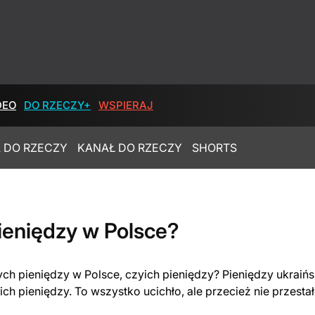
DEO
DO RZECZY+
WSPIERAJ
 DO RZECZY
KANAŁ DO RZECZY
SHORTS
ieniędzy w Polsce?
nych pieniędzy w Polsce, czyich pieniędzy? Pieniędzy ukrai
ich pieniędzy. To wszystko ucichło, ale przecież nie przest