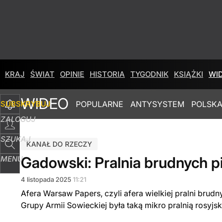
KRAJ
ŚWIAT
OPINIE
HISTORIA
TYGODNIK
KSIĄŻKI
WI
WIDEO
SUBSKRYBUJ
POPULARNE
ANTYSYSTEM
POLSKA
ZALOGUJ
SZUKAJ
KANAŁ DO RZECZY
Gadowski: Pralnia brudnych p
MENU
4
listopada
2025
11:21
Afera Warsaw Papers, czyli afera wielkiej pralni brud
Grupy Armii Sowieckiej była taką mikro pralnią rosyjsk