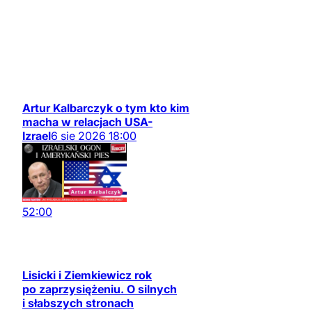
Artur Kalbarczyk o tym kto kim
macha w relacjach USA-
Izrael
6
sie
2026
18:00
52:00
Lisicki i Ziemkiewicz rok
po zaprzysiężeniu. O silnych
i słabszych stronach