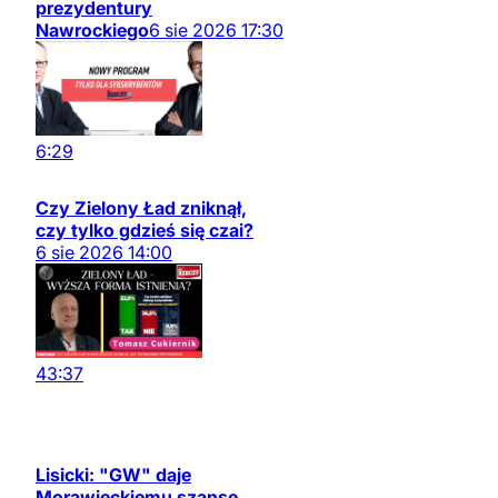
prezydentury
Nawrockiego
6
sie
2026
17:30
6:29
Czy Zielony Ład zniknął,
czy tylko gdzieś się czai?
6
sie
2026
14:00
43:37
Lisicki: "GW" daje
Morawieckiemu szansę.