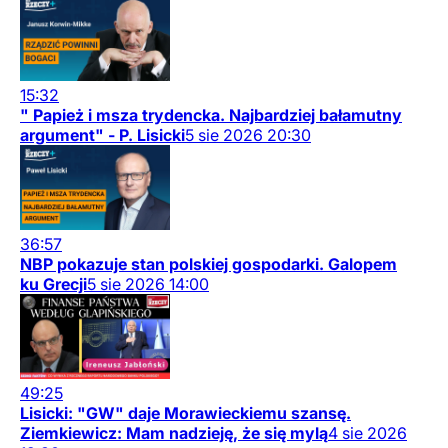
15:32
" Papież i msza trydencka. Najbardziej bałamutny
argument" - P. Lisicki
5
sie
2026
20:30
36:57
NBP pokazuje stan polskiej gospodarki. Galopem
ku Grecji
5
sie
2026
14:00
49:25
Lisicki: "GW" daje Morawieckiemu szansę.
Ziemkiewicz: Mam nadzieję, że się mylą
4
sie
2026