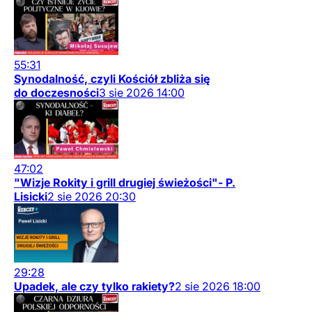
55:31
Synodalność, czyli Kościół zbliża się
do doczesności
3
sie
2026
14:00
47:02
"Wizje Rokity i grill drugiej świeżości"- P.
Lisicki
2
sie
2026
20:30
29:28
Upadek, ale czy tylko rakiety?
2
sie
2026
18:00