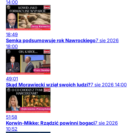
14:00
18:49
Semka podsumowuje rok Nawrockiego
7
sie
2026
18:00
49:01
Skąd Morawiecki wziął swoich ludzi?
7
sie
2026
14:00
51:58
Korwin-Mikke: Rządzić powinni bogaci
7
sie
2026
10:52