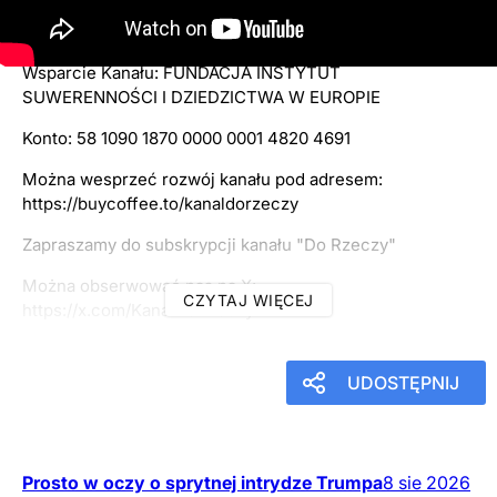
11
listopada
2025
20:59
Wsparcie Kanału: FUNDACJA INSTYTUT
SUWERENNOŚCI I DZIEDZICTWA W EUROPIE
Konto: 58 1090 1870 0000 0001 4820 4691
Można wesprzeć rozwój kanału pod adresem:
https://buycoffee.to/kanaldorzeczy
Zapraszamy do subskrypcji kanału "Do Rzeczy"
Można obserwować nas na X:
CZYTAJ WIĘCEJ
https://x.com/KanalDoRzeczy
UDOSTĘPNIJ
Prosto w oczy o sprytnej intrydze Trumpa
8
sie
2026