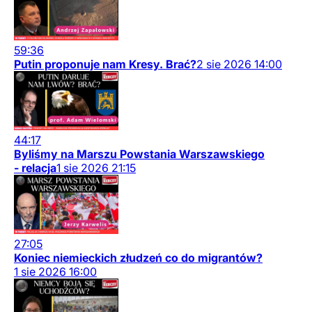
59:36
Putin proponuje nam Kresy. Brać?
2
sie
2026
14:00
44:17
Byliśmy na Marszu Powstania Warszawskiego
- relacja
1
sie
2026
21:15
27:05
Koniec niemieckich złudzeń co do migrantów?
1
sie
2026
16:00