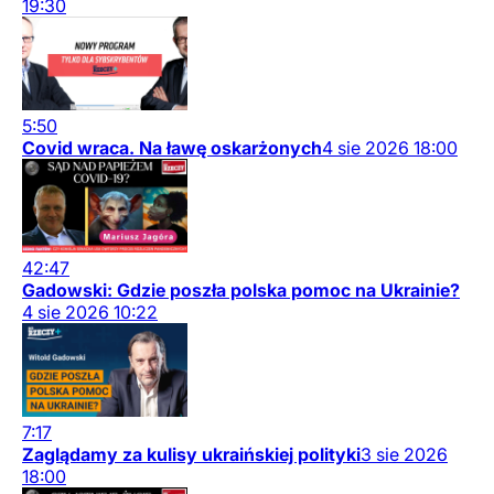
19:30
5:50
Covid wraca. Na ławę oskarżonych
4
sie
2026
18:00
42:47
Gadowski: Gdzie poszła polska pomoc na Ukrainie?
4
sie
2026
10:22
7:17
Zaglądamy za kulisy ukraińskiej polityki
3
sie
2026
18:00