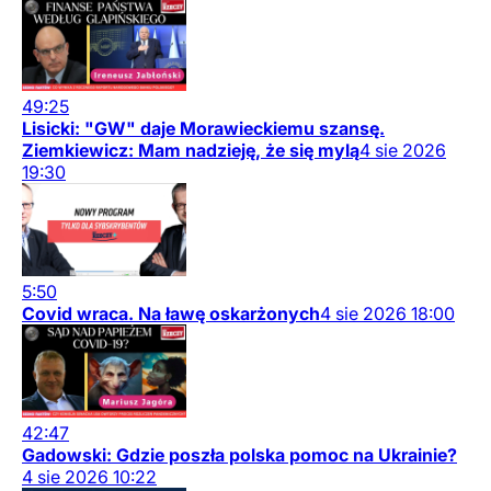
49:25
Lisicki: "GW" daje Morawieckiemu szansę.
Ziemkiewicz: Mam nadzieję, że się mylą
4
sie
2026
19:30
5:50
Covid wraca. Na ławę oskarżonych
4
sie
2026
18:00
42:47
Gadowski: Gdzie poszła polska pomoc na Ukrainie?
4
sie
2026
10:22