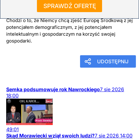
SPRAWDŹ OFERTĘ
2
grudnia
2025
12:27
Chodzi o to, że Niemcy chcą zjeść Europę Środkową z jej
potencjałem demograficznym, z jej potencjałem
intelektualnym i gospodarczym na korzyść swojej
gospodarki.
UDOSTĘPNIJ
Semka podsumowuje rok Nawrockiego
7
sie
2026
18:00
49:01
Skąd Morawiecki wziął swoich ludzi?
7
sie
2026
14:00