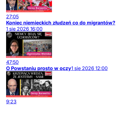
27:05
Koniec niemieckich złudzeń co do migrantów?
1
sie
2026
16:00
47:50
O Powstaniu prosto w oczy
1
sie
2026
12:00
9:23