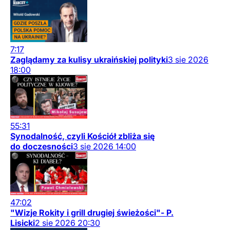
7:17
Zaglądamy za kulisy ukraińskiej polityki
3
sie
2026
18:00
55:31
Synodalność, czyli Kościół zbliża się
do doczesności
3
sie
2026
14:00
47:02
"Wizje Rokity i grill drugiej świeżości"- P.
Lisicki
2
sie
2026
20:30