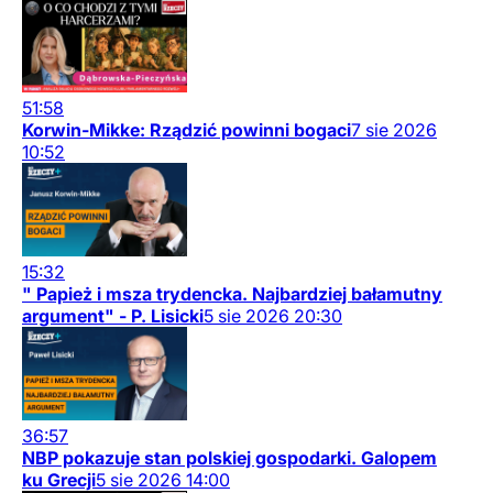
51:58
Korwin-Mikke: Rządzić powinni bogaci
7
sie
2026
10:52
15:32
" Papież i msza trydencka. Najbardziej bałamutny
argument" - P. Lisicki
5
sie
2026
20:30
36:57
NBP pokazuje stan polskiej gospodarki. Galopem
ku Grecji
5
sie
2026
14:00