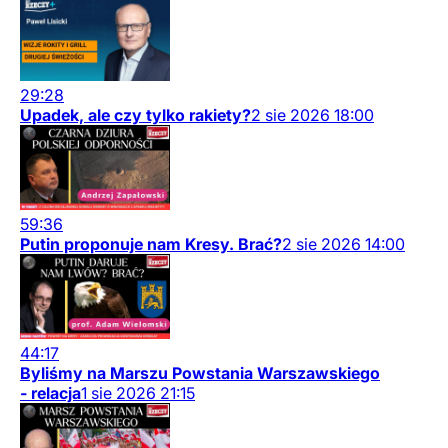
29:28
Upadek, ale czy tylko rakiety?
2
sie
2026
18:00
59:36
Putin proponuje nam Kresy. Brać?
2
sie
2026
14:00
44:17
Byliśmy na Marszu Powstania Warszawskiego
- relacja
1
sie
2026
21:15