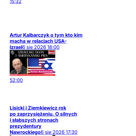
15:32
Artur Kalbarczyk o tym kto kim
macha w relacjach USA-
Izrael
6
sie
2026
18:00
52:00
Lisicki i Ziemkiewicz rok
po zaprzysiężeniu. O silnych
i słabszych stronach
prezydentury
Nawrockiego
6
sie
2026
17:30