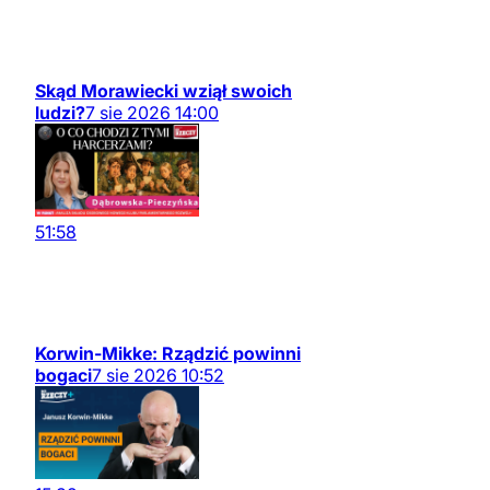
Skąd Morawiecki wziął swoich
ludzi?
7
sie
2026
14:00
51:58
Korwin-Mikke: Rządzić powinni
bogaci
7
sie
2026
10:52