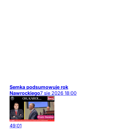
Semka podsumowuje rok
Nawrockiego
7
sie
2026
18:00
49:01