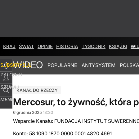
KRAJ
ŚWIAT
OPINIE
HISTORIA
TYGODNIK
KSIĄŻKI
WI
WIDEO
SUBSKRYBUJ
POPULARNE
ANTYSYSTEM
POLSKA
ZALOGUJ
SZUKAJ
KANAŁ DO RZECZY
Mercosur, to żywność, która 
MENU
6
grudnia
2025
13:30
Wsparcie Kanału: FUNDACJA INSTYTUT SUWERENNO
Konto: 58 1090 1870 0000 0001 4820 4691