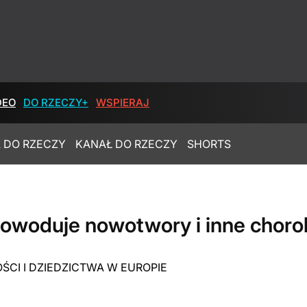
DEO
DO RZECZY+
WSPIERAJ
 DO RZECZY
KANAŁ DO RZECZY
SHORTS
powoduje nowotwory i inne chorob
ŚCI I DZIEDZICTWA W EUROPIE