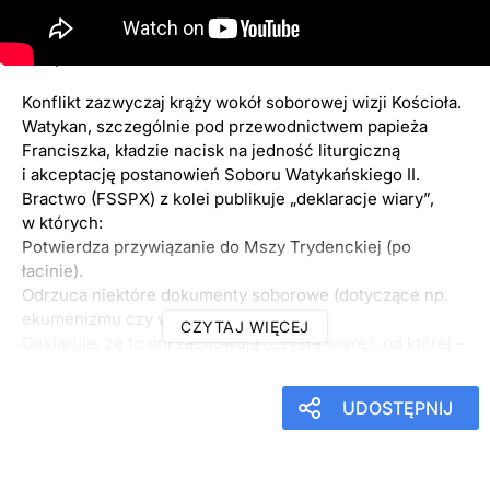
wiary" - P. Lisicki
15
maja
2026
20:30
Konflikt zazwyczaj krąży wokół soborowej wizji Kościoła.
Watykan, szczególnie pod przewodnictwem papieża
Franciszka, kładzie nacisk na jedność liturgiczną
i akceptację postanowień Soboru Watykańskiego II.
Bractwo (FSSPX) z kolei publikuje „deklaracje wiary”,
w których:
​Potwierdza przywiązanie do Mszy Trydenckiej (po
łacinie).
​Odrzuca niektóre dokumenty soborowe (dotyczące np.
ekumenizmu czy wolności religijnej).
CZYTAJ WIĘCEJ
​Deklaruje, że to oni zachowują „czystą wiarę”, od której –
ich zdaniem – współczesny Rzym odszedł.
UDOSTĘPNIJ