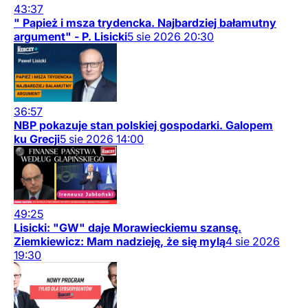
43:37
" Papież i msza trydencka. Najbardziej bałamutny
argument" - P. Lisicki
5
sie
2026
20:30
36:57
NBP pokazuje stan polskiej gospodarki. Galopem
ku Grecji
5
sie
2026
14:00
49:25
Lisicki: "GW" daje Morawieckiemu szansę.
Ziemkiewicz: Mam nadzieję, że się mylą
4
sie
2026
19:30