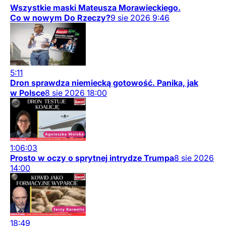
Wszystkie maski Mateusza Morawieckiego.
Co w nowym Do Rzeczy?
9
sie
2026
9:46
5:11
Dron sprawdza niemiecką gotowość. Panika, jak
w Polsce
8
sie
2026
18:00
1:06:03
Prosto w oczy o sprytnej intrydze Trumpa
8
sie
2026
14:00
18:49