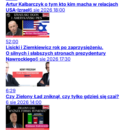
Artur Kalbarczyk o tym kto kim macha w relacjach
USA-Izrael
6
sie
2026
18:00
52:00
Lisicki i Ziemkiewicz rok po zaprzysiężeniu.
O silnych i słabszych stronach prezydentury
Nawrockiego
6
sie
2026
17:30
6:29
Czy Zielony Ład zniknął, czy tylko gdzieś się czai?
6
sie
2026
14:00