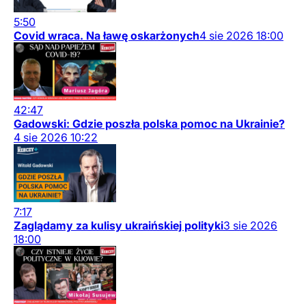
5:50
Covid wraca. Na ławę oskarżonych
4
sie
2026
18:00
42:47
Gadowski: Gdzie poszła polska pomoc na Ukrainie?
4
sie
2026
10:22
7:17
Zaglądamy za kulisy ukraińskiej polityki
3
sie
2026
18:00