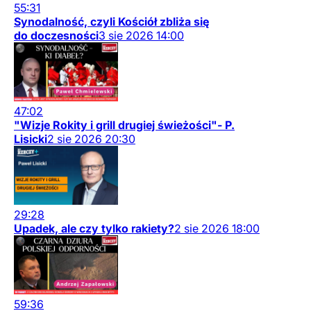
55:31
Synodalność, czyli Kościół zbliża się
do doczesności
3
sie
2026
14:00
47:02
"Wizje Rokity i grill drugiej świeżości"- P.
Lisicki
2
sie
2026
20:30
29:28
Upadek, ale czy tylko rakiety?
2
sie
2026
18:00
59:36