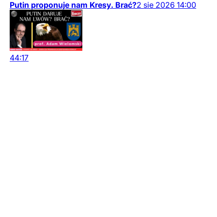
Putin proponuje nam Kresy. Brać?
2
sie
2026
14:00
44:17