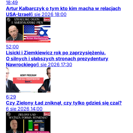
18:49
Artur Kalbarczyk o tym kto kim macha w relacjach
USA-Izrael
6
sie
2026
18:00
52:00
Lisicki i Ziemkiewicz rok po zaprzysiężeniu.
O silnych i słabszych stronach prezydentury
Nawrockiego
6
sie
2026
17:30
6:29
Czy Zielony Ład zniknął, czy tylko gdzieś się czai?
6
sie
2026
14:00