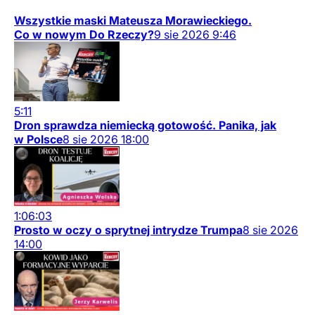
Wszystkie maski Mateusza Morawieckiego.
Co w nowym Do Rzeczy?
9
sie
2026
9:46
5:11
Dron sprawdza niemiecką gotowość. Panika, jak
w Polsce
8
sie
2026
18:00
1:06:03
Prosto w oczy o sprytnej intrydze Trumpa
8
sie
2026
14:00