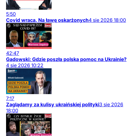
5:50
Covid wraca. Na ławę oskarżonych
4
sie
2026
18:00
42:47
Gadowski: Gdzie poszła polska pomoc na Ukrainie?
4
sie
2026
10:22
7:17
Zaglądamy za kulisy ukraińskiej polityki
3
sie
2026
18:00