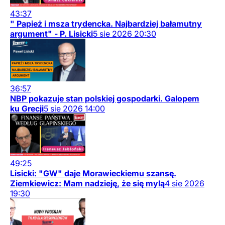
43:37
" Papież i msza trydencka. Najbardziej bałamutny
argument" - P. Lisicki
5
sie
2026
20:30
36:57
NBP pokazuje stan polskiej gospodarki. Galopem
ku Grecji
5
sie
2026
14:00
49:25
Lisicki: "GW" daje Morawieckiemu szansę.
Ziemkiewicz: Mam nadzieję, że się mylą
4
sie
2026
19:30