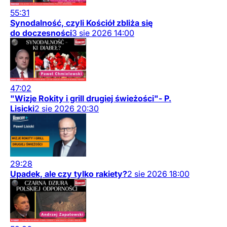
55:31
Synodalność, czyli Kościół zbliża się
do doczesności
3
sie
2026
14:00
47:02
"Wizje Rokity i grill drugiej świeżości"- P.
Lisicki
2
sie
2026
20:30
29:28
Upadek, ale czy tylko rakiety?
2
sie
2026
18:00