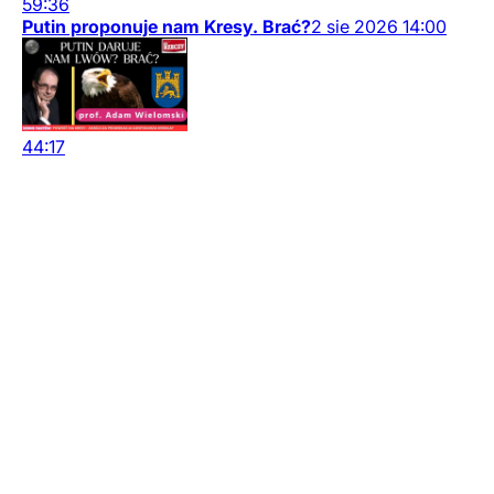
59:36
Putin proponuje nam Kresy. Brać?
2
sie
2026
14:00
44:17