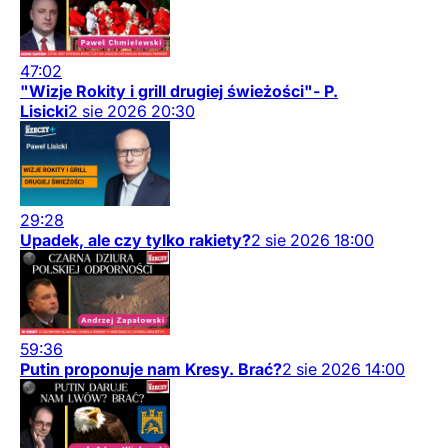
47:02
"Wizje Rokity i grill drugiej świeżości"- P.
Lisicki
2
sie
2026
20:30
29:28
Upadek, ale czy tylko rakiety?
2
sie
2026
18:00
59:36
Putin proponuje nam Kresy. Brać?
2
sie
2026
14:00