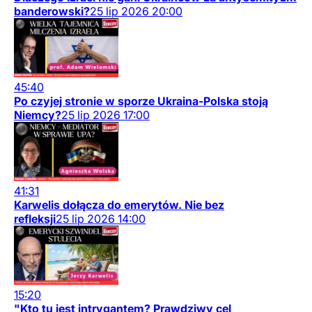
banderowski?
25
lip
2026
20:00
45:40
Po czyjej stronie w sporze Ukraina-Polska stoją
Niemcy?
25
lip
2026
17:00
41:31
Karwelis dołącza do emerytów. Nie bez
refleksji
25
lip
2026
14:00
15:20
"Kto tu jest intrygantem? Prawdziwy cel