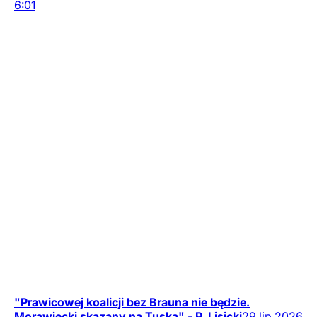
6:01
"Prawicowej koalicji bez Brauna nie będzie.
Morawiecki skazany na Tuska" - P. Lisicki
29
lip
2026