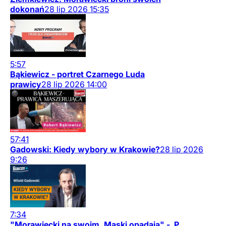
dokonań
28
lip
2026
15:35
5:57
Bąkiewicz - portret Czarnego Luda
prawicy
28
lip
2026
14:00
57:41
Gadowski: Kiedy wybory w Krakowie?
28
lip
2026
9:26
7:34
"Morawiecki na swoim. Maski opadają" - P.