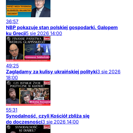
36:57
NBP pokazuje stan polskiej gospodarki. Galopem
ku Grecji
5
sie
2026
14:00
49:25
Zaglądamy za kulisy ukraińskiej polityki
3
sie
2026
18:00
55:31
Synodalność, czyli Kościół zbliża się
do doczesności
3
sie
2026
14:00