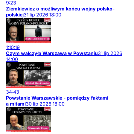
9:23
Ziemkiewicz o możliwym końcu wojny polsko-
polskiej
31
lip
2026
18:00
1:10:19
Czym walczyła Warszawa w Powstaniu
31
lip
2026
14:00
34:43
Powstanie Warszawskie - pomiędzy faktami
a mitami
30
lip
2026
18:00