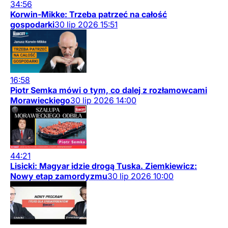
34:56
Korwin-Mikke: Trzeba patrzeć na całość
gospodarki
30
lip
2026
15:51
16:58
Piotr Semka mówi o tym, co dalej z rozłamowcami
Morawieckiego
30
lip
2026
14:00
44:21
Lisicki: Magyar idzie drogą Tuska. Ziemkiewicz:
Nowy etap zamordyzmu
30
lip
2026
10:00