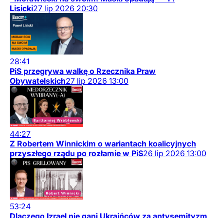
Lisicki
27
lip
2026
20:30
28:41
PiS przegrywa walkę o Rzecznika Praw
Obywatelskich
27
lip
2026
13:00
44:27
Z Robertem Winnickim o wariantach koalicyjnych
przyszłego rządu po rozłamie w PiS
26
lip
2026
13:00
53:24
Dlaczego Izrael nie gani Ukraińców za antysemityzm