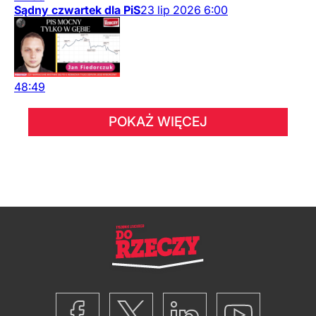
Sądny czwartek dla PiS
23
lip
2026
6:00
48:49
POKAŻ WIĘCEJ