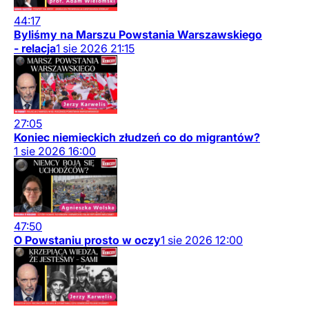
44:17
Byliśmy na Marszu Powstania Warszawskiego
- relacja
1
sie
2026
21:15
27:05
Koniec niemieckich złudzeń co do migrantów?
1
sie
2026
16:00
47:50
O Powstaniu prosto w oczy
1
sie
2026
12:00