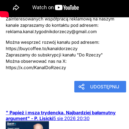
4
czerwca
2026
18:00
Zainteresowanych współpracą reklamową na naszym
kanale zapraszamy do kontaktu pod adresem:
reklama.kanal.tygodnikdorzeczy@gmail.com
Można wesprzeć rozwój kanału pod adresem:
https://buycoffee.to/kanaldorzeczy
Zapraszamy do subskrypcji kanału "Do Rzeczy"
Można obserwować nas na X:
https://x.com/KanalDoRzeczy
UDOSTĘPNIJ
" Papież i msza trydencka. Najbardziej bałamutny
argument" - P. Lisicki
5
sie
2026
20:30