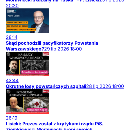
20:30
28:14
Skąd pochodzili pacyfikatorzy Powstania
Warszawskiego?
29
lip
2026
18:00
43:44
Okrutne losy powstańczych szpitali
28
lip
2026
18:00
26:19
Lisicki: Prezes został z krytykami rządu PiS.
Ziemkiewicz: Morawiecki broni swoich