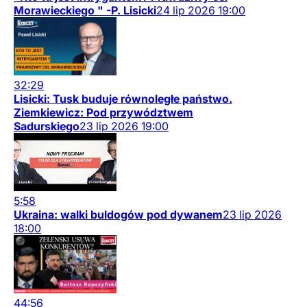
Morawieckiego " -P. Lisicki
24
lip
2026
19:00
32:29
Lisicki: Tusk buduje równoległe państwo.
Ziemkiewicz: Pod przywództwem
Sadurskiego
23
lip
2026
19:00
5:58
Ukraina: walki buldogów pod dywanem
23
lip
2026
18:00
44:56