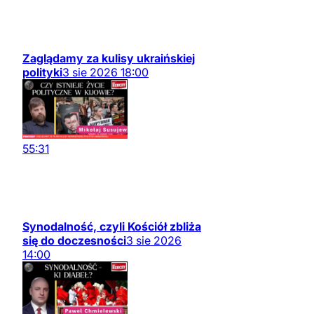
Zaglądamy za kulisy ukraińskiej
polityki
3
sie
2026
18:00
55:31
Synodalność, czyli Kościół zbliża
się do doczesności
3
sie
2026
14:00