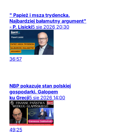
" Papież i msza trydencka.
Najbardziej bałamutny argument"
- P. Lisicki
5
sie
2026
20:30
36:57
NBP pokazuje stan polskiej
gospodarki. Galopem
ku Grecji
5
sie
2026
14:00
49:25