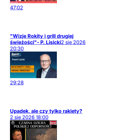
47:02
"Wizje Rokity i grill drugiej
świeżości"- P. Lisicki
2
sie
2026
20:30
29:28
Upadek, ale czy tylko rakiety?
2
sie
2026
18:00