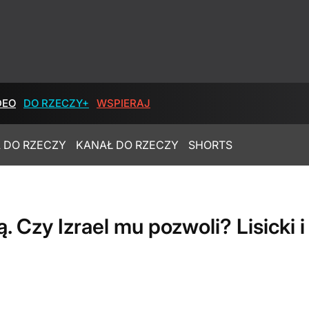
DEO
DO RZECZY+
WSPIERAJ
 DO RZECZY
KANAŁ DO RZECZY
SHORTS
. Czy Izrael mu pozwoli? Lisicki 