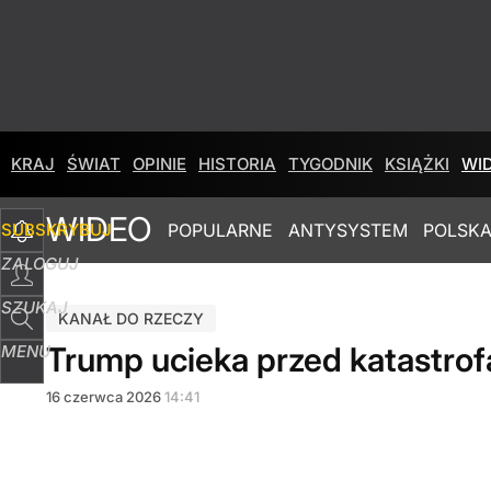
KRAJ
ŚWIAT
OPINIE
HISTORIA
TYGODNIK
KSIĄŻKI
WI
WIDEO
SUBSKRYBUJ
POPULARNE
ANTYSYSTEM
POLSKA
ZALOGUJ
SZUKAJ
KANAŁ DO RZECZY
Trump ucieka przed katastrofą
MENU
16
czerwca
2026
14:41