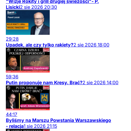
"Wizje Rokity i grill drugiej świeżości"- P.
Lisicki
2
sie
2026
20:30
29:28
Upadek, ale czy tylko rakiety?
2
sie
2026
18:00
59:36
Putin proponuje nam Kresy. Brać?
2
sie
2026
14:00
44:17
Byliśmy na Marszu Powstania Warszawskiego
- relacja
1
sie
2026
21:15