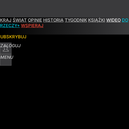
KRAJ
ŚWIAT
OPINIE
HISTORIA
TYGODNIK
KSIĄŻKI
WIDEO
DO
RZECZY+
WSPIERAJ
SUBSKRYBUJ
ZALOGUJ
MENU
POPULARNE
PROGRAMY
Karwelis komentuje. Czas
apokalipsy