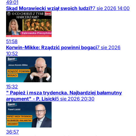
49:01
Skąd Morawiecki wziął swoich ludzi?
7
sie
2026
14:00
51:58
Korwin-Mikke: Rządzić powinni bogaci
7
sie
2026
10:52
15:32
" Papież i msza trydencka. Najbardziej bałamutny
argument" - P. Lisicki
5
sie
2026
20:30
36:57