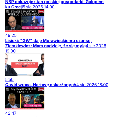
NBP pokazuje stan polskiej gospodarki. Galopem
ku Grecji
5
sie
2026
14:00
49:25
Lisicki: "GW" daje Morawieckiemu szansę.
Ziemkiewicz: Mam nadzieję, że się mylą
4
sie
2026
19:30
5:50
Covid wraca. Na ławę oskarżonych
4
sie
2026
18:00
42:47