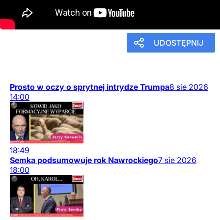
4
lipca
2026
19:30
UDOSTĘPNIJ
Prosto w oczy o sprytnej intrydze Trumpa
8
sie
2026
14:00
18:49
Semka podsumowuje rok Nawrockiego
7
sie
2026
18:00