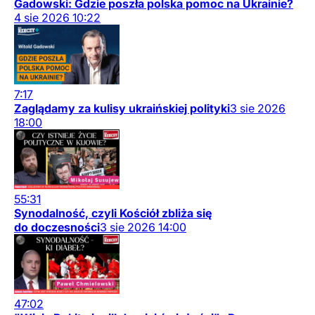
Gadowski: Gdzie poszła polska pomoc na Ukrainie?
4
sie
2026
10:22
7:17
Zaglądamy za kulisy ukraińskiej polityki
3
sie
2026
18:00
55:31
Synodalność, czyli Kościół zbliża się
do doczesności
3
sie
2026
14:00
47:02