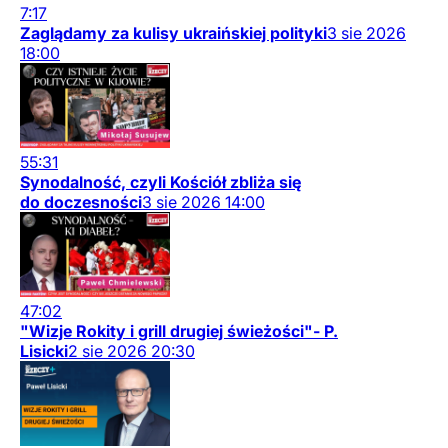
7:17
Zaglądamy za kulisy ukraińskiej polityki
3
sie
2026
18:00
55:31
Synodalność, czyli Kościół zbliża się
do doczesności
3
sie
2026
14:00
47:02
"Wizje Rokity i grill drugiej świeżości"- P.
Lisicki
2
sie
2026
20:30