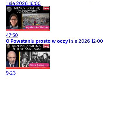
1
sie
2026
16:00
47:50
O Powstaniu prosto w oczy
1
sie
2026
12:00
9:23