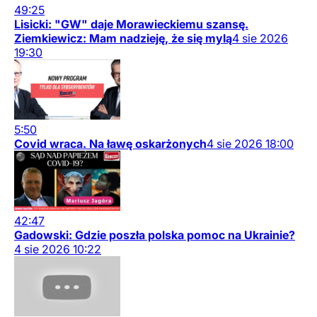
49:25
Lisicki: "GW" daje Morawieckiemu szansę.
Ziemkiewicz: Mam nadzieję, że się mylą
4
sie
2026
19:30
5:50
Covid wraca. Na ławę oskarżonych
4
sie
2026
18:00
42:47
Gadowski: Gdzie poszła polska pomoc na Ukrainie?
4
sie
2026
10:22