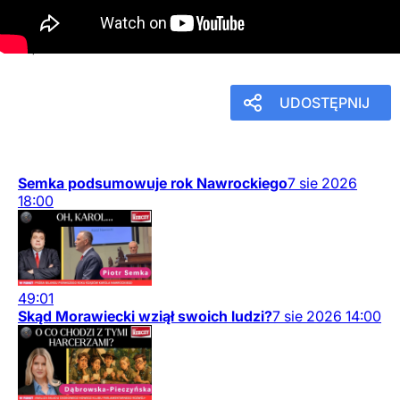
w Stade - Uwe Boll miał rację?
5
lipca
2026
19:30
UDOSTĘPNIJ
Semka podsumowuje rok Nawrockiego
7
sie
2026
18:00
49:01
Skąd Morawiecki wziął swoich ludzi?
7
sie
2026
14:00