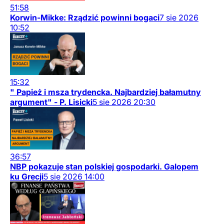
51:58
Korwin-Mikke: Rządzić powinni bogaci
7
sie
2026
10:52
15:32
" Papież i msza trydencka. Najbardziej bałamutny
argument" - P. Lisicki
5
sie
2026
20:30
36:57
NBP pokazuje stan polskiej gospodarki. Galopem
ku Grecji
5
sie
2026
14:00