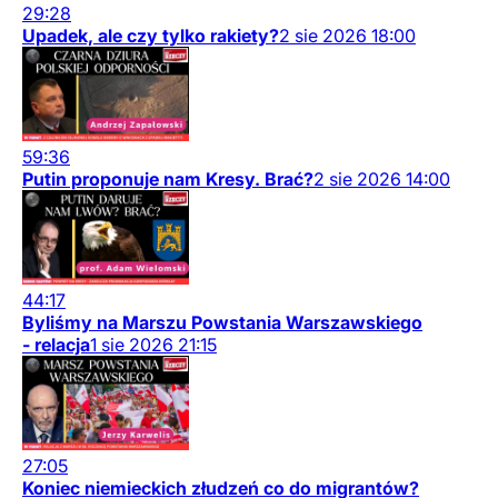
29:28
Upadek, ale czy tylko rakiety?
2
sie
2026
18:00
59:36
Putin proponuje nam Kresy. Brać?
2
sie
2026
14:00
44:17
Byliśmy na Marszu Powstania Warszawskiego
- relacja
1
sie
2026
21:15
27:05
Koniec niemieckich złudzeń co do migrantów?