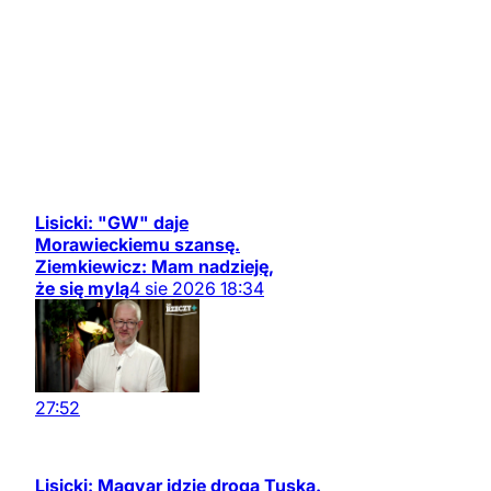
Lisicki: "GW" daje
Morawieckiemu szansę.
Ziemkiewicz: Mam nadzieję,
że się mylą
4
sie
2026
18:34
27:52
Lisicki: Magyar idzie drogą Tuska.