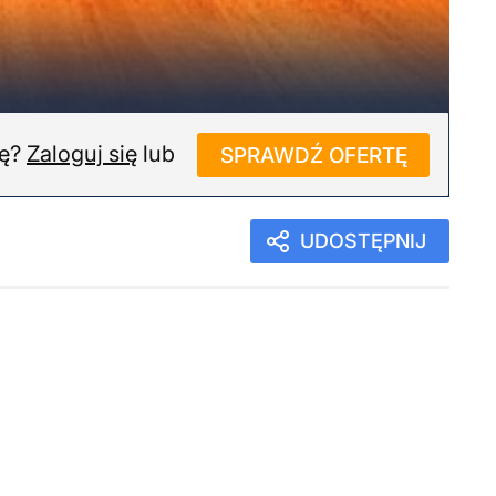
ję?
Zaloguj się
lub
SPRAWDŹ OFERTĘ
UDOSTĘPNIJ