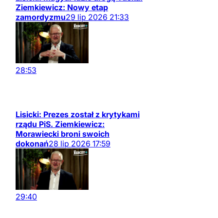
Ziemkiewicz: Nowy etap
zamordyzmu
29
lip
2026
21:33
28:53
Lisicki: Prezes został z krytykami
rządu PiS. Ziemkiewicz:
Morawiecki broni swoich
dokonań
28
lip
2026
17:59
29:40