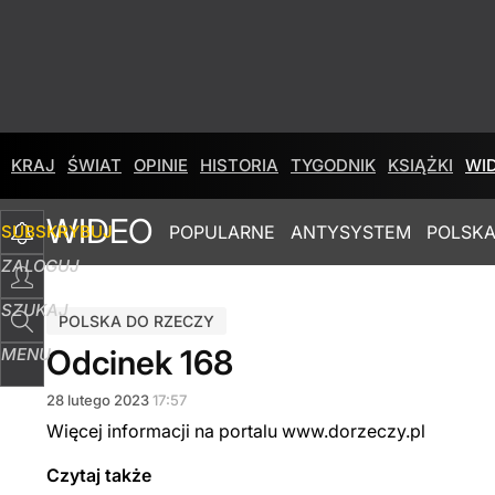
KRAJ
ŚWIAT
OPINIE
HISTORIA
TYGODNIK
KSIĄŻKI
WI
WIDEO
SUBSKRYBUJ
POPULARNE
ANTYSYSTEM
POLSKA
ZALOGUJ
SZUKAJ
POLSKA DO RZECZY
Odcinek 168
MENU
28
lutego
2023
17:57
Więcej informacji na portalu www.dorzeczy.pl
Czytaj także