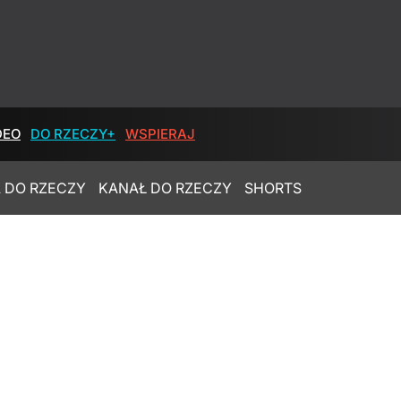
DEO
DO RZECZY+
WSPIERAJ
 DO RZECZY
KANAŁ DO RZECZY
SHORTS