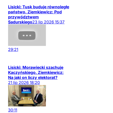
Lisicki: Tusk buduje równoległe
państwo. Ziemkiewicz: Pod
przywództwem
Sadurskiego
23
lip
2026
15:37
29:21
Lisicki: Morawiecki szachuje
Kaczyńskiego. Ziemkiewicz:
Na jaki on liczy elektorat?
21
lip
2026
18:20
30:11