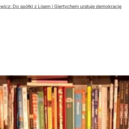
wicz: Do spółki z Lisem i Giertychem uratuje demokrację