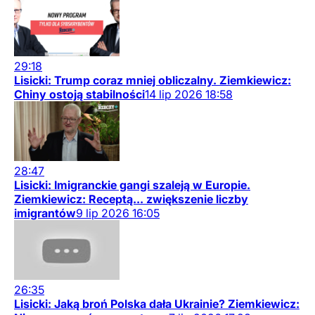
29:18
Lisicki: Trump coraz mniej obliczalny. Ziemkiewicz:
Chiny ostoją stabilności
14
lip
2026
18:58
28:47
Lisicki: Imigranckie gangi szaleją w Europie.
Ziemkiewicz: Receptą... zwiększenie liczby
imigrantów
9
lip
2026
16:05
26:35
Lisicki: Jaką broń Polska dała Ukrainie? Ziemkiewicz: