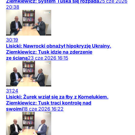
Ziemkiewicz: System Tuska się rozpada
25
cze
2026
20:38
30:19
Lisicki: Nawrocki obnażył hipokryzję Ukrainy.
Ziemkiewicz: Tusk idzie na zderzenie
ze ścianą
23
cze
2026
16:15
31:24
Lisicki: Żurek wziął się za łby z Kornelukiem.
Ziemkiewicz: Tusk traci kontrolę nad
swoimi
18
cze
2026
16:22