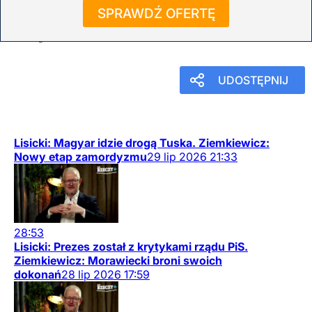
Klasa rządząca zastawiła pułapkę
SPRAWDŹ OFERTĘ
12
lutego
2026
15:16
UDOSTĘPNIJ
Lisicki: Magyar idzie drogą Tuska. Ziemkiewicz:
Nowy etap zamordyzmu
29
lip
2026
21:33
28:53
Lisicki: Prezes został z krytykami rządu PiS.
Ziemkiewicz: Morawiecki broni swoich
dokonań
28
lip
2026
17:59