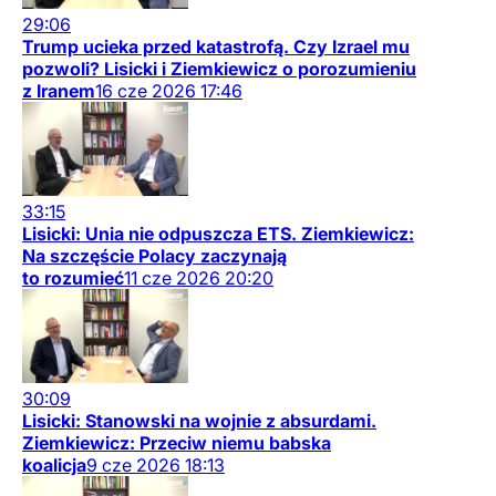
29:06
Trump ucieka przed katastrofą. Czy Izrael mu
pozwoli? Lisicki i Ziemkiewicz o porozumieniu
z Iranem
16
cze
2026
17:46
33:15
Lisicki: Unia nie odpuszcza ETS. Ziemkiewicz:
Na szczęście Polacy zaczynają
to rozumieć
11
cze
2026
20:20
30:09
Lisicki: Stanowski na wojnie z absurdami.
Ziemkiewicz: Przeciw niemu babska
koalicja
9
cze
2026
18:13