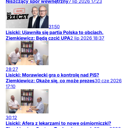
Niszczący spór wewnętrzny
7
lip
2026
17:23
31:50
Lisicki: Ujawniła się partia Polska to obciach.
Ziemkiewicz: Będą czcić UPA
2
lip
2026
18:37
28:27
Lisicki: Morawiecki gra o kontrolę nad PiS?
Ziemkiewicz: Okaże się, co może prezes
30
cze
2026
17:10
30:12
Lisicki: Afera z lekarzami to nowe ośmiorniczki?