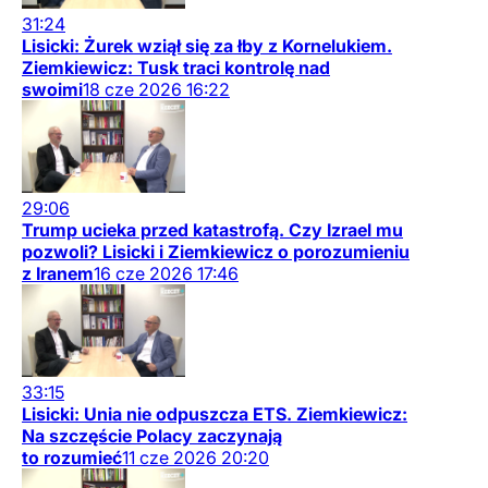
31:24
Lisicki: Żurek wziął się za łby z Kornelukiem.
Ziemkiewicz: Tusk traci kontrolę nad
swoimi
18
cze
2026
16:22
29:06
Trump ucieka przed katastrofą. Czy Izrael mu
pozwoli? Lisicki i Ziemkiewicz o porozumieniu
z Iranem
16
cze
2026
17:46
33:15
Lisicki: Unia nie odpuszcza ETS. Ziemkiewicz:
Na szczęście Polacy zaczynają
to rozumieć
11
cze
2026
20:20