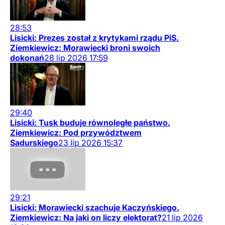
28:53
Lisicki: Prezes został z krytykami rządu PiS.
Ziemkiewicz: Morawiecki broni swoich
dokonań
28
lip
2026
17:59
29:40
Lisicki: Tusk buduje równoległe państwo.
Ziemkiewicz: Pod przywództwem
Sadurskiego
23
lip
2026
15:37
29:21
Lisicki: Morawiecki szachuje Kaczyńskiego.
Ziemkiewicz: Na jaki on liczy elektorat?
21
lip
2026