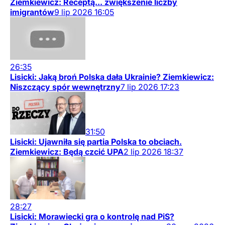
Ziemkiewicz: Receptą... zwiększenie liczby
imigrantów
9
lip
2026
16:05
26:35
Lisicki: Jaką broń Polska dała Ukrainie? Ziemkiewicz:
Niszczący spór wewnętrzny
7
lip
2026
17:23
31:50
Lisicki: Ujawniła się partia Polska to obciach.
Ziemkiewicz: Będą czcić UPA
2
lip
2026
18:37
28:27
Lisicki: Morawiecki gra o kontrolę nad PiS?