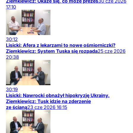
Ziemkiewicz: Okaże się, co może prezes
30
cze
2026
17:10
30:12
Lisicki: Afera z lekarzami to nowe ośmiorniczki?
Ziemkiewicz: System Tuska się rozpada
25
cze
2026
20:38
30:19
Lisicki: Nawrocki obnażył hipokryzję Ukrainy.
Ziemkiewicz: Tusk idzie na zderzenie
ze ścianą
23
cze
2026
16:15