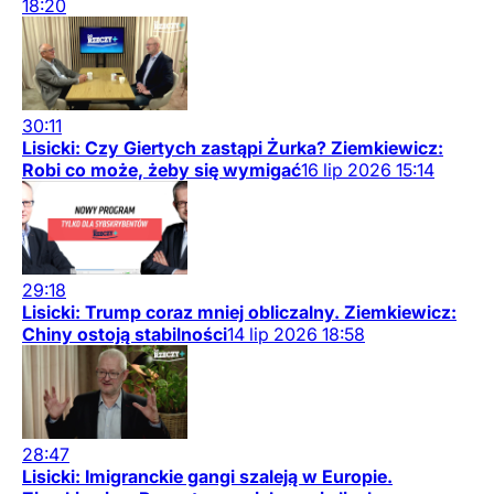
18:20
30:11
Lisicki: Czy Giertych zastąpi Żurka? Ziemkiewicz:
Robi co może, żeby się wymigać
16
lip
2026
15:14
29:18
Lisicki: Trump coraz mniej obliczalny. Ziemkiewicz:
Chiny ostoją stabilności
14
lip
2026
18:58
28:47
Lisicki: Imigranckie gangi szaleją w Europie.