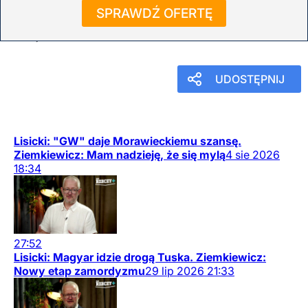
Sądu Najwyższego
SPRAWDŹ OFERTĘ
26
maja
2026
18:16
UDOSTĘPNIJ
Lisicki: "GW" daje Morawieckiemu szansę.
Ziemkiewicz: Mam nadzieję, że się mylą
4
sie
2026
18:34
27:52
Lisicki: Magyar idzie drogą Tuska. Ziemkiewicz:
Nowy etap zamordyzmu
29
lip
2026
21:33