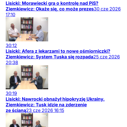
Lisicki: Morawiecki gra o kontrolę nad PiS?
Ziemkiewicz: Okaże się, co może prezes
30
cze
2026
17:10
30:12
Lisicki: Afera z lekarzami to nowe ośmiorniczki?
Ziemkiewicz: System Tuska się rozpada
25
cze
2026
20:38
30:19
Lisicki: Nawrocki obnażył hipokryzję Ukrainy.
Ziemkiewicz: Tusk idzie na zderzenie
ze ścianą
23
cze
2026
16:15