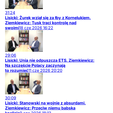
31:24
Lisicki: Żurek wziął się za łby z Kornelukiem.
Ziemkiewicz: Tusk traci kontrolę nad
swoimi
18
cze
2026
16:22
29:06
Lisicki: Unia nie odpuszcza ETS. Ziemkiewicz:
Na szczęście Polacy zaczynają
to rozumieć
11
cze
2026
20:20
30:09
Lisicki: Stanowski na wojnie z absurdami.
Ziemkiewicz: Przeciw niemu babska