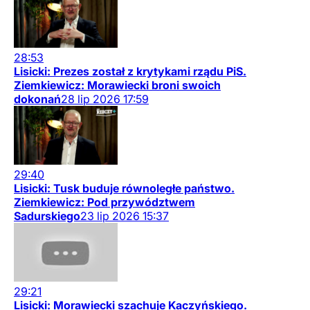
28:53
Lisicki: Prezes został z krytykami rządu PiS.
Ziemkiewicz: Morawiecki broni swoich
dokonań
28
lip
2026
17:59
29:40
Lisicki: Tusk buduje równoległe państwo.
Ziemkiewicz: Pod przywództwem
Sadurskiego
23
lip
2026
15:37
29:21
Lisicki: Morawiecki szachuje Kaczyńskiego.