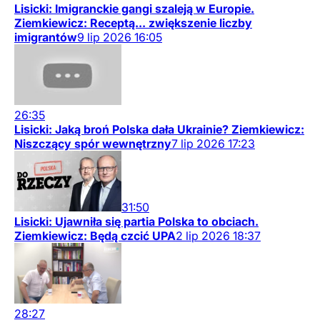
Lisicki: Imigranckie gangi szaleją w Europie.
Ziemkiewicz: Receptą... zwiększenie liczby
imigrantów
9
lip
2026
16:05
26:35
Lisicki: Jaką broń Polska dała Ukrainie? Ziemkiewicz:
Niszczący spór wewnętrzny
7
lip
2026
17:23
31:50
Lisicki: Ujawniła się partia Polska to obciach.
Ziemkiewicz: Będą czcić UPA
2
lip
2026
18:37
28:27