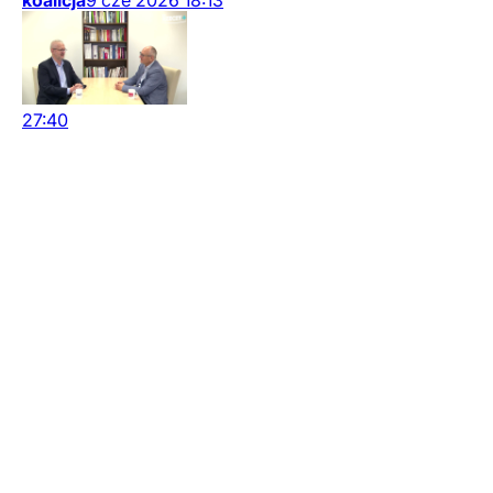
koalicja
9
cze
2026
18:13
27:40