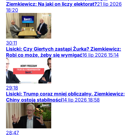
Ziemkiewicz: Na jaki on liczy elektorat?
21
lip
2026
18:20
30:11
Lisicki: Czy Giertych zastąpi Żurka? Ziemkiewicz:
Robi co może, żeby się wymigać
16
lip
2026
15:14
29:18
Lisicki: Trump coraz mniej obliczalny. Ziemkiewicz:
Chiny ostoją stabilności
14
lip
2026
18:58
28:47