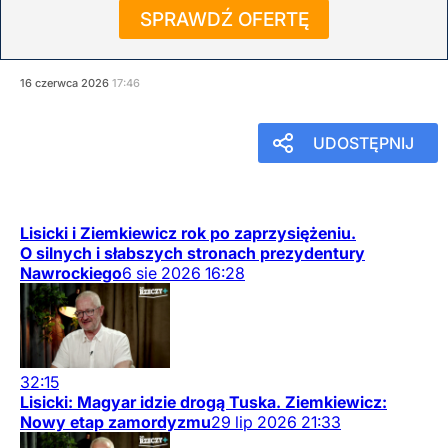
i Ziemkiewicz o porozumieniu
SPRAWDŹ OFERTĘ
z Iranem
16
czerwca
2026
17:46
UDOSTĘPNIJ
Lisicki i Ziemkiewicz rok po zaprzysiężeniu.
O silnych i słabszych stronach prezydentury
Nawrockiego
6
sie
2026
16:28
32:15
Lisicki: Magyar idzie drogą Tuska. Ziemkiewicz:
Nowy etap zamordyzmu
29
lip
2026
21:33