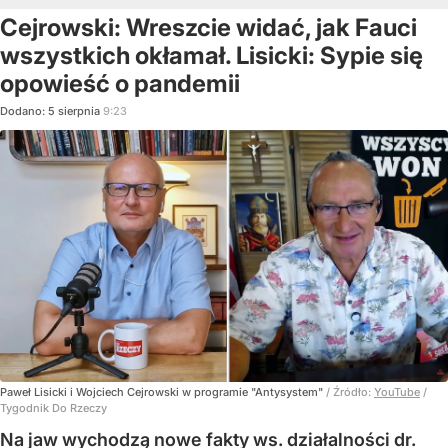
Cejrowski: Wreszcie widać, jak Fauci
wszystkich okłamał. Lisicki: Sypie się
opowieść o pandemii
Dodano:
5
sierpnia
9:23
Paweł Lisicki i Wojciech Cejrowski w programie "Antysystem"
/ Źródło:
YouTube
/
Tygodnik Do Rzeczy
Na jaw wychodzą nowe fakty ws. działalności dr.