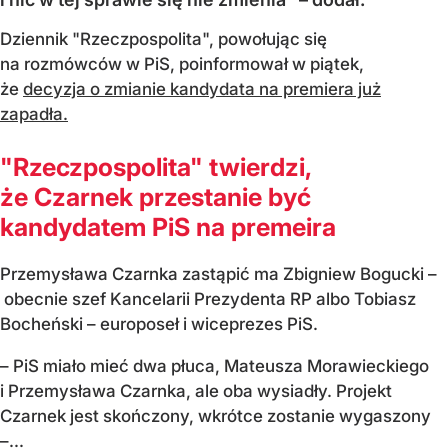
Dziennik "Rzeczpospolita", powołując się
na rozmówców w PiS, poinformował w piątek,
że
decyzja o zmianie kandydata na premiera już
zapadła.
"Rzeczpospolita" twierdzi,
że Czarnek przestanie być
kandydatem PiS na premeira
Przemysława Czarnka zastąpić ma Zbigniew Bogucki –
obecnie szef Kancelarii Prezydenta RP albo Tobiasz
Bocheński – europoseł i wiceprezes PiS.
– PiS miało mieć dwa płuca, Mateusza Morawieckiego
i Przemysława Czarnka, ale oba wysiadły. Projekt
Czarnek jest skończony, wkrótce zostanie wygaszony
–...