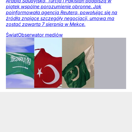
Arabia Saudyjska, Turcja i Pakistan podpiszą w
piątek wspólne porozumienie obronne. Jak
poinformowała agencja Reutera, powołując się na
źródła znające szczegóły negocjacji, umowa ma
zostać zawarta 7 sierpnia w Mekce.
Świat
Obserwator mediów