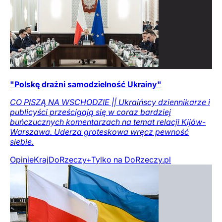
"Polskę drażni samodzielność Ukrainy"
CO PISZĄ NA WSCHODZIE || Ukraińscy dziennikarze i
publicyści prześcigają się w coraz bardziej
buńczucznych komentarzach na temat relacji Kijów-
Warszawa. Uderza groteskowa wręcz pewność
siebie.
Opinie
Kraj
DoRzeczy+
Tylko na DoRzeczy.pl