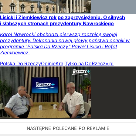
Lisicki i Ziemkiewicz rok po zaprzysiężeniu. O silnych
i słabszych stronach prezydentury Nawrockiego
Karol Nawrocki obchodzi pierwszą rocznicę swojej
prezydentury. Dokonania nowej głowy państwa ocenili w
programie "Polska Do Rzeczy" Paweł Lisicki i Rafał
Ziemkiewicz.
Polska Do Rzeczy
Opinie
Kraj
Tylko na DoRzeczy.pl