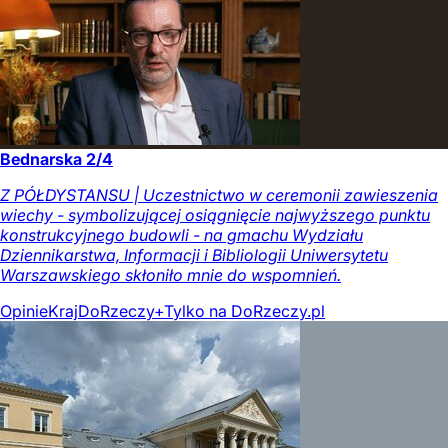
Bednarska 2/4
Z PÓŁDYSTANSU | Uczestnictwo w ceremonii zawieszenia
wiechy - symbolizującej osiągnięcie najwyższego punktu
konstrukcyjnego budowli - na gmachu Wydziału
Dziennikarstwa, Informacji i Bibliologii Uniwersytetu
Warszawskiego skłoniło mnie do wspomnień.
Opinie
Kraj
DoRzeczy+
Tylko na DoRzeczy.pl