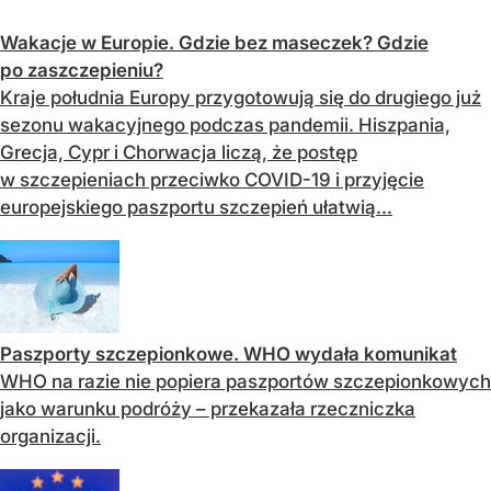
Wakacje w Europie. Gdzie bez maseczek? Gdzie
po zaszczepieniu?
Kraje południa Europy przygotowują się do drugiego już
sezonu wakacyjnego podczas pandemii. Hiszpania,
Grecja, Cypr i Chorwacja liczą, że postęp
w szczepieniach przeciwko COVID-19 i przyjęcie
europejskiego paszportu szczepień ułatwią...
Paszporty szczepionkowe. WHO wydała komunikat
WHO na razie nie popiera paszportów szczepionkowych
jako warunku podróży – przekazała rzeczniczka
organizacji.