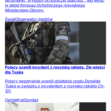
ukraińskiej "brygady ochotniczej Specnaz". Ma wejść
w skład Korpusu Ochotniczego rosyjskiego
Ministerstwa Obrony.
Świat
Obserwator mediów
Polacy ocenili incydent z rosyjską rakietą. Złe wieści
dla Tuska
Polacy negatywnie ocenili działania rządu Donalda
Tuska w związku z incydentem z rosyjską rakieta Ch-
101.
Opinie
Kraj
Sondaż