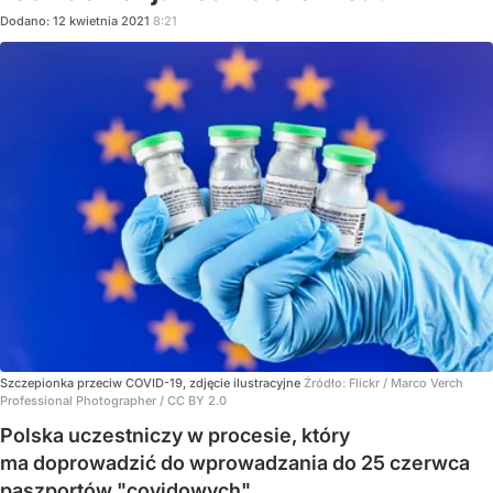
Dodano:
12
kwietnia
2021
8:21
Szczepionka przeciw COVID-19, zdjęcie ilustracyjne
Źródło:
Flickr
/
Marco Verch
Professional Photographer / CC BY 2.0
Polska uczestniczy w procesie, który
ma doprowadzić do wprowadzania do 25 czerwca
paszportów "covidowych".