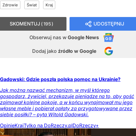
Zdrowie
Świat
Kraj
SKOMENTUJ
UDOSTĘPNIJ
195
Obserwuj nas
w
Google News
Dodaj jako
źródło w Google
Gadowski: Gdzie poszła polska pomoc na Ukrainie?
Jak można nazwać mechanizm, w myśl którego
gospodarz, żywiciel, przekazuje pieniądze na to, aby gość
zajmował kolejne pokoje, a w końcu wynajmował mu jego
własne meble i pobierał opłaty za przygotowywane przez
siebie posiłki? – pyta Witold Gadowski.
Opinie
Kraj
Tylko na DoRzeczy.pl
DoRzeczy+