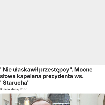
"Nie ułaskawił przestępcy". Mocne
słowa kapelana prezydenta ws.
"Starucha"
Dodano:
dzisiaj
12:07