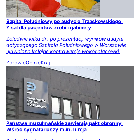
Szpital Południowy po audycie Trzaskowskiego:
Z sal dla pacjentów zrobili gabinety
Zaledwie kilka dni po prezentacji wyników audytu
dotyczącego Szpitala Południowego w Warszawie
ujawniono kolejne kontrowersje wokół placówki.
Zdrowie
Opinie
Kraj
Państwa muzułmańskie zawierają pakt obronny.
Wśród sygnatariuszy m.in.Turcja