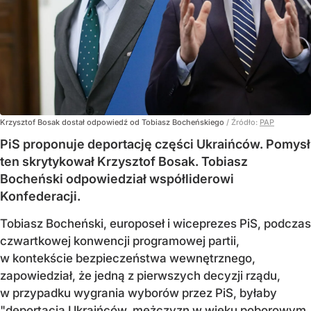
Krzysztof Bosak dostał odpowiedź od Tobiasz Bocheńskiego
/ Źródło:
PAP
PiS proponuje deportację części Ukraińców. Pomysł
ten skrytykował Krzysztof Bosak. Tobiasz
Bocheński odpowiedział współliderowi
Konfederacji.
Tobiasz Bocheński, europoseł i wiceprezes PiS, podczas
czwartkowej konwencji programowej partii,
w kontekście bezpieczeństwa wewnętrznego,
zapowiedział, że jedną z pierwszych decyzji rządu,
w przypadku wygrania wyborów przez PiS, byłaby
"deportacja Ukraińców, mężczyzn w wieku poborowym,