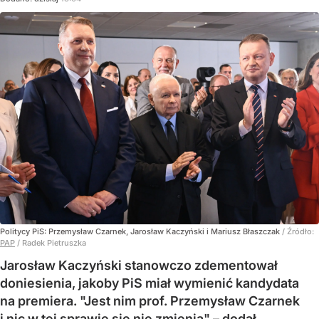
Politycy PiS: Przemysław Czarnek, Jarosław Kaczyński i Mariusz Błaszczak
/ Źródło:
PAP
/
Radek Pietruszka
Jarosław Kaczyński stanowczo zdementował
doniesienia, jakoby PiS miał wymienić kandydata
na premiera. "Jest nim prof. Przemysław Czarnek
i nic w tej sprawie się nie zmienia" – dodał.