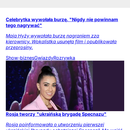
Celebrytka wywołała burzę. "Nigdy nie powinnam
tego nagrywać"
Maja Hyży wywołała burzę nagraniem zza
kierownicy. Wokalistka usunęła film i opublikowała
przeprosiny.
Show-biznes
Gwiazdy
Rozrywka
Rosja tworzy "ukraińską brygadę Specnazu"
Rosja poinformowała o utworzeniu pierwszej