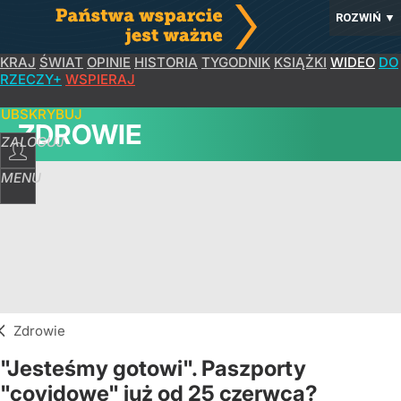
ROZWIŃ
▼
KRAJ
ŚWIAT
OPINIE
HISTORIA
TYGODNIK
KSIĄŻKI
WIDEO
DO
RZECZY+
WSPIERAJ
SUBSKRYBUJ
ZDROWIE
ZALOGUJ
MENU
Zdrowie
"Jesteśmy gotowi". Paszporty
"covidowe" już od 25 czerwca?