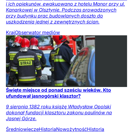
i ich opiekunów, ewakuowano z hotelu Manor przy ul.
Kanarkowej w Olsztynie. Podczas prowadzonych
przy budynku prac budowlanych doszło do
uszkodzenia jednej z zewnętrznych ścian.
Kraj
Obserwator mediów
Święte miejsce od ponad sześciu wieków. Kto
ufundował jasnogórski klasztor?
9 sierpnia 1382 roku książę Władysław Opolski
dokonał fundacji klasztoru zakonu paulinów na
Jasnej Górze.
Średniowiecze
Historia
Nowożytność
Historia