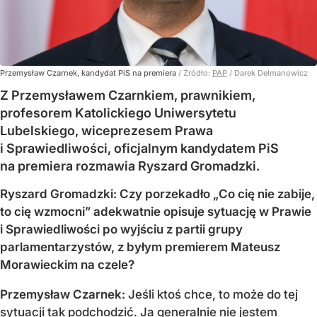
Przemysław Czarnek, kandydat PiS na premiera
/ Źródło:
PAP
/
Darek Delmanowicz
Z Przemysławem Czarnkiem, prawnikiem,
profesorem Katolickiego Uniwersytetu
Lubelskiego, wiceprezesem Prawa
i Sprawiedliwości, oficjalnym kandydatem PiS
na premiera rozmawia Ryszard Gromadzki.
Ryszard Gromadzki: Czy porzekadło „Co cię nie zabije,
to cię wzmocni” adekwatnie opisuje sytuację w Prawie
i Sprawiedliwości po wyjściu z partii grupy
parlamentarzystów, z byłym premierem Mateusz
Morawieckim na czele?
Przemysław Czarnek:
Jeśli ktoś chce, to może do tej
sytuacji tak podchodzić. Ja generalnie nie jestem