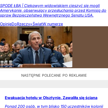
SPODE ŁBA | Ciekawym widowiskiem cieszyć się mogli
Amerykanie, obserwujący przesłuchania przed Komisją do
spraw Bezpieczeństwa Wewnętrznego Senatu USA.
Opinie
DoRzeczy+
Świat
W numerze
Ewakuacja hotelu w Olsztynie. Zawaliła się ściana
Ponad 200 osób, w tym blisko 150 uczestników kolonii