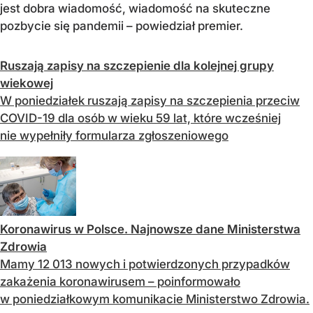
jest dobra wiadomość, wiadomość na skuteczne
pozbycie się pandemii – powiedział premier.
Ruszają zapisy na szczepienie dla kolejnej grupy
wiekowej
W poniedziałek ruszają zapisy na szczepienia przeciw
COVID-19 dla osób w wieku 59 lat, które wcześniej
nie wypełniły formularza zgłoszeniowego
Koronawirus w Polsce. Najnowsze dane Ministerstwa
Zdrowia
Mamy 12 013 nowych i potwierdzonych przypadków
zakażenia koronawirusem – poinformowało
w poniedziałkowym komunikacie Ministerstwo Zdrowia.