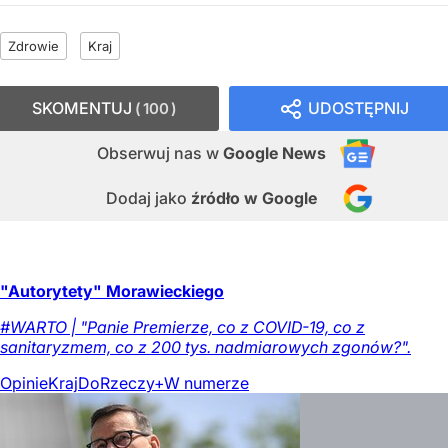
Zdrowie
Kraj
SKOMENTUJ
UDOSTĘPNIJ
100
Obserwuj nas
w
Google News
Dodaj jako
źródło w Google
"Autorytety" Morawieckiego
#WARTO | "Panie Premierze, co z COVID-19, co z
sanitaryzmem, co z 200 tys. nadmiarowych zgonów?".
Opinie
Kraj
DoRzeczy+
W numerze