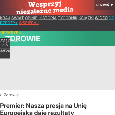
ROZWIŃ
▼
KRAJ
ŚWIAT
OPINIE
HISTORIA
TYGODNIK
KSIĄŻKI
WIDEO
DO
RZECZY+
WSPIERAJ
SUBSKRYBUJ
ZDROWIE
ZALOGUJ
MENU
Zdrowie
Premier: Nasza presja na Unię
Europejską daje rezultaty