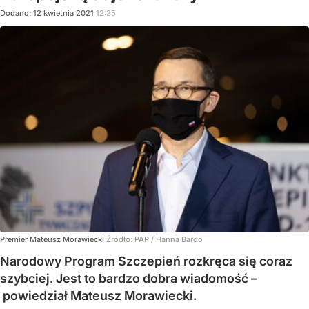
Dodano:
12
kwietnia
2021
12:25
Premier Mateusz Morawiecki
Źródło:
PAP
/
Hanna Bardo
Narodowy Program Szczepień rozkręca się coraz
szybciej. Jest to bardzo dobra wiadomość –
powiedział Mateusz Morawiecki.