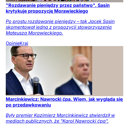
"Rozdawanie pieniędzy przez państwo". Sasin
krytykuje propozycję Morawieckiego
Po prostu rozdawanie pieniędzy – tak Jacek Sasin
skomentował jedną z propozycji stowarzyszenia
Mateusza Morawieckiego.
Opinie
Kraj
Marcinkiewicz: Nawrocki ćpa. Wiem, jak wygląda się
po przedawkowaniu
Były premier Kazimierz Marcinkiewicz stwierdził w
mediach publicznych, że "Karol Nawrocki ćpa".