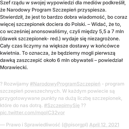
Szef rządu w swojej wypowiedzi dla mediów podkreślił,
że Narodowy Program Szczepień przyspiesza.
Stwierdził, że jest to bardzo dobra wiadomość, bo coraz
więcej szczepionek dociera do Polski. – Widać, że to,
co wcześniej anonsowaliśmy, czyli między 5,5 a 7 mln
(dawek szczepionek- red.) wydaje się niezagrożone.
Cały czas liczymy na większe dostawy w końcówce
kwietnia. To oznacza, że będziemy mogli pierwszą
dawką zaszczepić około 6 mln obywateli – powiedział
Morawiecki.
? Rozwijamy
#NarodowyProgramSzczepień
- program
szczepień powszechnych. W każdym powiecie są
przygotowywane punkty na dużą liczbę szczepionek,
które do nas dotrą.
#SzczepimySię
??
pic.twitter.com/mqoIC32vor
— Prawo i Sprawiedliwość (@pisorgpl)
April 12, 2021