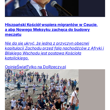
Hiszpański Kościół wspiera migrantów w Ceucie,
a abp Nowego Meksyku zachęca do budowy
meczetu
Nie da się ukryć, że jedną z przyczyn obecnej
kapitulacji Zachodu przed falą nachodźców z Afryki i
Bliskiego Wschodu jest postawa Kościoła
katolickiego.
Opinie
Świat
Tylko na DoRzeczy.pl