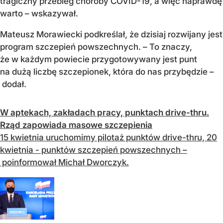
tragiczny przebieg choroby COVID-19, a więc naprawdę
warto – wskazywał.
Mateusz Morawiecki podkreślał, że dzisiaj rozwijany jest
program szczepień powszechnych. – To znaczy,
że w każdym powiecie przygotowywany jest punt
na dużą liczbę szczepionek, która do nas przybędzie –
dodał.
W aptekach, zakładach pracy, punktach drive-thru.
Rząd zapowiada masowe szczepienia
15 kwietnia uruchomimy pilotaż punktów drive-thru, 20
kwietnia - punktów szczepień powszechnych –
poinformował Michał Dworczyk.