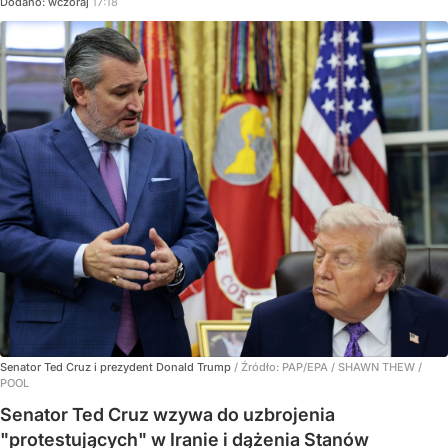
Dodano:
wczoraj
17:18
Senator Ted Cruz i prezydent Donald Trump
/ Źródło:
PAP/EPA
/
SHAWN THEW /
POOL
Senator Ted Cruz wzywa do uzbrojenia
"protestujących" w Iranie i dążenia Stanów