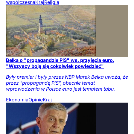
współczesna
Kraj
Religia
Belka o "propagandzie PiS" ws. przyjęcia euro.
"Wszyscy boją się cokolwiek powiedzieć"
Były premier i były prezes NBP Marek Belka uważa, że
przez "propagandę PiS", obecnie temat
wprowadzenia w Polsce euro jest tematem tabu.
Ekonomia
Opinie
Kraj