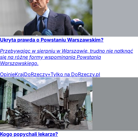
Ukryta prawda o Powstaniu Warszawskim?
Przebywając w sierpniu w Warszawie, trudno nie natknąć
się na różne formy wspominania Powstania
Warszawskiego.
Opinie
Kraj
DoRzeczy+
Tylko na DoRzeczy.pl
Kogo popychali lekarze?