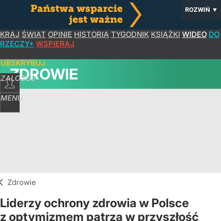
ROZWIŃ
▼
KRAJ
ŚWIAT
OPINIE
HISTORIA
TYGODNIK
KSIĄŻKI
WIDEO
DO
RZECZY+
WSPIERAJ
SUBSKRYBUJ
ZDROWIE
ZALOGUJ
MENU
Zdrowie
Liderzy ochrony zdrowia w Polsce
z optymizmem patrzą w przyszłość