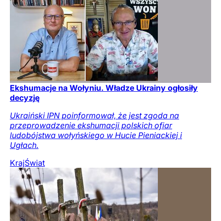
Ekshumacje na Wołyniu. Władze Ukrainy ogłosiły
decyzję
Ukraiński IPN poinformował, że jest zgoda na
przeprowadzenie ekshumacji polskich ofiar
ludobójstwa wołyńskiego w Hucie Pieniackiej i
Ugłach.
Kraj
Świat