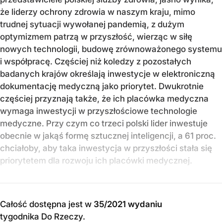
że liderzy ochrony zdrowia w naszym kraju, mimo
trudnej sytuacji wywołanej pandemią, z dużym
optymizmem patrzą w przyszłość, wierząc w siłę
nowych technologii, budowę zrównoważonego systemu
i współpracę. Częściej niż koledzy z pozostałych
badanych krajów określają inwestycje w elektroniczną
dokumentację medyczną jako priorytet. Dwukrotnie
częściej przyznają także, że ich placówka medyczna
wymaga inwestycji w przyszłościowe technologie
medyczne. Przy czym co trzeci polski lider inwestuje
obecnie w jakąś formę sztucznej inteligencji, a 61 proc.
chciałoby, aby taka inwestycja w przyszłości stała się
priorytetem dla rozwoju ich placówki medycznej.
Całość dostępna jest w
35/2021 wydaniu
tygodnika Do Rzeczy
.