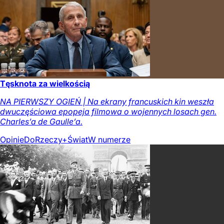
Tęsknota za wielkością
NA PIERWSZY OGIEŃ | Na ekrany francuskich kin weszła
dwuczęściowa epopeja filmowa o wojennych losach gen.
Charles’a de Gaulle’a.
Opinie
DoRzeczy+
Świat
W numerze