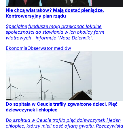
Nie chcą wiatraków? Mają dostać pieniądze.
Kontrowersyjny plan rządu
Specjalne fundusze mają przekonać lokalne
społeczności do stawiania w ich okolicy farm
wiatrowych – informuje "Nasz Dziennik".
Ekonomia
Obserwator mediów
Do szpitala w Ceucie trafiły zgwałcone dzieci. Pięć
dziewczynek i chłopiec
Do szpitala w Ceucie trafiło pięć dziewczynek i jeden
chłopiec, którzy mieli paść ofiarą gwałtu. Rzeczywista