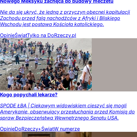
Nowego Meksyku zachęca do budowy meczetu
Nie da się ukryć, że jedną z przyczyn obecnej kapitulacji
Zachodu przed falą nachodźców z Afryki i Bliskiego
Wschodu jest postawa Kościoła katolickiego.
Opinie
Świat
Tylko na DoRzeczy.pl
Kogo popychali lekarze?
SPODE ŁBA | Ciekawym widowiskiem cieszyć się mogli
Amerykanie, obserwujący przesłuchania przed Komisją do
spraw Bezpieczeństwa Wewnętrznego Senatu USA.
Opinie
DoRzeczy+
Świat
W numerze