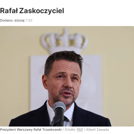
Rafał Zaskoczyciel
Dodano:
dzisiaj
7:30
Prezydent Warszawy Rafał Trzaskowski
/ Źródło:
PAP
/
Albert Zawada