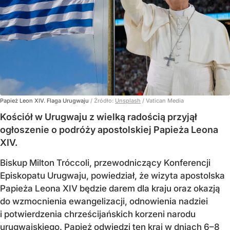
Papież Leon XIV. Flaga Urugwaju
/ Źródło:
Unsplash
/
Vatican Media
Kościół w Urugwaju z wielką radością przyjął
ogłoszenie o podróży apostolskiej Papieża Leona
XIV.
Biskup Milton Tróccoli, przewodniczący Konferencji
Episkopatu Urugwaju, powiedział, że wizyta apostolska
Papieża Leona XIV będzie darem dla kraju oraz okazją
do wzmocnienia ewangelizacji, odnowienia nadziei
i potwierdzenia chrześcijańskich korzeni narodu
urugwajskiego. Papież odwiedzi ten kraj w dniach 6–8