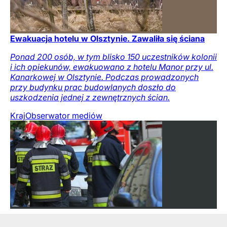
Ewakuacja hotelu w Olsztynie. Zawaliła się ściana
Ponad 200 osób, w tym blisko 150 uczestników kolonii
i ich opiekunów, ewakuowano z hotelu Manor przy ul.
Kanarkowej w Olsztynie. Podczas prowadzonych
przy budynku prac budowlanych doszło do
uszkodzenia jednej z zewnętrznych ścian.
Kraj
Obserwator mediów