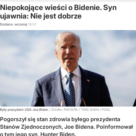
Niepokojące wieści o Bidenie. Syn
ujawnia: Nie jest dobrze
Dodano:
wczoraj
19:37
Były prezydent USA Joe Biden
/ Źródło:
PAP/EPA
/
TING SHEN / POOL
Pogorszył się stan zdrowia byłego prezydenta
Stanów Zjednoczonych, Joe Bidena. Poinformował
o tym jego syn, Hunter Biden.