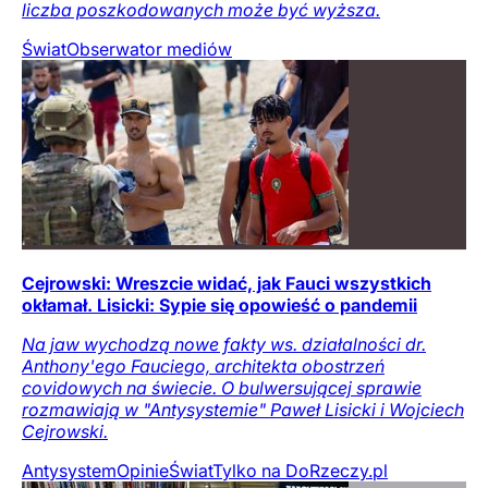
liczba poszkodowanych może być wyższa.
Świat
Obserwator mediów
Cejrowski: Wreszcie widać, jak Fauci wszystkich
okłamał. Lisicki: Sypie się opowieść o pandemii
Na jaw wychodzą nowe fakty ws. działalności dr.
Anthony'ego Fauciego, architekta obostrzeń
covidowych na świecie. O bulwersującej sprawie
rozmawiają w "Antysystemie" Paweł Lisicki i Wojciech
Cejrowski.
Antysystem
Opinie
Świat
Tylko na DoRzeczy.pl