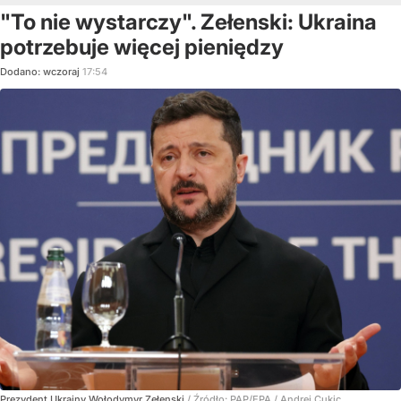
"To nie wystarczy". Zełenski: Ukraina
potrzebuje więcej pieniędzy
Dodano:
wczoraj
17:54
Prezydent Ukrainy Wołodymyr Zełenski
/ Źródło:
PAP/EPA
/
Andrej Cukic