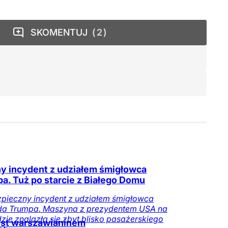
SKOMENTUJ
2
y incydent z udziałem śmigłowca
a. Tuż po starcie z Białego Domu
pieczny incydent z udziałem śmigłowca
da Trumpa. Maszyna z prezydentem USA na
zie znalazła się zbyt blisko pasażerskiego
est warszawianinem