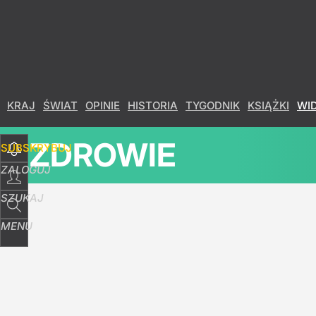
Udostępnij
2
Skomentuj
KRAJ
ŚWIAT
OPINIE
HISTORIA
TYGODNIK
KSIĄŻKI
WI
ZDROWIE
SUBSKRYBUJ
ZALOGUJ
SZUKAJ
MENU