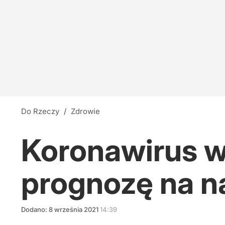
Do Rzeczy
/
Zdrowie
Koronawirus w
prognozę na n
Dodano:
8
września
2021
14:39