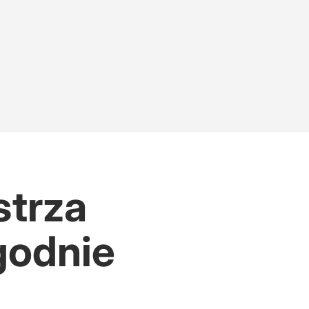
strza
godnie