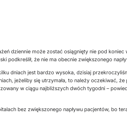
żeń dziennie może zostać osiągnięty nie pod koniec w
lski podkreślił, że nie ma obecnie zwiększonego napły
lku dniach jest bardzo wysoka, dzisiaj przekroczyliśm
niach, jeżeliby się utrzymała, to należy oczekiwać, że
lizowany w ciągu najbliższych dwóch tygodni – powied
pitalach bez zwiększonego napływu pacjentów, bo t