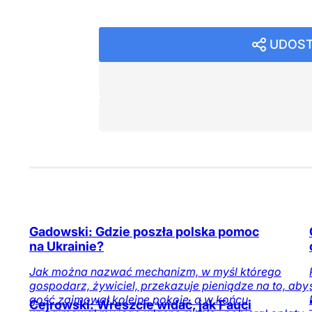
UDOST
Gadowski: Gdzie poszła polska pomoc
na Ukrainie?
Jak można nazwać mechanizm, w myśl którego
gospodarz, żywiciel, przekazuje pieniądze na to, aby
gość zajmował kolejne pokoje, a w końcu
Cejrowski: Wreszcie widać, jak Fauci