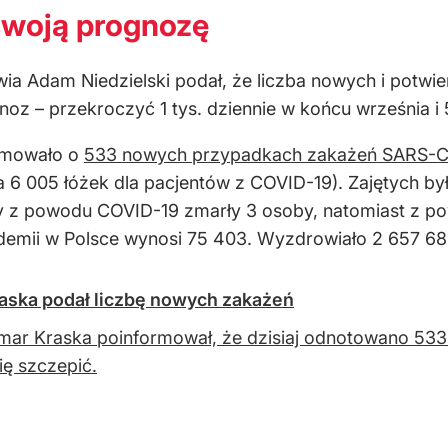
 swoją prognozę
wia Adam Niedzielski podał, że liczba nowych i pot
z – przekroczyć 1 tys. dziennie w końcu września i 5
ormowało o
533 nowych przypadkach zakażeń SARS-
a 6 005 łóżek dla pacjentów z COVID-19). Zajętych by
oby z powodu COVID-19 zmarły 3 osoby, natomiast z p
pidemii w Polsce wynosi 75 403. Wyzdrowiało 2 657 6
raska podał liczbę nowych zakażeń
ar Kraska poinformował, że dzisiaj odnotowano 533 
ię szczepić.