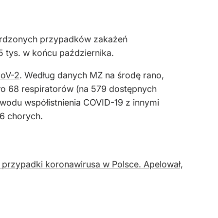
wierdzonych przypadków zakażeń
 tys. w końcu października.
CoV-2
. Według danych MZ na środę rano,
ło 68 respiratorów (na 579 dostępnych
owodu współistnienia COVID-19 z innymi
86 chorych.
przypadki koronawirusa w Polsce. Apelował,