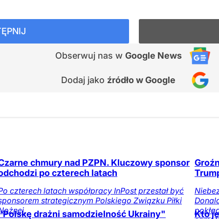
ĘPNIJ
Obserwuj nas
w
Google News
Dodaj jako
źródło w Google
Czarne chmury nad PZPN. Kluczowy sponsor
Groźn
odchodzi po czterech latach
Trump
Po czterech latach współpracy InPost przestał być
Niebez
sponsorem strategicznym Polskiego Związku Piłki
Donal
Nożnej.
pokład
"Polskę drażni samodzielność Ukrainy"
Kto j