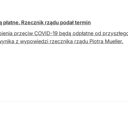
 płatne. Rzecznik rządu podał termin
ienia przeciw COVID-19 będą odpłatne od przyszłego 
wynika z wypowiedzi rzecznika rządu Piotra Mueller.