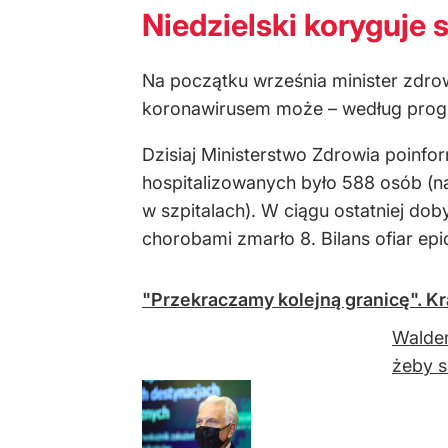
Niedzielski koryguje
Na początku września minister zdro
koronawirusem może – według progno
Dzisiaj Ministerstwo Zdrowia poinf
hospitalizowanych było 588 osób (n
w szpitalach). W ciągu ostatniej d
chorobami zmarło 8. Bilans ofiar e
"Przekraczamy kolejną granicę". K
Waldem
żeby s