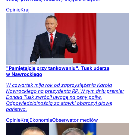
Opinie
Kraj
"Pamiętajcie przy tankowaniu". Tusk uderza
w Nawrockiego
W czwartek mija rok od zaprzysiężenia Karola
Nawrockiego na prezydenta RP. W tym dniu premier
Donald Tusk zwrócił uwagę na ceny paliw.
Odpowiedzialnością za stawki obarczył głowę
państwa.
Opinie
Kraj
Ekonomia
Obserwator mediów