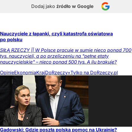
Dodaj jako
źródło w Google
Nauczyciele z łapanki, czyli katastrofa oświatowa
po polsku
SIŁĄ RZECZY || W Polsce pracuje w sumie nieco ponad 700
tys. nauczycieli, a po przeliczeniu na "pełne etaty
nauczycielskie" – nieco ponad 500 tys. A ilu brakuje?
Opinie
Ekonomia
Kraj
DoRzeczy+
Tylko na DoRzeczy.pl
Gadowski: Gdzie poszła polska pomoc na Ukrainie?