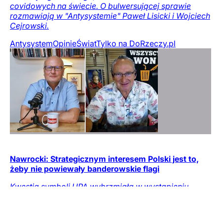
covidowych na świecie. O bulwersującej sprawie
rozmawiają w "Antysystemie" Paweł Lisicki i Wojciech
Cejrowski.
Antysystem
Opinie
Świat
Tylko na DoRzeczy.pl
Nawrocki: Strategicznym interesem Polski jest to,
żeby nie powiewały banderowskie flagi
Kwestia symboli UPA wybrzmiała w wystąpieniu
Karola Nawrockiego podczas uroczystości
zorganizowanej przed Pałacem Prezydenckim z
okazji pierwszej rocznicy objęcia urzędu.