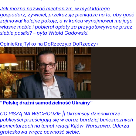
Jak można nazwać mechanizm, w myśl którego
gospodarz, żywiciel, przekazuje pieniądze na to, aby gość
zajmował kolejne pokoje, a w końcu wynajmował mu jego
własne meble i pobierał opłaty za przygotowywane przez
siebie posiłki? – pyta Witold Gadowski.
Opinie
Kraj
Tylko na DoRzeczy.pl
DoRzeczy+
"Polskę drażni samodzielność Ukrainy"
CO PISZĄ NA WSCHODZIE || Ukraińscy dziennikarze i
publicyści prześcigają się w coraz bardziej buńczucznych
komentarzach na temat relacji Kijów-Warszawa. Uderza
groteskowa wręcz pewność siebie.