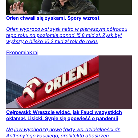
Orlen chwali się zyskami. Spory wzrost
Orlen wypracował zysk netto w pierwszym półroczu
tego roku na poziomie ponad 15,8 mld zł. Zysk był
wyższy o blisko 10,2 mld zł rok do roku.
Ekonomia
Kraj
Cejrowski: Wreszcie widać, jak Fauci wszystkich
okłamał. Lisicki: Sypie się opowieść o pandemii
Na jaw wychodzą nowe fakty ws. działalności dr.
Anthony'ego Fauciego, architekta obostrzeń