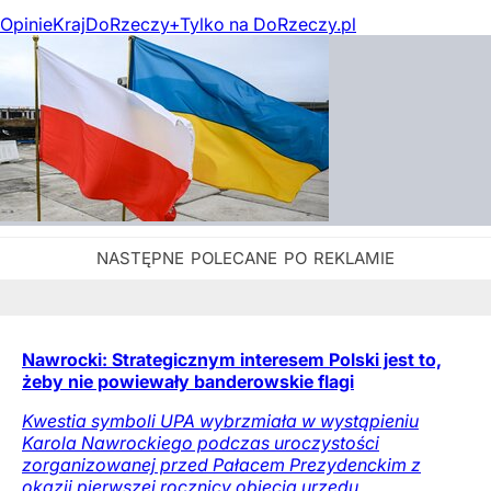
Opinie
Kraj
DoRzeczy+
Tylko na DoRzeczy.pl
Nawrocki: Strategicznym interesem Polski jest to,
żeby nie powiewały banderowskie flagi
Kwestia symboli UPA wybrzmiała w wystąpieniu
Karola Nawrockiego podczas uroczystości
zorganizowanej przed Pałacem Prezydenckim z
okazji pierwszej rocznicy objęcia urzędu.