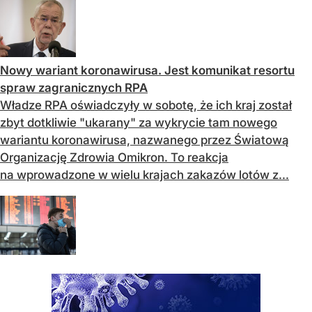
Nowy wariant koronawirusa. Jest komunikat resortu
spraw zagranicznych RPA
Władze RPA oświadczyły w sobotę, że ich kraj został
zbyt dotkliwie "ukarany" za wykrycie tam nowego
wariantu koronawirusa, nazwanego przez Światową
Organizację Zdrowia Omikron. To reakcja
na wprowadzone w wielu krajach zakazów lotów z...