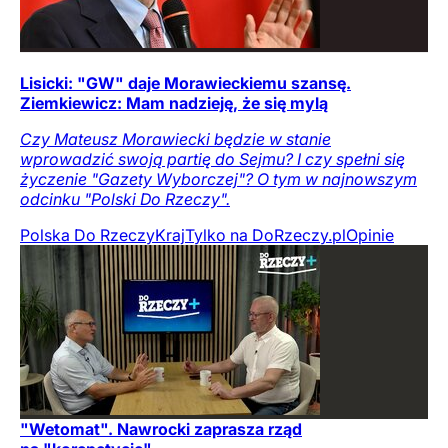
Lisicki: "GW" daje Morawieckiemu szansę.
Ziemkiewicz: Mam nadzieję, że się mylą
Czy Mateusz Morawiecki będzie w stanie
wprowadzić swoją partię do Sejmu? I czy spełni się
życzenie "Gazety Wyborczej"? O tym w najnowszym
odcinku "Polski Do Rzeczy".
Polska Do Rzeczy
Kraj
Tylko na DoRzeczy.pl
Opinie
"Wetomat". Nawrocki zaprasza rząd