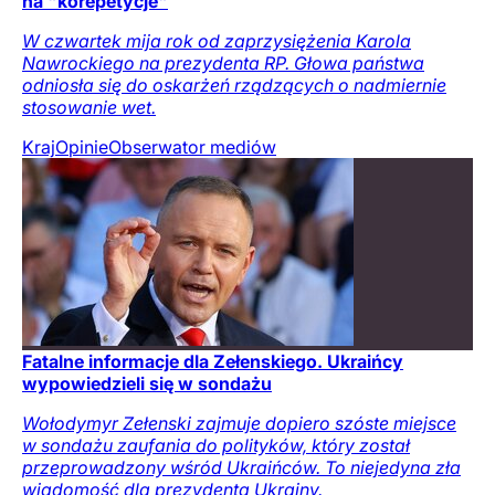
na "korepetycje"
W czwartek mija rok od zaprzysiężenia Karola
Nawrockiego na prezydenta RP. Głowa państwa
odniosła się do oskarżeń rządzących o nadmiernie
stosowanie wet.
Kraj
Opinie
Obserwator mediów
Fatalne informacje dla Zełenskiego. Ukraińcy
wypowiedzieli się w sondażu
Wołodymyr Zełenski zajmuje dopiero szóste miejsce
w sondażu zaufania do polityków, który został
przeprowadzony wśród Ukraińców. To niejedyna zła
wiadomość dla prezydenta Ukrainy.