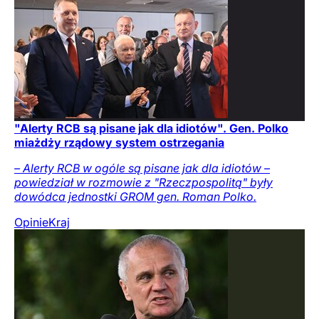
"Alerty RCB są pisane jak dla idiotów". Gen. Polko
miażdży rządowy system ostrzegania
– Alerty RCB w ogóle są pisane jak dla idiotów –
powiedział w rozmowie z "Rzeczpospolitą" były
dowódca jednostki GROM gen. Roman Polko.
Opinie
Kraj