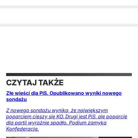
CZYTAJ TAKŻE
Złe wieści dla PiS. Opublikowano wyniki nowego
sondażu
Z nowego sondażu wynika, że największym
poparciem cieszy się KO. Drugi jest PiS, ale poparcie
dla partii wyraźnie spadło. Podium zamyka
Konfederacja.