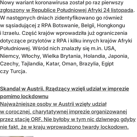
Nowy wariant koronawirusa został po raz pierwszy
zgłoszony w Republice Południowej Afryki 24 listopada
.
W następnych dniach zidentyfikowano go również
w sąsiadującej z RPA Botswanie, Belgii, Hongkongu
i Izraelu. Część krajów wprowadziła już ograniczenia
dotyczące przylotów z RPA i kilku innych krajów Afryki
Południowej. Wśród nich znalazły się m.in. USA,
Niemcy, Włochy, Wielka Brytania, Holandia, Japonia,
Czechy, Tajlandia, Katar, Oman, Brazylia, Egipt
czy Turcja.
Skandal w Austrii. Rządzący wzięli udział w imprezie
pomimo lockdownu
Najważniejsze osoby w Austrii wzięły udział
w corocznej, charytatywnej imprezie organizowanej
przez stację ORF. Nie byłoby w tym nic dziwnego gdyby
nie fakt, że w kraju wprowadzono twardy lockodown.