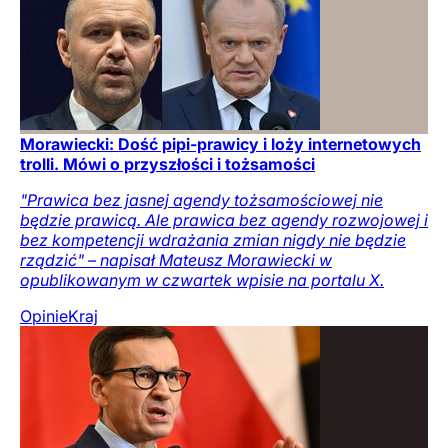
Morawiecki: Dość pipi-prawicy i loży internetowych
trolli. Mówi o przyszłości i tożsamości
"Prawica bez jasnej agendy tożsamościowej nie
będzie prawicą. Ale prawica bez agendy rozwojowej i
bez kompetencji wdrażania zmian nigdy nie będzie
rządzić" – napisał Mateusz Morawiecki w
opublikowanym w czwartek wpisie na portalu X.
Opinie
Kraj