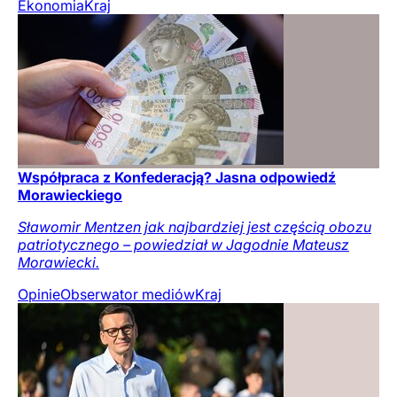
Ekonomia
Kraj
Współpraca z Konfederacją? Jasna odpowiedź
Morawieckiego
Sławomir Mentzen jak najbardziej jest częścią obozu
patriotycznego – powiedział w Jagodnie Mateusz
Morawiecki.
Opinie
Obserwator mediów
Kraj