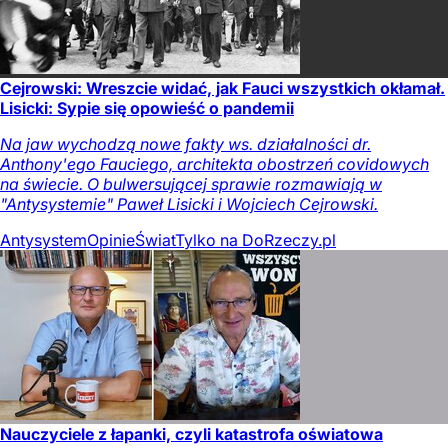
Cejrowski: Wreszcie widać, jak Fauci wszystkich okłamał.
Lisicki: Sypie się opowieść o pandemii
Na jaw wychodzą nowe fakty ws. działalności dr.
Anthony'ego Fauciego, architekta obostrzeń covidowych
na świecie. O bulwersującej sprawie rozmawiają w
"Antysystemie" Paweł Lisicki i Wojciech Cejrowski.
Antysystem
Opinie
Świat
Tylko na DoRzeczy.pl
Nauczyciele z łapanki, czyli katastrofa oświatowa