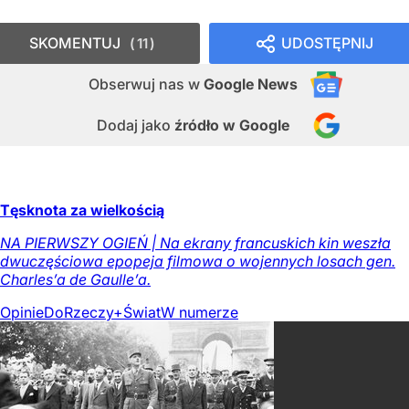
SKOMENTUJ
UDOSTĘPNIJ
11
Obserwuj nas
w
Google News
Dodaj jako
źródło w Google
Tęsknota za wielkością
NA PIERWSZY OGIEŃ | Na ekrany francuskich kin weszła
dwuczęściowa epopeja filmowa o wojennych losach gen.
Charles’a de Gaulle’a.
Opinie
DoRzeczy+
Świat
W numerze