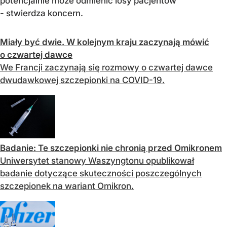
potencjalnie może odmienić losy pacjentów”
- stwierdza koncern.
Miały być dwie. W kolejnym kraju zaczynają mówić
o czwartej dawce
We Francji zaczynają się rozmowy o czwartej dawce
dwudawkowej szczepionki na COVID-19.
Badanie: Te szczepionki nie chronią przed Omikronem
Uniwersytet stanowy Waszyngtonu opublikował
badanie dotyczące skuteczności poszczególnych
szczepionek na wariant Omikron.