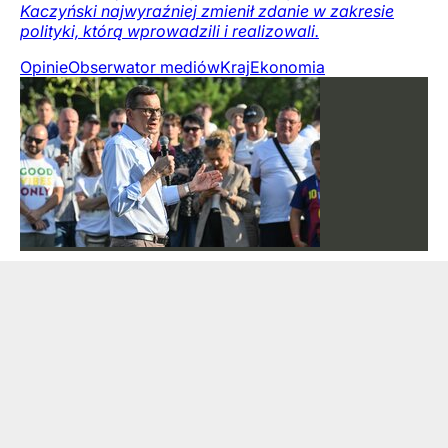
Kaczyński najwyraźniej zmienił zdanie w zakresie
polityki, którą wprowadzili i realizowali.
Opinie
Obserwator mediów
Kraj
Ekonomia