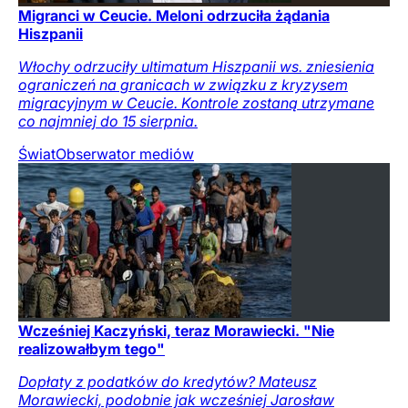
Migranci w Ceucie. Meloni odrzuciła żądania
Hiszpanii
Włochy odrzuciły ultimatum Hiszpanii ws. zniesienia
ograniczeń na granicach w związku z kryzysem
migracyjnym w Ceucie. Kontrole zostaną utrzymane
co najmniej do 15 sierpnia.
Świat
Obserwator mediów
Wcześniej Kaczyński, teraz Morawiecki. "Nie
realizowałbym tego"
Dopłaty z podatków do kredytów? Mateusz
Morawiecki, podobnie jak wcześniej Jarosław