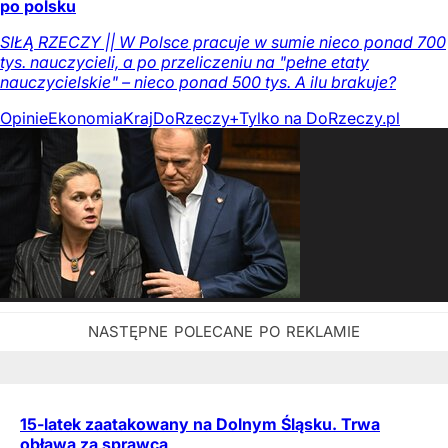
po polsku
SIŁĄ RZECZY || W Polsce pracuje w sumie nieco ponad 700
tys. nauczycieli, a po przeliczeniu na "pełne etaty
nauczycielskie" – nieco ponad 500 tys. A ilu brakuje?
Opinie
Ekonomia
Kraj
DoRzeczy+
Tylko na DoRzeczy.pl
15-latek zaatakowany na Dolnym Śląsku. Trwa
obława za sprawcą