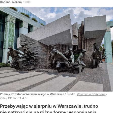
Dodano:
wczoraj
19:00
Pomnik Powstania Warszawskiego w Warszawie
/ Źródło:
Wikimedia Commons
/
Zala / CC BY-SA 4.0
Przebywając w sierpniu w Warszawie, trudno
nie natknąć się na różne formy wspominania