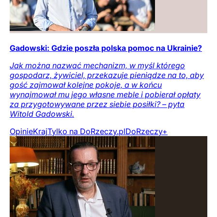
Gadowski: Gdzie poszła polska pomoc na Ukrainie?
Jak można nazwać mechanizm, w myśl którego
gospodarz, żywiciel, przekazuje pieniądze na to, aby
gość zajmował kolejne pokoje, a w końcu
wynajmował mu jego własne meble i pobierał opłaty
za przygotowywane przez siebie posiłki? – pyta
Witold Gadowski.
Opinie
Kraj
Tylko na DoRzeczy.pl
DoRzeczy+