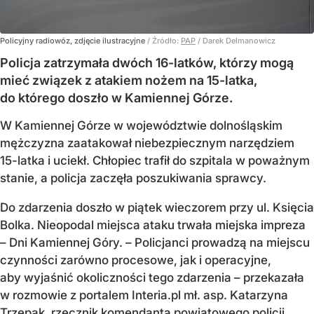
Policyjny radiowóz, zdjęcie ilustracyjne
/ Źródło:
PAP
/
Darek Delmanowicz
Policja zatrzymała dwóch 16-latków, którzy mogą
mieć związek z atakiem nożem na 15-latka,
do którego doszło w Kamiennej Górze.
W Kamiennej Górze w województwie dolnośląskim
mężczyzna zaatakował niebezpiecznym narzędziem
15-latka i uciekł. Chłopiec trafił do szpitala w poważnym
stanie, a policja zaczęła poszukiwania sprawcy.
Do zdarzenia doszło w piątek wieczorem przy ul. Księcia
Bolka. Nieopodal miejsca ataku trwała miejska impreza
– Dni Kamiennej Góry. – Policjanci prowadzą na miejscu
czynności zarówno procesowe, jak i operacyjne,
aby wyjaśnić okoliczności tego zdarzenia – przekazała
w rozmowie z portalem Interia.pl mł. asp. Katarzyna
Trzepak, rzecznik komendanta powiatowego policji