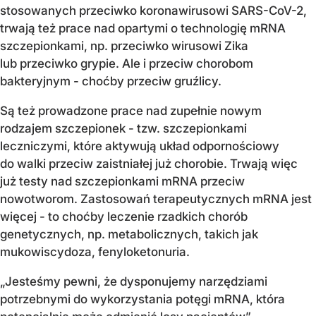
stosowanych przeciwko koronawirusowi SARS-CoV-2,
trwają też prace nad opartymi o technologię mRNA
szczepionkami, np. przeciwko wirusowi Zika
lub przeciwko grypie. Ale i przeciw chorobom
bakteryjnym - choćby przeciw gruźlicy.
Są też prowadzone prace nad zupełnie nowym
rodzajem szczepionek - tzw. szczepionkami
leczniczymi, które aktywują układ odpornościowy
do walki przeciw zaistniałej już chorobie. Trwają więc
już testy nad szczepionkami mRNA przeciw
nowotworom. Zastosowań terapeutycznych mRNA jest
więcej - to choćby leczenie rzadkich chorób
genetycznych, np. metabolicznych, takich jak
mukowiscydoza, fenyloketonuria.
„Jesteśmy pewni, że dysponujemy narzędziami
potrzebnymi do wykorzystania potęgi mRNA, która