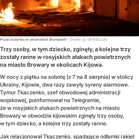
Pożar budynku w ukraińskich Browarach
/ Źródło:
X
/
@SESU_UA
Trzy osoby, w tym dziecko, zginęły, a kolejne trzy
zostały ranne w rosyjskich atakach powietrznych
na miasto Browary w okolicach Kijowa.
W nocy z piątku na sobotę (z 7 na 8 sierpnia) w stolicy
Ukrainy, Kijowie, dwa razy zawyły syreny alarmowe.
Tymur Tkaczenko, szef obwodowej administracji
wojskowej, poinformował na Telegramie,
że w rosyjskich atakach powietrznych na miasto
Browary w obwodzie kijowskim zginęły trzy osoby,
w tym dziecko, a kolejne trzy zostały ranne.
Jak relacjonował Tkaczenko, spadające odłamki rakiet