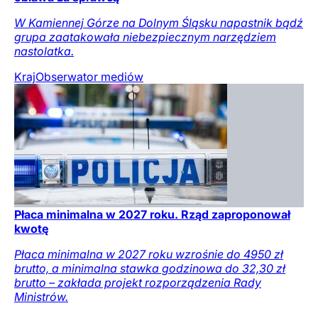
W Kamiennej Górze na Dolnym Śląsku napastnik bądź
grupa zaatakowała niebezpiecznym narzędziem
nastolatka.
Kraj
Obserwator mediów
Płaca minimalna w 2027 roku. Rząd zaproponował
kwotę
Płaca minimalna w 2027 roku wzrośnie do 4950 zł
brutto, a minimalna stawka godzinowa do 32,30 zł
brutto – zakłada projekt rozporządzenia Rady
Ministrów.