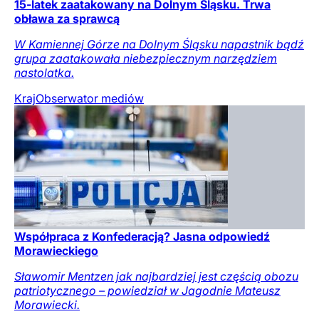
15-latek zaatakowany na Dolnym Śląsku. Trwa
obława za sprawcą
W Kamiennej Górze na Dolnym Śląsku napastnik bądź
grupa zaatakowała niebezpiecznym narzędziem
nastolatka.
Kraj
Obserwator mediów
Współpraca z Konfederacją? Jasna odpowiedź
Morawieckiego
Sławomir Mentzen jak najbardziej jest częścią obozu
patriotycznego – powiedział w Jagodnie Mateusz
Morawiecki.