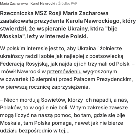
Maria Zacharowa i Karol Nawrocki
/ Źródło:
PAP
Rzeczniczka MSZ Rosji Maria Zacharowa
zaatakowała prezydenta Karola Nawrockiego, który
stwierdził, że wspieranie Ukrainy, która "bije
Moskala", leży w interesie Polski.
W polskim interesie jest to, aby Ukraina i żołnierze
ukraińscy radzili sobie jak najlepiej z postsowiecką
Federacją Rosyjską, jak najdalej ich trzymali od Polski –
mówił Nawrocki w
przemówieniu
wygłoszonym
w czwartek (6 sierpnia) przed Pałacem Prezydenckim,
w pierwszą rocznicę zaprzysiężenia.
– Niech mordują Sowietów, którzy ich napadli, a nas,
Polaków, to w ogóle nie boli. W tym zakresie zawsze
mogą liczyć na naszą pomoc, bo tam, gdzie się bije
Moskala, tam Polska pomaga, nawet jak nie bierze
udziału bezpośrednio w tej...