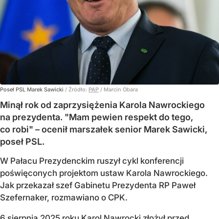
Poseł PSL Marek Sawicki
/ Źródło:
PAP
/
Marcin Obara
Minął rok od zaprzysiężenia Karola Nawrockiego
na prezydenta. "Mam pewien respekt do tego,
co robi" – ocenił marszałek senior Marek Sawicki,
poseł PSL.
W Pałacu Prezydenckim ruszył cykl konferencji
poświęconych projektom ustaw Karola Nawrockiego.
Jak przekazał szef Gabinetu Prezydenta RP Paweł
Szefernaker, rozmawiano o CPK.
6 sierpnia 2025 roku Karol Nawrocki złożył przed