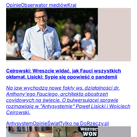
Opinie
Obserwator mediów
Kraj
Cejrowski: Wreszcie widać, jak Fauci wszystkich
okłamał. Lisicki: Sypie się opowieść o pandemii
Na jaw wychodzą nowe fakty ws. działalności dr.
Anthony'ego Fauciego, architekta obostrzeń
covidowych na świecie. O bulwersującej sprawie
rozmawiają w "Antysystemie" Paweł Lisicki i Wojciech
Cejrowski.
Antysystem
Opinie
Świat
Tylko na DoRzeczy.pl