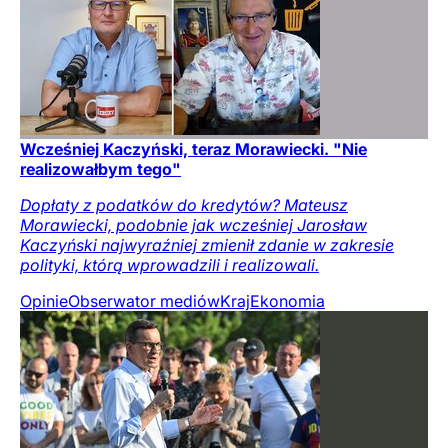
Wcześniej Kaczyński, teraz Morawiecki. "Nie
realizowałbym tego"
Dopłaty z podatków do kredytów? Mateusz
Morawiecki, podobnie jak wcześniej Jarosław
Kaczyński najwyraźniej zmienił zdanie w zakresie
polityki, którą wprowadzili i realizowali.
Opinie
Obserwator mediów
Kraj
Ekonomia