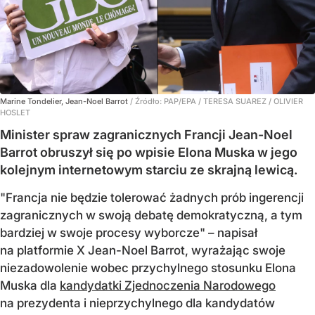
Marine Tondelier, Jean-Noel Barrot
/ Źródło:
PAP/EPA
/
TERESA SUAREZ / OLIVIER
HOSLET
Minister spraw zagranicznych Francji Jean-Noel
Barrot obruszył się po wpisie Elona Muska w jego
kolejnym internetowym starciu ze skrajną lewicą.
"Francja nie będzie tolerować żadnych prób ingerencji
zagranicznych w swoją debatę demokratyczną, a tym
bardziej w swoje procesy wyborcze" – napisał
na platformie X Jean-Noel Barrot, wyrażając swoje
niezadowolenie wobec przychylnego stosunku Elona
Muska dla
kandydatki Zjednoczenia Narodowego
na prezydenta i nieprzychylnego dla kandydatów