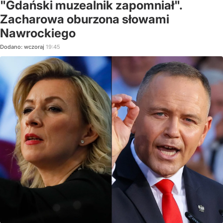
"Gdański muzealnik zapomniał".
Zacharowa oburzona słowami
Nawrockiego
Dodano:
wczoraj
19:45