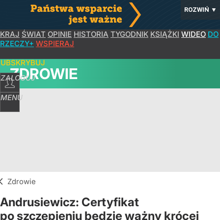
ROZWIŃ
▼
KRAJ
ŚWIAT
OPINIE
HISTORIA
TYGODNIK
KSIĄŻKI
WIDEO
DO
RZECZY+
WSPIERAJ
SUBSKRYBUJ
ZDROWIE
ZALOGUJ
MENU
Zdrowie
Andrusiewicz: Certyfikat
po szczepieniu będzie ważny krócej