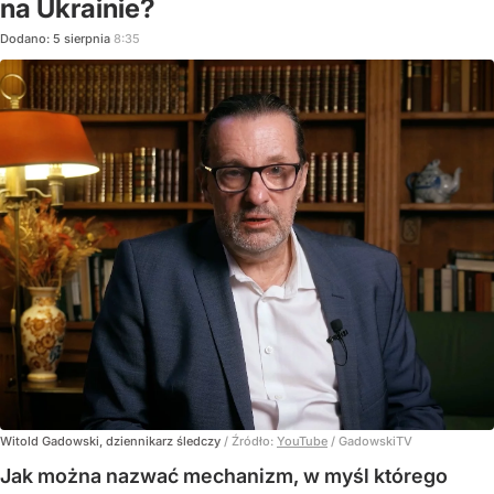
na Ukrainie?
Dodano:
5
sierpnia
8:35
Witold Gadowski, dziennikarz śledczy
/ Źródło:
YouTube
/
GadowskiTV
Jak można nazwać mechanizm, w myśl którego