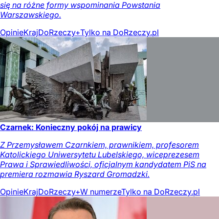
się na różne formy wspominania Powstania
Warszawskiego.
Opinie
Kraj
DoRzeczy+
Tylko na DoRzeczy.pl
Czarnek: Konieczny pokój na prawicy
Z Przemysławem Czarnkiem, prawnikiem, profesorem
Katolickiego Uniwersytetu Lubelskiego, wiceprezesem
Prawa i Sprawiedliwości, oficjalnym kandydatem PiS na
premiera rozmawia Ryszard Gromadzki.
Opinie
Kraj
DoRzeczy+
W numerze
Tylko na DoRzeczy.pl