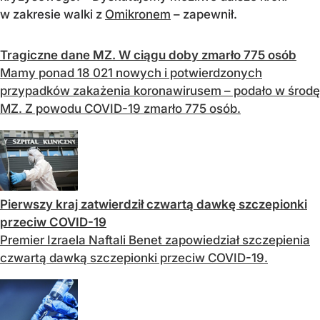
w zakresie walki z
Omikronem
– zapewnił.
Tragiczne dane MZ. W ciągu doby zmarło 775 osób
Mamy ponad 18 021 nowych i potwierdzonych
przypadków zakażenia koronawirusem – podało w środę
MZ. Z powodu COVID-19 zmarło 775 osób.
Pierwszy kraj zatwierdził czwartą dawkę szczepionki
przeciw COVID-19
Premier Izraela Naftali Benet zapowiedział szczepienia
czwartą dawką szczepionki przeciw COVID-19.