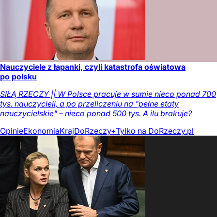
Nauczyciele z łapanki, czyli katastrofa oświatowa
po polsku
SIŁĄ RZECZY || W Polsce pracuje w sumie nieco ponad 700
tys. nauczycieli, a po przeliczeniu na "pełne etaty
nauczycielskie" – nieco ponad 500 tys. A ilu brakuje?
Opinie
Ekonomia
Kraj
DoRzeczy+
Tylko na DoRzeczy.pl