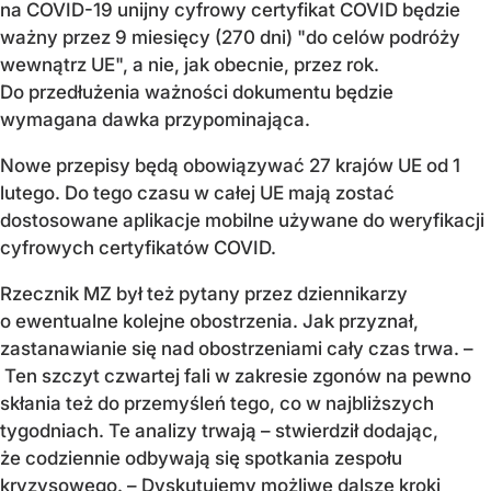
na COVID-19 unijny cyfrowy certyfikat COVID będzie
ważny przez 9 miesięcy (270 dni) "do celów podróży
wewnątrz UE", a nie, jak obecnie, przez rok.
Do przedłużenia ważności dokumentu będzie
wymagana dawka przypominająca.
Nowe przepisy będą obowiązywać 27 krajów UE od 1
lutego. Do tego czasu w całej UE mają zostać
dostosowane aplikacje mobilne używane do weryfikacji
cyfrowych certyfikatów COVID.
Rzecznik MZ był też pytany przez dziennikarzy
o ewentualne kolejne obostrzenia. Jak przyznał,
zastanawianie się nad obostrzeniami cały czas trwa. –
Ten szczyt czwartej fali w zakresie zgonów na pewno
skłania też do przemyśleń tego, co w najbliższych
tygodniach. Te analizy trwają – stwierdził dodając,
że codziennie odbywają się spotkania zespołu
kryzysowego. – Dyskutujemy możliwe dalsze kroki