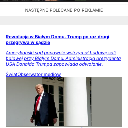
Rewolucja w Białym Domu. Trump po raz drugi
przegrywa w sądzie
Amerykański sąd ponownie wstrzymał budowę sali
balowej przy Białym Domu. Administracja prezydenta
USA Donalda Trumpa zapowiada odwołanie.
Świat
Obserwator mediów