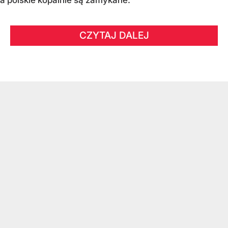
a polskie kopalnie są zamykane.
CZYTAJ DALEJ