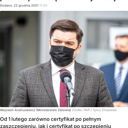
Dodano:
22
grudnia
2021
11:20
Wojciech Andrusiewicz (Ministerstwo Zdrowia)
Źródło:
PAP
/
Tytus Żmijewski
Od 1 lutego zarówno certyfikat po pełnym
zaszczepieniu, jak i certyfikat po szczepieniu