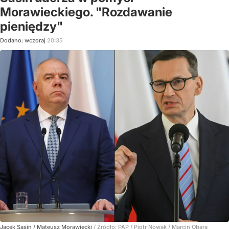
Morawieckiego. "Rozdawanie
pieniędzy"
Dodano:
wczoraj
20:35
Jacek Sasin / Mateusz Morawiecki
/ Źródło:
PAP
/
Piotr Nowak / Marcin Obara