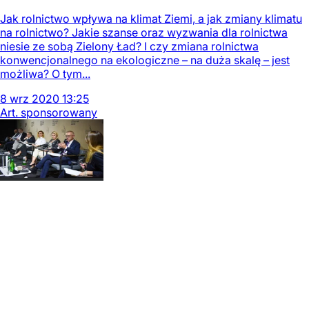
Jak rolnictwo wpływa na klimat Ziemi, a jak zmiany klimatu
na rolnictwo? Jakie szanse oraz wyzwania dla rolnictwa
niesie ze sobą Zielony Ład? I czy zmiana rolnictwa
konwencjonalnego na ekologiczne – na duża skalę – jest
możliwa? O tym...
8
wrz
2020
13:25
Art. sponsorowany