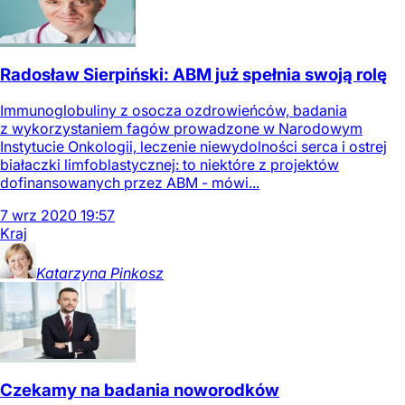
Radosław Sierpiński: ABM już spełnia swoją rolę
Immunoglobuliny z osocza ozdrowieńców, badania
z wykorzystaniem fagów prowadzone w Narodowym
Instytucie Onkologii, leczenie niewydolności serca i ostrej
białaczki limfoblastycznej: to niektóre z projektów
dofinansowanych przez ABM - mówi...
7
wrz
2020
19:57
Kraj
Katarzyna
Pinkosz
Czekamy na badania noworodków