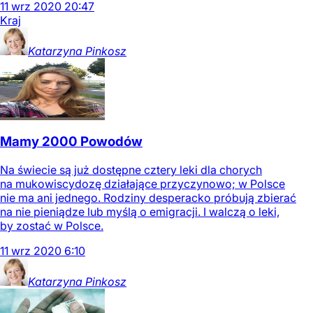
11
wrz
2020
20:47
Kraj
Katarzyna
Pinkosz
Mamy 2000 Powodów
Na świecie są już dostępne cztery leki dla chorych
na mukowiscydozę działające przyczynowo; w Polsce
nie ma ani jednego. Rodziny desperacko próbują zbierać
na nie pieniądze lub myślą o emigracji. I walczą o leki,
by zostać w Polsce.
11
wrz
2020
6:10
Katarzyna
Pinkosz