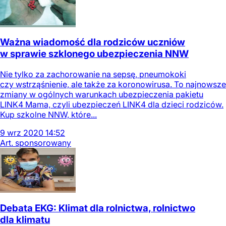
Ważna wiadomość dla rodziców uczniów
w sprawie szklonego ubezpieczenia NNW
Nie tylko za zachorowanie na sepsę, pneumokoki
czy wstrząśnienie, ale także za koronowirusa. To najnowsze
zmiany w ogólnych warunkach ubezpieczenia pakietu
LINK4 Mama, czyli ubezpieczeń LINK4 dla dzieci rodziców.
Kup szkolne NNW, które...
9
wrz
2020
14:52
Art. sponsorowany
Debata EKG: Klimat dla rolnictwa, rolnictwo
dla klimatu