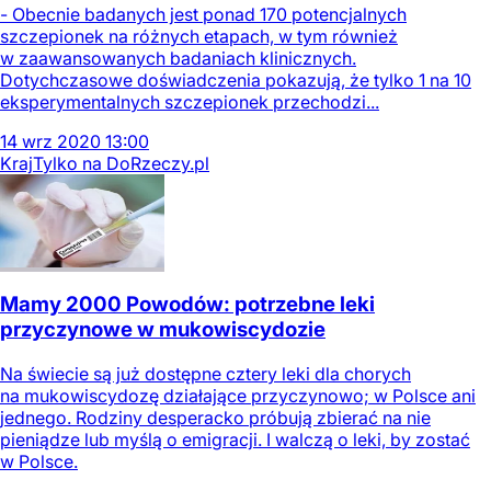
- Obecnie badanych jest ponad 170 potencjalnych
szczepionek na różnych etapach, w tym również
w zaawansowanych badaniach klinicznych.
Dotychczasowe doświadczenia pokazują, że tylko 1 na 10
eksperymentalnych szczepionek przechodzi...
14
wrz
2020
13:00
Kraj
Tylko na DoRzeczy.pl
Mamy 2000 Powodów: potrzebne leki
przyczynowe w mukowiscydozie
Na świecie są już dostępne cztery leki dla chorych
na mukowiscydozę działające przyczynowo; w Polsce ani
jednego. Rodziny desperacko próbują zbierać na nie
pieniądze lub myślą o emigracji. I walczą o leki, by zostać
w Polsce.