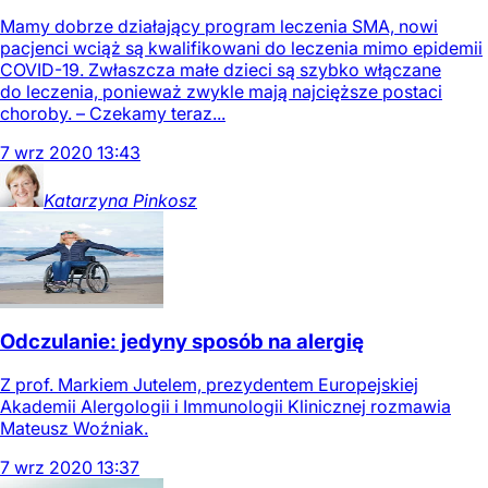
Mamy dobrze działający program leczenia SMA, nowi
pacjenci wciąż są kwalifikowani do leczenia mimo epidemii
COVID-19. Zwłaszcza małe dzieci są szybko włączane
do leczenia, ponieważ zwykle mają najcięższe postaci
choroby. – Czekamy teraz...
7
wrz
2020
13:43
Katarzyna
Pinkosz
Odczulanie: jedyny sposób na alergię
Z prof. Markiem Jutelem, prezydentem Europejskiej
Akademii Alergologii i Immunologii Klinicznej rozmawia
Mateusz Woźniak.
7
wrz
2020
13:37