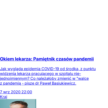
Okiem lekarza: Pamiętnik czasów pandemii
Jak wygląda epidemia COVID-19 od środka, z punktu
widzenia lekarza pracującego w szpitalu nie-
jednoimiennym? Co należałoby zmienić w "walce
z pandemią - pisze dr Paweł Basiukiewicz.
7
wrz
2020
22:00
Kraj