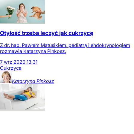
Otyłość trzeba leczyć jak cukrzycę
Z dr. hab. Pawłem Matusikiem, pediatrą i endokrynologiem
rozmawia Katarzyna Pinkosz.
7
wrz
2020
13:31
Cukrzyca
Katarzyna
Pinkosz