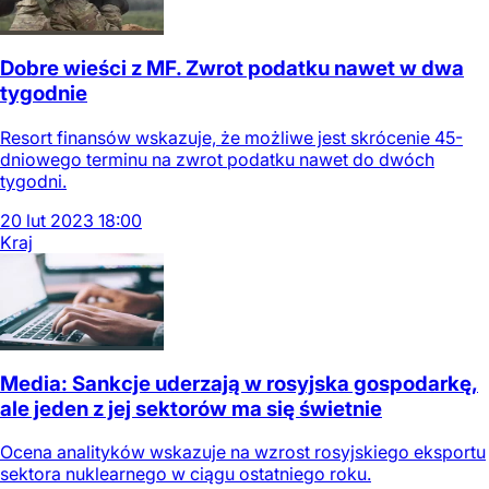
Dobre wieści z MF. Zwrot podatku nawet w dwa
tygodnie
Resort finansów wskazuje, że możliwe jest skrócenie 45-
dniowego terminu na zwrot podatku nawet do dwóch
tygodni.
20
lut
2023
18:00
Kraj
Media: Sankcje uderzają w rosyjska gospodarkę,
ale jeden z jej sektorów ma się świetnie
Ocena analityków wskazuje na wzrost rosyjskiego eksportu
sektora nuklearnego w ciągu ostatniego roku.