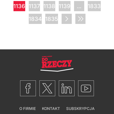
1136
1137
1138
1139
...
1833
1834
1835
O FIRMIE
KONTAKT
SUBSKRYPCJA