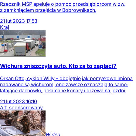
Rzecznik MŚP apeluje o pomoc przedsiębiorcom w zw.
z zamknięciem przejścia w Bobrownikach.
21
lut
2023
17:53
Kraj
Wichura zniszczyła auto. Kto za to zapłaci?
Orkan Otto, cyklon Willy – obojętnie jak pomysłowe imiona
nadawane są wichurom, one zawsze oznaczają to samo:
latające dachówki, połamane konary i drzewa na jezdni.
21
lut
2023
16:10
Art. sponsorowany
Wideo