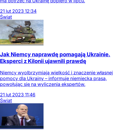
ma dotrzeć na Ukrainę dopiero w lipcu.
21
lut
2023
12:34
Świat
Jak Niemcy naprawdę pomagają Ukrainie.
Eksperci z Kilonii ujawnili prawdę
Niemcy wyolbrzymiają wielkość i znaczenie własnej
pomocy dla Ukrainy – informuje niemiecka prasa,
powołując się na wyliczenia ekspertów.
21
lut
2023
11:46
Świat