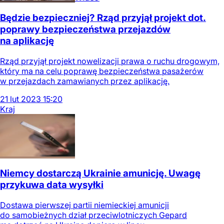
Będzie bezpieczniej? Rząd przyjął projekt dot.
poprawy bezpieczeństwa przejazdów
na aplikację
Rząd przyjął projekt nowelizacji prawa o ruchu drogowym,
który ma na celu poprawę bezpieczeństwa pasażerów
w przejazdach zamawianych przez aplikację.
21
lut
2023
15:20
Kraj
Niemcy dostarczą Ukrainie amunicję. Uwagę
przykuwa data wysyłki
Dostawa pierwszej partii niemieckiej amunicji
do samobieżnych dział przeciwlotniczych Gepard