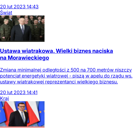
20
lut
2023
14:43
Świat
Ustawa wiatrakowa. Wielki biznes naciska
na Morawieckiego
Zmiana minimalnej odległości z 500 na 700 metrów niszczy
potencjał energetyki wiatrowej - piszą w apelu do rządu ws.
ustawy wiatrakowej reprezentanci wielkiego biznesu.
20
lut
2023
14:41
Kraj