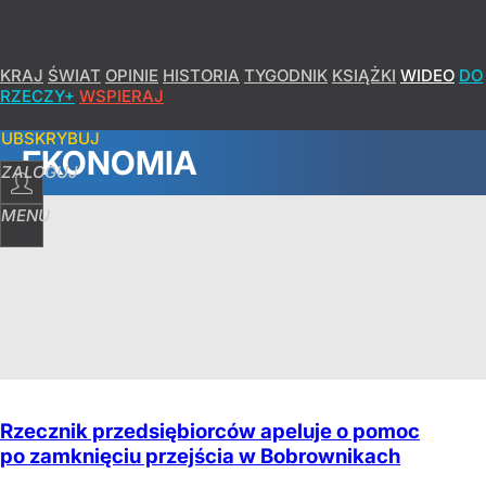
KRAJ
ŚWIAT
OPINIE
HISTORIA
TYGODNIK
KSIĄŻKI
WIDEO
DO
RZECZY+
WSPIERAJ
SUBSKRYBUJ
EKONOMIA
ZALOGUJ
MENU
Rzecznik przedsiębiorców apeluje o pomoc
po zamknięciu przejścia w Bobrownikach