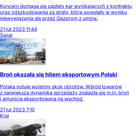
Koncern domaga się zapłaty kar wynikających z kontraktu
oraz odszkodowania za straty, które powstały w wyniku
niewywiązania się przez Gazprom z umów.
21
lut
2023
11:44
Świat
Broń okazała się hitem eksportowym Polski
Polska notuje wojenny skok obrotów. Wśród towarów
z największą dynamiką sprzedaży znalazła się m.in. broń
i amunicja eksportowana na wschód.
21
lut
2023
7:10
Kraj