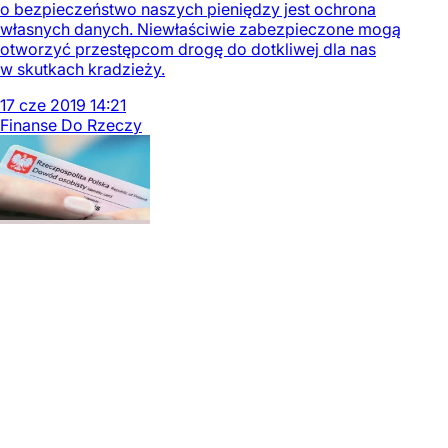
o bezpieczeństwo naszych pieniędzy jest ochrona
własnych danych. Niewłaściwie zabezpieczone mogą
otworzyć przestępcom drogę do dotkliwej dla nas
w skutkach kradzieży.
17
cze
2019
14:21
Finanse Do Rzeczy