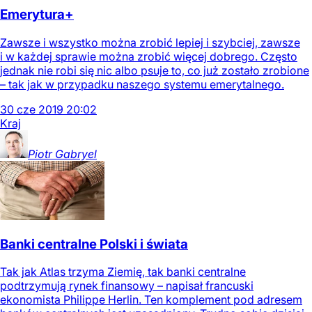
Emerytura+
Zawsze i wszystko można zrobić lepiej i szybciej, zawsze
i w każdej sprawie można zrobić więcej dobrego. Często
jednak nie robi się nic albo psuje to, co już zostało zrobione
– tak jak w przypadku naszego systemu emerytalnego.
30
cze
2019
20:02
Kraj
Piotr
Gabryel
Banki centralne Polski i świata
Tak jak Atlas trzyma Ziemię, tak banki centralne
podtrzymują rynek finansowy – napisał francuski
ekonomista Philippe Herlin. Ten komplement pod adresem