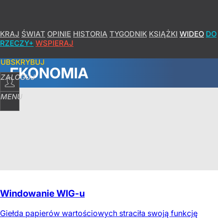
KRAJ
ŚWIAT
OPINIE
HISTORIA
TYGODNIK
KSIĄŻKI
WIDEO
DO
RZECZY+
WSPIERAJ
SUBSKRYBUJ
EKONOMIA
ZALOGUJ
MENU
Windowanie WIG-u
Giełda papierów wartościowych straciła swoją funkcję