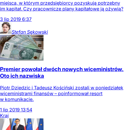
miejsca, w którym przedsiębiorcy pozyskują potrzebny
im kapitał. Czy pracownicze plany kapitałowe ją ożywią?
3
lip
2019
6:37
Stefan
Sękowski
Premier powołał dwóch nowych wiceministrów.
Oto ich nazwiska
Piotr Dziedzic i Tadeusz Kościński zostali w poniedziałek
wiceministrami finansów – poinformował resort
w komunikacie.
1
lip
2019
13:54
Kraj