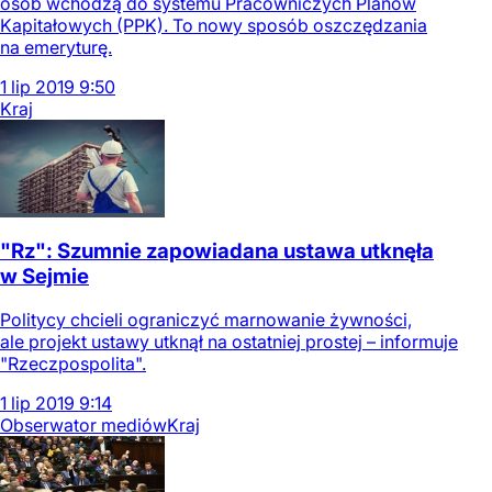
osób wchodzą do systemu Pracowniczych Planów
Kapitałowych (PPK). To nowy sposób oszczędzania
na emeryturę.
1
lip
2019
9:50
Kraj
"Rz": Szumnie zapowiadana ustawa utknęła
w Sejmie
Politycy chcieli ograniczyć marnowanie żywności,
ale projekt ustawy utknął na ostatniej prostej – informuje
"Rzeczpospolita".
1
lip
2019
9:14
Obserwator mediów
Kraj