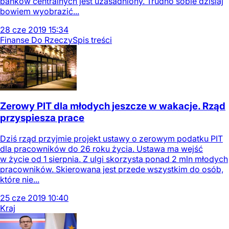
banków centralnych jest uzasadniony. Trudno sobie dzisiaj
bowiem wyobrazić...
28
cze
2019
15:34
Finanse Do Rzeczy
Spis treści
Zerowy PIT dla młodych jeszcze w wakacje. Rząd
przyspiesza prace
Dziś rząd przyjmie projekt ustawy o zerowym podatku PIT
dla pracowników do 26 roku życia. Ustawa ma wejść
w życie od 1 sierpnia. Z ulgi skorzysta ponad 2 mln młodych
pracowników. Skierowana jest przede wszystkim do osób,
które nie...
25
cze
2019
10:40
Kraj