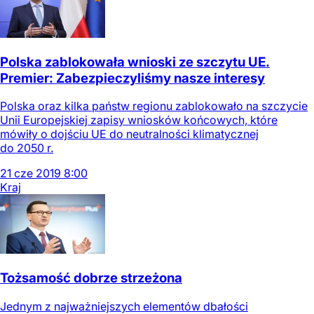
Polska zablokowała wnioski ze szczytu UE.
Premier: Zabezpieczyliśmy nasze interesy
Polska oraz kilka państw regionu zablokowało na szczycie
Unii Europejskiej zapisy wniosków końcowych, które
mówiły o dojściu UE do neutralności klimatycznej
do 2050 r.
21
cze
2019
8:00
Kraj
Tożsamość dobrze strzeżona
Jednym z najważniejszych elementów dbałości