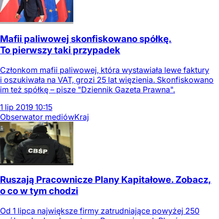
Mafii paliwowej skonfiskowano spółkę.
To pierwszy taki przypadek
Członkom mafii paliwowej, która wystawiała lewe faktury
i oszukiwała na VAT, grozi 25 lat więzienia. Skonfiskowano
im też spółkę – pisze "Dziennik Gazeta Prawna".
1
lip
2019
10:15
Obserwator mediów
Kraj
Ruszają Pracownicze Plany Kapitałowe. Zobacz,
o co w tym chodzi
Od 1 lipca największe firmy zatrudniające powyżej 250