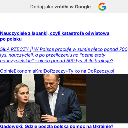
Dodaj jako
źródło w Google
Nauczyciele z łapanki, czyli katastrofa oświatowa
po polsku
SIŁĄ RZECZY || W Polsce pracuje w sumie nieco ponad 700
tys. nauczycieli, a po przeliczeniu na "pełne etaty
nauczycielskie" – nieco ponad 500 tys. A ilu brakuje?
Opinie
Ekonomia
Kraj
DoRzeczy+
Tylko na DoRzeczy.pl
Gadowski: Gdzie poszła polska pomoc na Ukrainie?