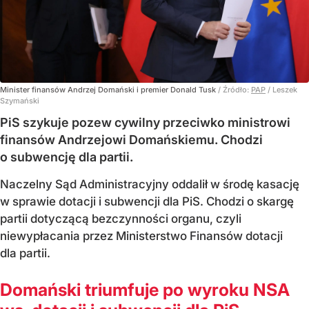
Minister finansów Andrzej Domański i premier Donald Tusk
/ Źródło:
PAP
/
Leszek
Szymański
PiS szykuje pozew cywilny przeciwko ministrowi
finansów Andrzejowi Domańskiemu. Chodzi
o subwencję dla partii.
Naczelny Sąd Administracyjny oddalił w środę kasację
w sprawie dotacji i subwencji dla PiS. Chodzi o skargę
partii dotyczącą bezczynności organu, czyli
niewypłacania przez Ministerstwo Finansów dotacji
dla partii.
Domański triumfuje po wyroku NSA