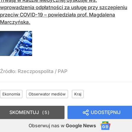
Trwają w Radzie Medycznej dyskusje ws.
wprowadzenia odpłatności za usługę przy szczepieniu
przeciw COVID-19 – powiedziała prof. Magdalena
Marczyńska.
Źródło:
Rzeczpospolita
/
PAP
Ekonomia
Obserwator mediów
Kraj
SKOMENTUJ
UDOSTĘPNIJ
5
Obserwuj nas
w
Google News