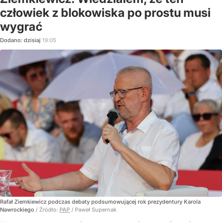
człowiek z blokowiska po prostu musi
wygrać
Dodano:
dzisiaj
19:05
Rafał Ziemkiewicz podczas debaty podsumowującej rok prezydentury Karola
Nawrockiego
/ Źródło:
PAP
/
Paweł Supernak