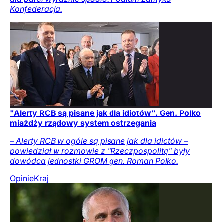
Konfederacja.
"Alerty RCB są pisane jak dla idiotów". Gen. Polko
miażdży rządowy system ostrzegania
– Alerty RCB w ogóle są pisane jak dla idiotów –
powiedział w rozmowie z "Rzeczpospolitą" były
dowódca jednostki GROM gen. Roman Polko.
Opinie
Kraj