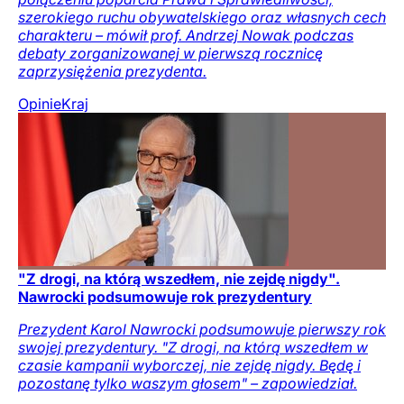
szerokiego ruchu obywatelskiego oraz własnych cech
charakteru – mówił prof. Andrzej Nowak podczas
debaty zorganizowanej w pierwszą rocznicę
zaprzysiężenia prezydenta.
Opinie
Kraj
"Z drogi, na którą wszedłem, nie zejdę nigdy".
Nawrocki podsumowuje rok prezydentury
Prezydent Karol Nawrocki podsumowuje pierwszy rok
swojej prezydentury. "Z drogi, na którą wszedłem w
czasie kampanii wyborczej, nie zejdę nigdy. Będę i
pozostanę tylko waszym głosem" – zapowiedział.