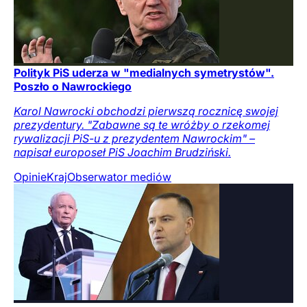
Polityk PiS uderza w "medialnych symetrystów".
Poszło o Nawrockiego
Karol Nawrocki obchodzi pierwszą rocznicę swojej
prezydentury. "Zabawne są te wróżby o rzekomej
rywalizacji PiS-u z prezydentem Nawrockim" –
napisał europoseł PiS Joachim Brudziński.
Opinie
Kraj
Obserwator mediów