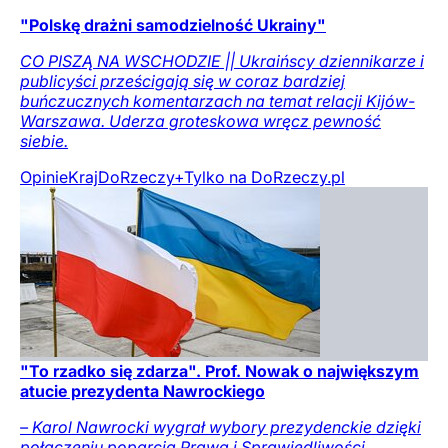
"Polskę drażni samodzielność Ukrainy"
CO PISZĄ NA WSCHODZIE || Ukraińscy dziennikarze i
publicyści prześcigają się w coraz bardziej
buńczucznych komentarzach na temat relacji Kijów-
Warszawa. Uderza groteskowa wręcz pewność
siebie.
Opinie
Kraj
DoRzeczy+
Tylko na DoRzeczy.pl
"To rzadko się zdarza". Prof. Nowak o największym
atucie prezydenta Nawrockiego
– Karol Nawrocki wygrał wybory prezydenckie dzięki
połączeniu poparcia Prawa i Sprawiedliwości,