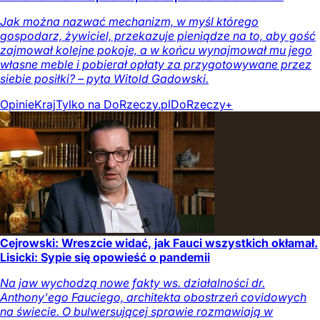
Jak można nazwać mechanizm, w myśl którego
gospodarz, żywiciel, przekazuje pieniądze na to, aby gość
zajmował kolejne pokoje, a w końcu wynajmował mu jego
własne meble i pobierał opłaty za przygotowywane przez
siebie posiłki? – pyta Witold Gadowski.
Opinie
Kraj
Tylko na DoRzeczy.pl
DoRzeczy+
Cejrowski: Wreszcie widać, jak Fauci wszystkich okłamał.
Lisicki: Sypie się opowieść o pandemii
Na jaw wychodzą nowe fakty ws. działalności dr.
Anthony'ego Fauciego, architekta obostrzeń covidowych
na świecie. O bulwersującej sprawie rozmawiają w