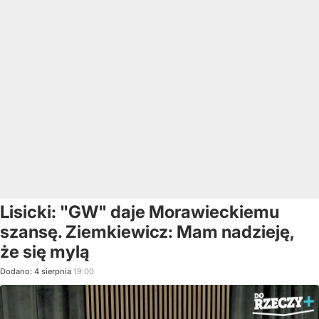
Lisicki: "GW" daje Morawieckiemu
szansę. Ziemkiewicz: Mam nadzieję,
że się mylą
Dodano:
4
sierpnia
19:00