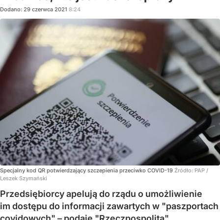
Dodano:
29
czerwca
2021
8:24
Specjalny kod QR potwierdzający szczepienia przeciwko COVID-19
Źródło:
PAP
/
Leszek Szymański
Przedsiębiorcy apelują do rządu o umożliwienie
im dostępu do informacji zawartych w "paszportach
covidowych" – podaje "Rzeczpospolita".