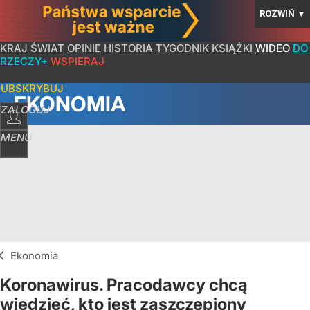
ROZWIŃ
▼
KRAJ
ŚWIAT
OPINIE
HISTORIA
TYGODNIK
KSIĄŻKI
WIDEO
DO
RZECZY+
WSPIERAJ
SUBSKRYBUJ
EKONOMIA
ZALOGUJ
MENU
Ekonomia
Koronawirus. Pracodawcy chcą
wiedzieć, kto jest zaszczepiony