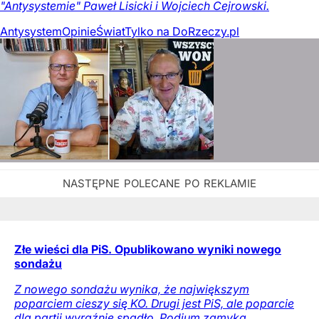
"Antysystemie" Paweł Lisicki i Wojciech Cejrowski.
Antysystem
Opinie
Świat
Tylko na DoRzeczy.pl
Złe wieści dla PiS. Opublikowano wyniki nowego
sondażu
Z nowego sondażu wynika, że największym
poparciem cieszy się KO. Drugi jest PiS, ale poparcie
dla partii wyraźnie spadło. Podium zamyka