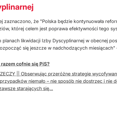
plinarnej
ej zaznaczono, że "Polska będzie kontynuowała refor
iów, której celem jest poprawa efektywności tego sy
planach likwidacji Izby Dyscyplinarnej w obecnej pos
rozpocząć się jeszcze w nadchodzących miesiącach"
 razem cofnie się PiS?
ZECZY || Obserwując przeróżne strategie wycofywani
 przypadków niemało – nie sposób nie dostrzec i nie d
 zawsze starających się...