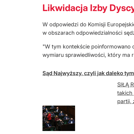
Likwidacja Izby Dyscy
W odpowiedzi do Komisji Europejski
w obszarach odpowiedzialności sędz
"W tym kontekście poinformowano o 
wymiaru sprawiedliwości, który ma 
Sąd Najwyższy, czyli jak daleko tym
SIŁĄ R
takich
partii,