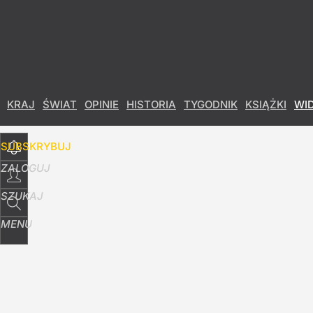
Udostępnij
9
Skomentuj
KRAJ
ŚWIAT
OPINIE
HISTORIA
TYGODNIK
KSIĄŻKI
WI
SUBSKRYBUJ
ZALOGUJ
SZUKAJ
MENU