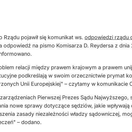
 Rządu pojawił się komunikat ws.
odpowiedzi rządu d
a odpowiedź na pismo Komisarza D. Reydersa z dnia 2
informowano.
roblem relacji między prawem krajowym a prawem uni
ucyjne podkreślają w swoim orzecznictwie prymat kon
rzonych Unii Europejskiej" – czytamy w komunikacie C
arządzeniach Pierwszej Prezes Sądu Najwyższego, st
nia nowe sprawy dotyczące sędziów, jakie wpływają 
uszenia zasady niezależności władzy sądowniczej, mo
eczeń" – dodano.