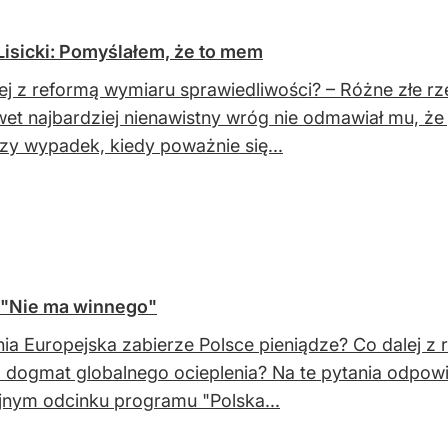
 Lisicki: Pomyślałem, że to mem
ej z reformą wymiaru sprawiedliwości? – Różne złe 
wet najbardziej nienawistny wróg nie odmawiał mu, że
zy wypadek, kiedy poważnie się...
 "Nie ma winnego"
ia Europejska zabierze Polsce pieniądze? Co dalej z
 dogmat globalnego ocieplenia? Na te pytania odpowie
jnym odcinku programu "Polska...