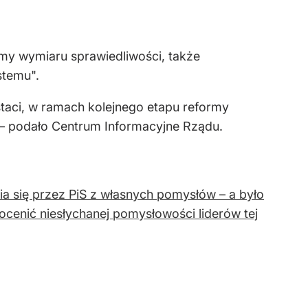
my wymiaru sprawiedliwości, także
stemu".
taci, w ramach kolejnego etapu reformy
 – podało Centrum Informacyjne Rządu.
a się przez PiS z własnych pomysłów – a było
ocenić niesłychanej pomysłowości liderów tej