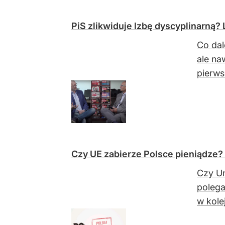
PiS zlikwiduje Izbę dyscyplinarną?
Co dal
ale na
pierws
Czy UE zabierze Polsce pieniądze?
Czy Un
polega
w kole