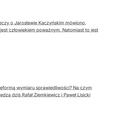
rzeczy o Jarosławie Kaczyńskim mówiono,
 jest człowiekiem poważnym. Natomiast to jest
 reformą wymiaru sprawiedliwości? Na czym
dzą dziś Rafał Ziemkiewicz i Paweł Lisicki