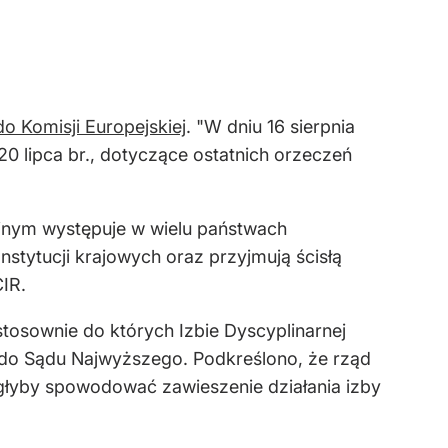
o Komisji Europejskiej
. "W dniu 16 sierpnia
0 lipca br., dotyczące ostatnich orzeczeń
jnym występuje w wielu państwach
stytucji krajowych oraz przyjmują ścisłą
IR.
osownie do których Izbie Dyscyplinarnej
do Sądu Najwyższego. Podkreślono, że rząd
głyby spowodować zawieszenie działania izby