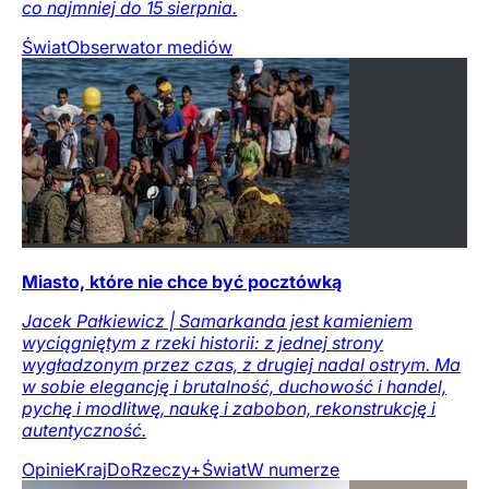
co najmniej do 15 sierpnia.
Świat
Obserwator mediów
Miasto, które nie chce być pocztówką
Jacek Pałkiewicz | Samarkanda jest kamieniem
wyciągniętym z rzeki historii: z jednej strony
wygładzonym przez czas, z drugiej nadal ostrym. Ma
w sobie elegancję i brutalność, duchowość i handel,
pychę i modlitwę, naukę i zabobon, rekonstrukcję i
autentyczność.
Opinie
Kraj
DoRzeczy+
Świat
W numerze