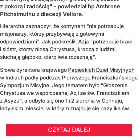
z pokorą i radością" – powiedział bp Ambrose
Pitchaimuthu z diecezji Vellore.
Hierarcha zaznaczył, że kontynent "nie potrzebuje
misjonarzy, którzy przybywają z gotowymi
odpowiedziami". Jak podkreślił, Azja "potrzebuje braci
i sióstr, którzy niosą Chrystusa, kroczą z ludźmi,
słuchają głęboko, cierpliwie rozeznają".
Słowa dyrektora krajowego
Papieskich Dzieł Misyjnych
w Indiach
padły podczas Pierwszego Franciszkańskiego
Sympozjum Misyjne. Jego tematem było "Głoszenie
Chrystusa we współczesnej Azji ze św. Franciszkiem
z Asyżu", a odbyło się ono 1 i 2 sierpnia w Ćennaju,
indyjskim mieście, w którym znajduje się bazylika św....
CZYTAJ DALEJ