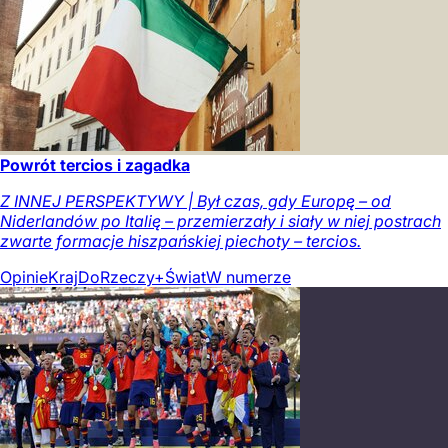
Powrót tercios i zagadka
Z INNEJ PERSPEKTYWY | Był czas, gdy Europę – od
Niderlandów po Italię – przemierzały i siały w niej postrach
zwarte formacje hiszpańskiej piechoty – tercios.
Opinie
Kraj
DoRzeczy+
Świat
W numerze