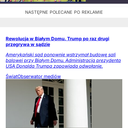
Rewolucja w Białym Domu. Trump po raz drugi
przegrywa w sądzie
Amerykański sąd ponownie wstrzymał budowę sali
balowej przy Białym Domu. Administracja prezydenta
USA Donalda Trumpa zapowiada odwołanie.
Świat
Obserwator mediów