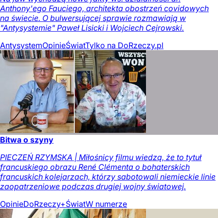
Anthony'ego Fauciego, architekta obostrzeń covidowych
na świecie. O bulwersującej sprawie rozmawiają w
"Antysystemie" Paweł Lisicki i Wojciech Cejrowski.
Antysystem
Opinie
Świat
Tylko na DoRzeczy.pl
Bitwa o szyny
PIECZEŃ RZYMSKA | Miłośnicy filmu wiedzą, że to tytuł
francuskiego obrazu René Clémenta o bohaterskich
francuskich kolejarzach, którzy sabotowali niemieckie linie
zaopatrzeniowe podczas drugiej wojny światowej.
Opinie
DoRzeczy+
Świat
W numerze