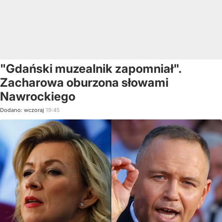
"Gdański muzealnik zapomniał".
Zacharowa oburzona słowami
Nawrockiego
Dodano:
wczoraj
19:45