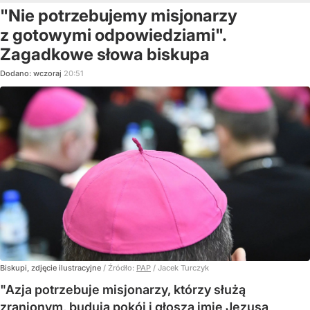
"Nie potrzebujemy misjonarzy
z gotowymi odpowiedziami".
Zagadkowe słowa biskupa
Dodano:
wczoraj
20:51
Biskupi, zdjęcie ilustracyjne
/ Źródło:
PAP
/
Jacek Turczyk
"Azja potrzebuje misjonarzy, którzy służą
zranionym, budują pokój i głoszą imię Jezusa