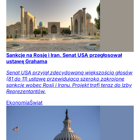
Sankcje na Rosję i Iran. Senat USA przegłosował
ustawę Grahama
Senat USA przyjął zdecydowaną większością głosów
(81 do 11) ustawę przewidującą szeroko zakrojone
sankcje wobec Rosji i Iranu. Projekt trafi teraz do Izby
Reprezentantów.
Ekonomia
Świat