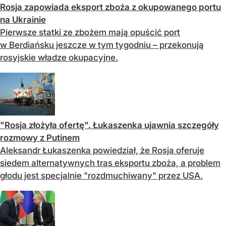
Rosja zapowiada eksport zboża z okupowanego portu
na Ukrainie
Pierwsze statki ze zbożem mają opuścić port
w Berdiańsku jeszcze w tym tygodniu – przekonują
rosyjskie władze okupacyjne.
"Rosja złożyła ofertę". Łukaszenka ujawnia szczegóły
rozmowy z Putinem
Aleksandr Łukaszenka powiedział, że Rosja oferuje
siedem alternatywnych tras eksportu zboża, a problem
głodu jest specjalnie "rozdmuchiwany" przez USA.