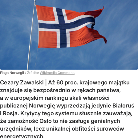
Flaga Norwegii
/ Źródło:
Wikimedia Commons
Cezary Zawalski | Aż 60 proc. krajowego majątku
znajduje się bezpośrednio w rękach państwa,
a w europejskim rankingu skali własności
publicznej Norwegię wyprzedzają jedynie Białoruś
i Rosja. Krytycy tego systemu słusznie zauważają,
że zamożność Oslo to nie zasługa genialnych
urzędników, lecz unikalnej obfitości surowców
energetycznych.