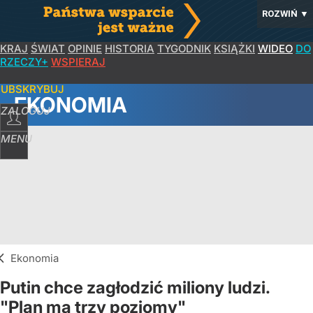
ROZWIŃ
▼
KRAJ
ŚWIAT
OPINIE
HISTORIA
TYGODNIK
KSIĄŻKI
WIDEO
DO
RZECZY+
WSPIERAJ
SUBSKRYBUJ
EKONOMIA
ZALOGUJ
MENU
Ekonomia
Putin chce zagłodzić miliony ludzi.
"Plan ma trzy poziomy"