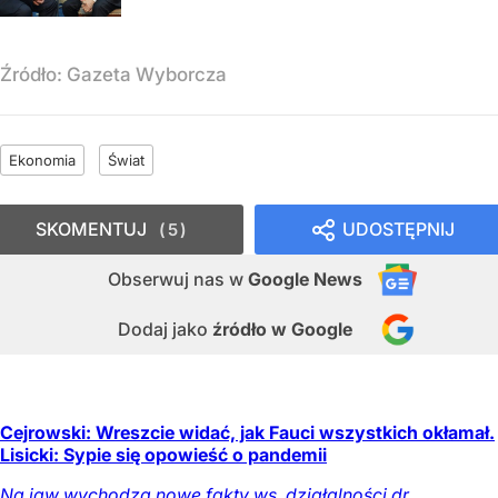
Źródło:
Gazeta Wyborcza
Ekonomia
Świat
SKOMENTUJ
UDOSTĘPNIJ
5
Obserwuj nas
w
Google News
Dodaj jako
źródło w Google
Cejrowski: Wreszcie widać, jak Fauci wszystkich okłamał.
Lisicki: Sypie się opowieść o pandemii
Na jaw wychodzą nowe fakty ws. działalności dr.