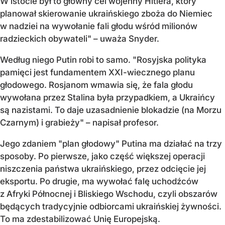
W istocie był to główny cel wojenny Hitlera, który
planował skierowanie ukraińskiego zboża do Niemiec
w nadziei na wywołanie fali głodu wśród milionów
radzieckich obywateli" – uważa Snyder.
Według niego Putin robi to samo. "Rosyjska polityka
pamięci jest fundamentem XXI-wiecznego planu
głodowego. Rosjanom wmawia się, że fala głodu
wywołana przez Stalina była przypadkiem, a Ukraińcy
są nazistami. To daje uzasadnienie blokadzie (na Morzu
Czarnym) i grabieży" – napisał profesor.
Jego zdaniem "plan głodowy" Putina ma działać na trzy
sposoby. Po pierwsze, jako część większej operacji
niszczenia państwa ukraińskiego, przez odcięcie jej
eksportu. Po drugie, ma wywołać falę uchodźców
z Afryki Północnej i Bliskiego Wschodu, czyli obszarów
będących tradycyjnie odbiorcami ukraińskiej żywności.
To ma zdestabilizować Unię Europejską.