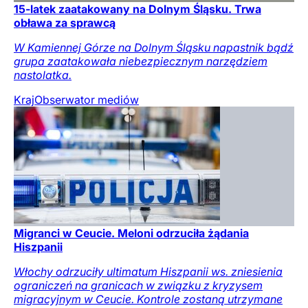
15-latek zaatakowany na Dolnym Śląsku. Trwa
obława za sprawcą
W Kamiennej Górze na Dolnym Śląsku napastnik bądź
grupa zaatakowała niebezpiecznym narzędziem
nastolatka.
Kraj
Obserwator mediów
Migranci w Ceucie. Meloni odrzuciła żądania
Hiszpanii
Włochy odrzuciły ultimatum Hiszpanii ws. zniesienia
ograniczeń na granicach w związku z kryzysem
migracyjnym w Ceucie. Kontrole zostaną utrzymane