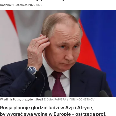
Dodano:
13
czerwca
2022
9:27
Władimir Putin, prezydent Rosji
Źródło:
PAP/EPA
/
YURI KOCHETKOV
Rosja planuje głodzić ludzi w Azji i Afryce,
by wygrać swą wojnę w Europie – ostrzega prof.