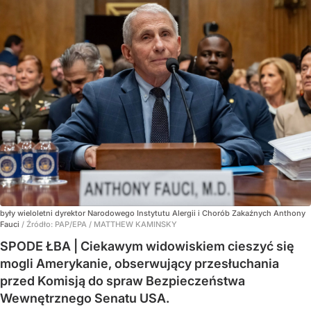
były wieloletni dyrektor Narodowego Instytutu Alergii i Chorób Zakaźnych Anthony
Fauci
/ Źródło:
PAP/EPA
/
MATTHEW KAMINSKY
SPODE ŁBA | Ciekawym widowiskiem cieszyć się
mogli Amerykanie, obserwujący przesłuchania
przed Komisją do spraw Bezpieczeństwa
Wewnętrznego Senatu USA.