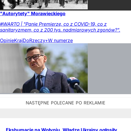
"Autorytety" Morawieckiego
#WARTO | "Panie Premierze, co z COVID-19, co z
sanitaryzmem, co z 200 tys. nadmiarowych zgonów?".
Opinie
Kraj
DoRzeczy+
W numerze
Ekshumacje na Wołyniu. Władze Ukrainy ogłosiły