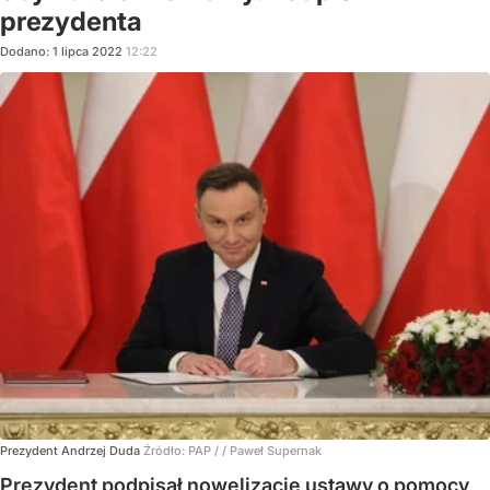
prezydenta
Dodano:
1
lipca
2022
12:22
Prezydent Andrzej Duda
Źródło:
PAP
/
/ Paweł Supernak
Prezydent podpisał nowelizację ustawy o pomocy