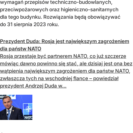
wymagań przepisów techniczno-­­budowlanych,
przeciwpożarowych oraz higieniczno-­­sanitarnych
dla tego budynku. Rozwiązania będą obowiązywać
do 31 sierpnia 2023 roku.
Prezydent Duda: Rosja jest największym zagrożeniem
dla państw NATO
Rosja przestaje być partnerem NATO, co już szczerze
mówiąc dawno powinno się stać, ale dzisiaj jest ona bez
wątpienia największym zagrożeniem dla państw NATO,
zwłaszcza tych na wschodniej flance – powiedział
prezydent Andrzej Duda w...