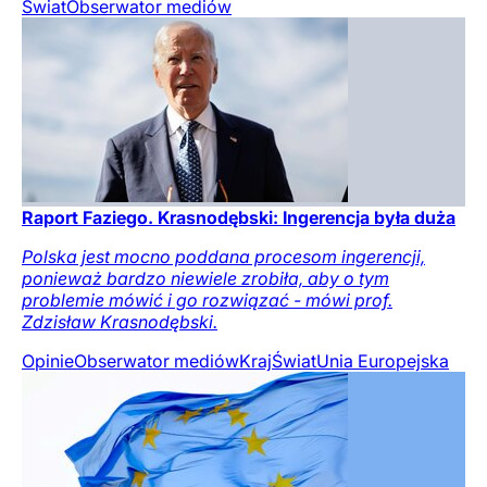
Świat
Obserwator mediów
Raport Faziego. Krasnodębski: Ingerencja była duża
Polska jest mocno poddana procesom ingerencji,
ponieważ bardzo niewiele zrobiła, aby o tym
problemie mówić i go rozwiązać - mówi prof.
Zdzisław Krasnodębski.
Opinie
Obserwator mediów
Kraj
Świat
Unia Europejska