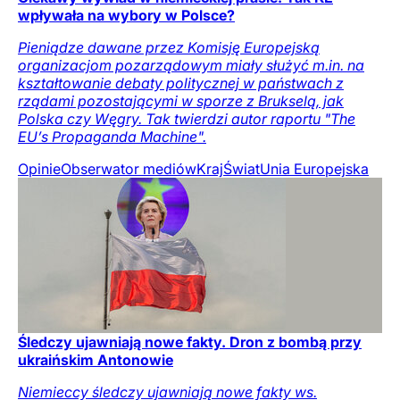
wpływała na wybory w Polsce?
Pieniądze dawane przez Komisję Europejską
organizacjom pozarządowym miały służyć m.in. na
kształtowanie debaty politycznej w państwach z
rządami pozostającymi w sporze z Brukselą, jak
Polska czy Węgry. Tak twierdzi autor raportu "The
EU’s Propaganda Machine".
Opinie
Obserwator mediów
Kraj
Świat
Unia Europejska
Śledczy ujawniają nowe fakty. Dron z bombą przy
ukraińskim Antonowie
Niemieccy śledczy ujawniają nowe fakty ws.