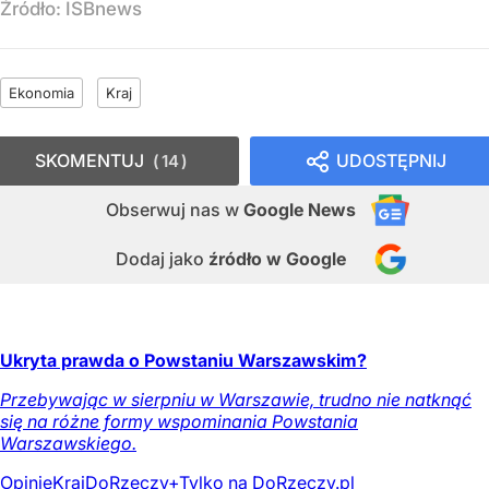
Źródło:
ISBnews
Ekonomia
Kraj
SKOMENTUJ
UDOSTĘPNIJ
14
Obserwuj nas
w
Google News
Dodaj jako
źródło w Google
Ukryta prawda o Powstaniu Warszawskim?
Przebywając w sierpniu w Warszawie, trudno nie natknąć
się na różne formy wspominania Powstania
Warszawskiego.
Opinie
Kraj
DoRzeczy+
Tylko na DoRzeczy.pl