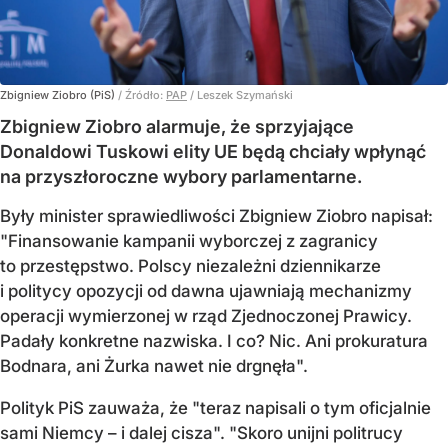
Zbigniew Ziobro (PiS)
/ Źródło:
PAP
/
Leszek Szymański
Zbigniew Ziobro alarmuje, że sprzyjające
Donaldowi Tuskowi elity UE będą chciały wpłynąć
na przyszłoroczne wybory parlamentarne.
Były minister sprawiedliwości Zbigniew Ziobro napisał:
"Finansowanie kampanii wyborczej z zagranicy
to przestępstwo. Polscy niezależni dziennikarze
i politycy opozycji od dawna ujawniają mechanizmy
operacji wymierzonej w rząd Zjednoczonej Prawicy.
Padały konkretne nazwiska. I co? Nic. Ani prokuratura
Bodnara, ani Żurka nawet nie drgnęła".
Polityk PiS zauważa, że "teraz napisali o tym oficjalnie
sami Niemcy – i dalej cisza". "Skoro unijni politrucy