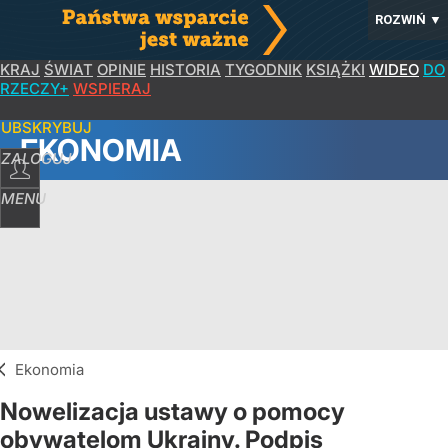
ROZWIŃ
▼
KRAJ
ŚWIAT
OPINIE
HISTORIA
TYGODNIK
KSIĄŻKI
WIDEO
DO
RZECZY+
WSPIERAJ
SUBSKRYBUJ
EKONOMIA
ZALOGUJ
MENU
Ekonomia
Nowelizacja ustawy o pomocy
obywatelom Ukrainy. Podpis