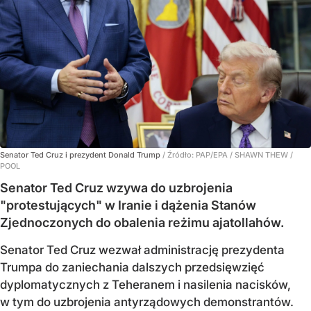
Senator Ted Cruz i prezydent Donald Trump
/ Źródło:
PAP/EPA
/
SHAWN THEW /
POOL
Senator Ted Cruz wzywa do uzbrojenia
"protestujących" w Iranie i dążenia Stanów
Zjednoczonych do obalenia reżimu ajatollahów.
Senator Ted Cruz wezwał administrację prezydenta
Trumpa do zaniechania dalszych przedsięwzięć
dyplomatycznych z Teheranem i nasilenia nacisków,
w tym do uzbrojenia antyrządowych demonstrantów.