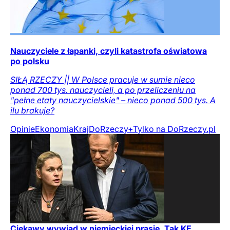
Nauczyciele z łapanki, czyli katastrofa oświatowa
po polsku
SIŁĄ RZECZY || W Polsce pracuje w sumie nieco
ponad 700 tys. nauczycieli, a po przeliczeniu na
"pełne etaty nauczycielskie" – nieco ponad 500 tys. A
ilu brakuje?
Opinie
Ekonomia
Kraj
DoRzeczy+
Tylko na DoRzeczy.pl
Ciekawy wywiad w niemieckiej prasie. Tak KE