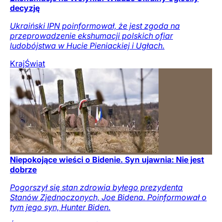
decyzję
Ukraiński IPN poinformował, że jest zgoda na
przeprowadzenie ekshumacji polskich ofiar
ludobójstwa w Hucie Pieniackiej i Ugłach.
Kraj
Świat
Niepokojące wieści o Bidenie. Syn ujawnia: Nie jest
dobrze
Pogorszył się stan zdrowia byłego prezydenta
Stanów Zjednoczonych, Joe Bidena. Poinformował o
tym jego syn, Hunter Biden.