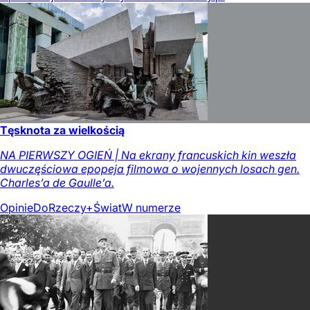
Tęsknota za wielkością
NA PIERWSZY OGIEŃ | Na ekrany francuskich kin weszła
dwuczęściowa epopeja filmowa o wojennych losach gen.
Charles’a de Gaulle’a.
Opinie
DoRzeczy+
Świat
W numerze