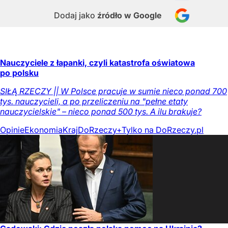
Dodaj jako
źródło w Google
Nauczyciele z łapanki, czyli katastrofa oświatowa
po polsku
SIŁĄ RZECZY || W Polsce pracuje w sumie nieco ponad 700
tys. nauczycieli, a po przeliczeniu na "pełne etaty
nauczycielskie" – nieco ponad 500 tys. A ilu brakuje?
Opinie
Ekonomia
Kraj
DoRzeczy+
Tylko na DoRzeczy.pl