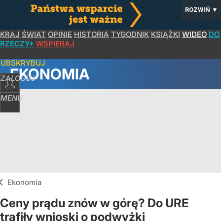
ROZWIŃ
▼
KRAJ
ŚWIAT
OPINIE
HISTORIA
TYGODNIK
KSIĄŻKI
WIDEO
DO
RZECZY+
WSPIERAJ
SUBSKRYBUJ
EKONOMIA
ZALOGUJ
MENU
Ekonomia
Ceny prądu znów w górę? Do URE
trafiły wnioski o podwyżki