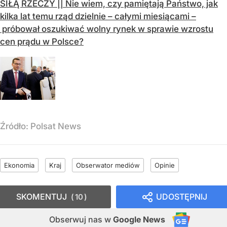
SIŁĄ RZECZY || Nie wiem, czy pamiętają Państwo, jak
kilka lat temu rząd dzielnie – całymi miesiącami –
próbował oszukiwać wolny rynek w sprawie wzrostu
cen prądu w Polsce?
Źródło:
Polsat News
Ekonomia
Kraj
Obserwator mediów
Opinie
SKOMENTUJ
UDOSTĘPNIJ
10
Obserwuj nas
w
Google News