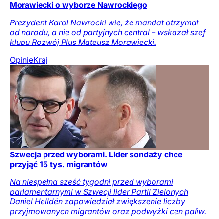
Morawiecki o wyborze Nawrockiego
Prezydent Karol Nawrocki wie, że mandat otrzymał
od narodu, a nie od partyjnych central – wskazał szef
klubu Rozwój Plus Mateusz Morawiecki.
Opinie
Kraj
Szwecja przed wyborami. Lider sondaży chce
przyjąć 15 tys. migrantów
Na niespełna sześć tygodni przed wyborami
parlamentarnymi w Szwecji lider Partii Zielonych
Daniel Helldén zapowiedział zwiększenie liczby
przyjmowanych migrantów oraz podwyżki cen paliw.