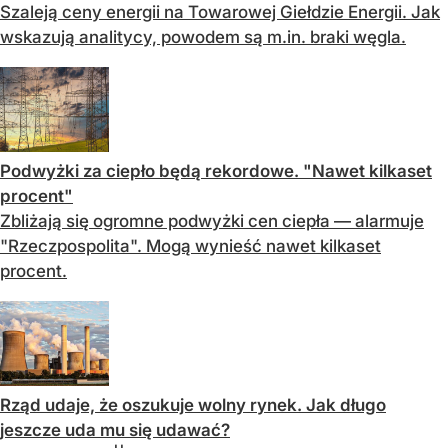
Szaleją ceny energii na Towarowej Giełdzie Energii. Jak
wskazują analitycy, powodem są m.in. braki węgla.
Podwyżki za ciepło będą rekordowe. "Nawet kilkaset
procent"
Zbliżają się ogromne podwyżki cen ciepła — alarmuje
"Rzeczpospolita". Mogą wynieść nawet kilkaset
procent.
Rząd udaje, że oszukuje wolny rynek. Jak długo
jeszcze uda mu się udawać?