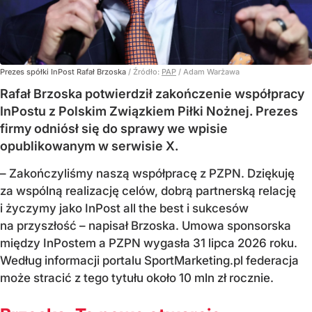
Prezes spółki InPost Rafał Brzoska
/ Źródło:
PAP
/
Adam Warżawa
Rafał Brzoska potwierdził zakończenie współpracy
InPostu z Polskim Związkiem Piłki Nożnej. Prezes
firmy odniósł się do sprawy we wpisie
opublikowanym w serwisie X.
– Zakończyliśmy naszą współpracę z PZPN. Dziękuję
za wspólną realizację celów, dobrą partnerską relację
i życzymy jako InPost all the best i sukcesów
na przyszłość – napisał Brzoska. Umowa sponsorska
między InPostem a PZPN wygasła 31 lipca 2026 roku.
Według informacji portalu SportMarketing.pl federacja
może stracić z tego tytułu około 10 mln zł rocznie.