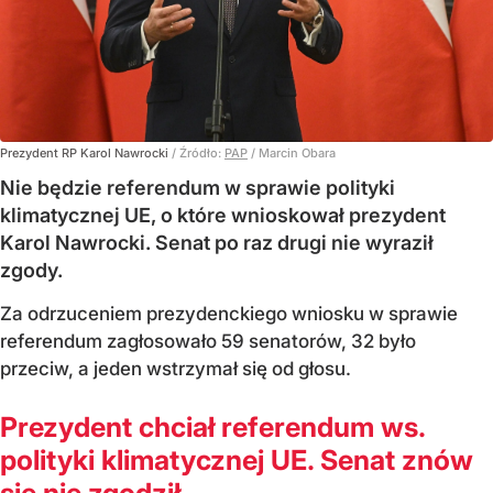
Prezydent RP Karol Nawrocki
/ Źródło:
PAP
/
Marcin Obara
Nie będzie referendum w sprawie polityki
klimatycznej UE, o które wnioskował prezydent
Karol Nawrocki. Senat po raz drugi nie wyraził
zgody.
Za odrzuceniem prezydenckiego wniosku w sprawie
referendum zagłosowało 59 senatorów, 32 było
przeciw, a jeden wstrzymał się od głosu.
Prezydent chciał referendum ws.
polityki klimatycznej UE. Senat znów
się nie zgodził