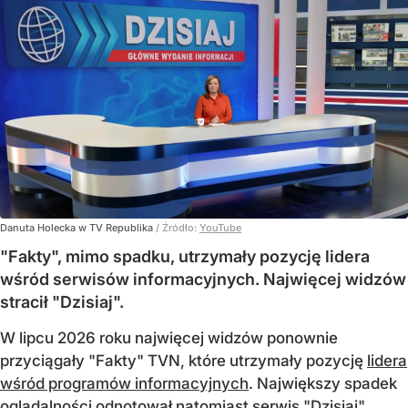
Danuta Holecka w TV Republika
/ Źródło:
YouTube
"Fakty", mimo spadku, utrzymały pozycję lidera
wśród serwisów informacyjnych. Najwięcej widzów
stracił "Dzisiaj".
W lipcu 2026 roku najwięcej widzów ponownie
przyciągały "Fakty" TVN, które utrzymały pozycję
lidera
wśród programów informacyjnych
. Największy spadek
oglądalności odnotował natomiast serwis "Dzisiaj"