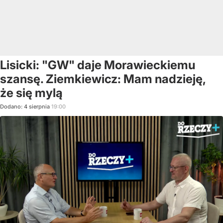
Lisicki: "GW" daje Morawieckiemu
szansę. Ziemkiewicz: Mam nadzieję,
że się mylą
Dodano:
4
sierpnia
19:00