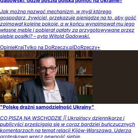
Gadowski: Gdzie poszła polska pomoc na Ukrainie?
Jak można nazwać mechanizm, w myśl którego
gospodarz, żywiciel, przekazuje pieniądze na to, aby gość
zajmował kolejne pokoje, a w końcu wynajmował mu jego
własne meble i pobierał opłaty za przygotowywane przez
siebie posiłki? – pyta Witold Gadowski.
Opinie
Kraj
Tylko na DoRzeczy.pl
DoRzeczy+
"Polskę drażni samodzielność Ukrainy"
CO PISZĄ NA WSCHODZIE || Ukraińscy dziennikarze i
publicyści prześcigają się w coraz bardziej buńczucznych
komentarzach na temat relacji Kijów-Warszawa. Uderza
groteskowa wręcz pewność siebie.