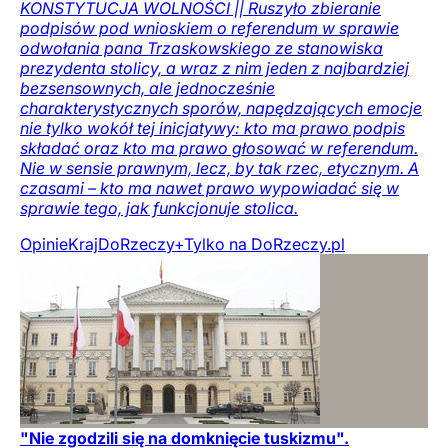
KONSTYTUCJA WOLNOŚCI || Ruszyło zbieranie
podpisów pod wnioskiem o referendum w sprawie
odwołania pana Trzaskowskiego ze stanowiska
prezydenta stolicy, a wraz z nim jeden z najbardziej
bezsensownych, ale jednocześnie
charakterystycznych sporów, napędzających emocje
nie tylko wokół tej inicjatywy: kto ma prawo podpis
składać oraz kto ma prawo głosować w referendum.
Nie w sensie prawnym, lecz, by tak rzec, etycznym. A
czasami – kto ma nawet prawo wypowiadać się w
sprawie tego, jak funkcjonuje stolica.
Opinie
Kraj
DoRzeczy+
Tylko na DoRzeczy.pl
"Nie zgodzili się na domknięcie tuskizmu".