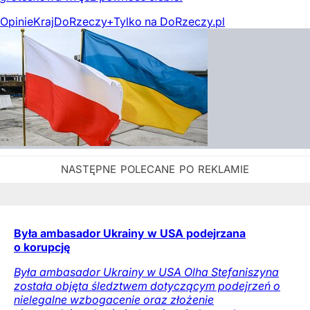
Opinie
Kraj
DoRzeczy+
Tylko na DoRzeczy.pl
Była ambasador Ukrainy w USA podejrzana
o korupcję
Była ambasador Ukrainy w USA Olha Stefaniszyna
została objęta śledztwem dotyczącym podejrzeń o
nielegalne wzbogacenie oraz złożenie