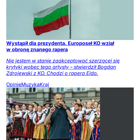
Wystąpił dla prezydenta. Europoseł KO wziął
w obronę znanego rapera
Nie jestem w stanie zaakceptować szerzącej się
krytyki wobec tego artysty – stwierdził Bogdan
Zdrojewski z KO. Chodzi o rapera Eldo.
Opinie
Muzyka
Kraj