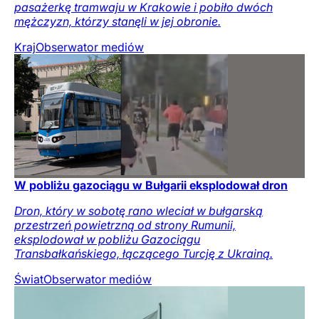
pasażerkę tramwaju w Krakowie i pobiło dwóch
mężczyzn, którzy stanęli w jej obronie.
Kraj
Obserwator mediów
W pobliżu gazociągu w Bułgarii eksplodował dron
Dron, który w sobotę rano wleciał w bułgarską
przestrzeń powietrzną od strony Rumunii,
eksplodował w pobliżu Gazociągu
Transbałkańskiego, łączącego Turcję z Ukrainą.
Świat
Obserwator mediów