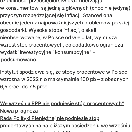
działalności przedsiębiorstw oraz uderzając
w konsumentów, są jedną z głównych (choć nie jedyną)
przyczyn rozpędzającej się inflacji. Stanowi ona
obecnie jeden z najpoważniejszych problemów polskiej
gospodarki. Wysoka stopa inflacji, o skali
nieobserwowanej w Polsce od wielu lat, wymusza
wzrost stóp procentowych
, co dodatkowo ogranicza
wydatki inwestycyjne i konsumpcyjne" –
podsumowano.
Instytut spodziewa się, że stopy procentowe w Polsce
wzrosną w 2022 r. o maksymalnie 100 pb – z obecnych
6,5 proc. do 7,5 proc.
We wrześniu RPP nie podniesie stóp procentowych?
Nowa prognoza
Rada Polityki Pieniężnej nie podniesie stóp
procentowych na najbliższym posiedzeniu we wrześniu