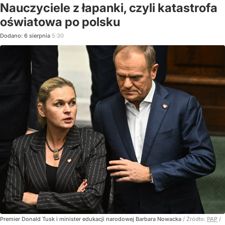
Nauczyciele z łapanki, czyli katastrofa
oświatowa po polsku
Dodano:
6
sierpnia
5:30
Premier Donald Tusk i minister edukacji narodowej Barbara Nowacka
/ Źródło:
PAP
/