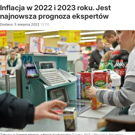
Inflacja w 2022 i 2023 roku. Jest
najnowsza prognoza ekspertów
Dodano:
5
sierpnia
2022
13:20
Zakupy w hipermarkecie, zdjęcie ilustracyjne
Źródło:
PAP / Wojciech Pacewicz