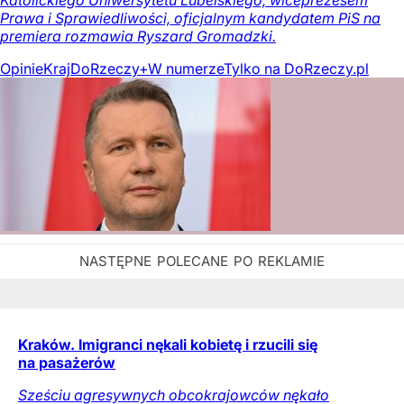
Katolickiego Uniwersytetu Lubelskiego, wiceprezesem
Prawa i Sprawiedliwości, oficjalnym kandydatem PiS na
premiera rozmawia Ryszard Gromadzki.
Opinie
Kraj
DoRzeczy+
W numerze
Tylko na DoRzeczy.pl
Kraków. Imigranci nękali kobietę i rzucili się
na pasażerów
Sześciu agresywnych obcokrajowców nękało