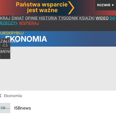
ROZWIŃ
▼
KRAJ
ŚWIAT
OPINIE
HISTORIA
TYGODNIK
KSIĄŻKI
WIDEO
DO
RZECZY+
WSPIERAJ
SUBSKRYBUJ
EKONOMIA
ZALOGUJ
MENU
Ekonomia
ISBnews