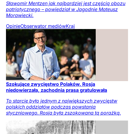
Sławomir Mentzen jak najbardziej jest częścią obozu
patriotycznego – powiedział w Jagodnie Mateusz
Morawiecki.
Opinie
Obserwator mediów
Kraj
Szokujące zwycięstwo Polaków. Rosja
niedowierzała, zachodnia prasa gratulowała
To starcie było jednym z największych zwycięstw
polskich oddziałów podczas powstania
styczniowego. Rosja była zszokowana tą porażką.