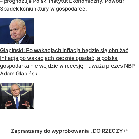
– prognozuje Polski Instytut Ekonomiczny. Powód?
Spadek koniunktury w gospodarce.
Glapiński: Po wakacjach inflacja będzie się obniżać
Inflacja po wakacjach zacznie opadać, a polska
gospodarka nie wejdzie w recesję – uważa prezes NBP
Adam Glapiński.
Zapraszamy do wypróbowania „DO RZECZY+”