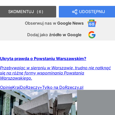
SKOMENTUJ
UDOSTĘPNIJ
6
Obserwuj nas
w
Google News
Dodaj jako
źródło w Google
Ukryta prawda o Powstaniu Warszawskim?
Przebywając w sierpniu w Warszawie, trudno nie natknąć
się na różne formy wspominania Powstania
Warszawskiego.
Opinie
Kraj
DoRzeczy+
Tylko na DoRzeczy.pl