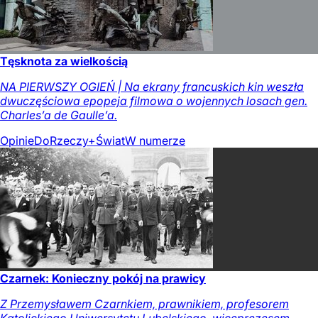
Tęsknota za wielkością
NA PIERWSZY OGIEŃ | Na ekrany francuskich kin weszła
dwuczęściowa epopeja filmowa o wojennych losach gen.
Charles’a de Gaulle’a.
Opinie
DoRzeczy+
Świat
W numerze
Czarnek: Konieczny pokój na prawicy
Z Przemysławem Czarnkiem, prawnikiem, profesorem