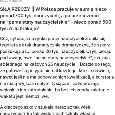
Radek Pietruszka
SIŁĄ RZECZY || W Polsce pracuje w sumie nieco
ponad 700 tys. nauczycieli, a po przeliczeniu
na "pełne etaty nauczycielskie" – nieco ponad 500
tys. A ilu brakuje?
Cóż, sytuacja na rynku pracy nauczycieli zrobiła się
tego lata aż tak dramatycznie dramatyczna, że szkoły
poszukują aż… ponad 20 tys. nauczycieli. Czyli, biorąc
pod uwagę owe "pełne etaty nauczycielskie", szukają
aż jednego na każdych 25 nauczycieli. Doszło do tego,
że gotowe są przyjąć niemal każdego, kto się nawinie,
nawet jeśli nie ma odpowiednich kwalifikacji, a kuratoria
nie mają wyjścia i całymi tysiącami zatwierdzają
wnioski o ich zatrudnienie, bo bez ich zgody załatanie
wakatu jest niemożliwe.
A dlaczego szkoły szukają naraz aż tak wielu
nauczycieli? Bo tak wielu z nich szkoły właśnie