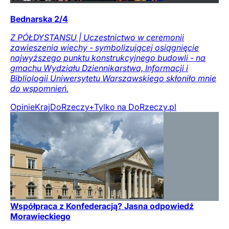
Bednarska 2/4
Z PÓŁDYSTANSU | Uczestnictwo w ceremonii
zawieszenia wiechy - symbolizującej osiągnięcie
najwyższego punktu konstrukcyjnego budowli - na
gmachu Wydziału Dziennikarstwa, Informacji i
Bibliologii Uniwersytetu Warszawskiego skłoniło mnie
do wspomnień.
Opinie
Kraj
DoRzeczy+
Tylko na DoRzeczy.pl
Współpraca z Konfederacją? Jasna odpowiedź
Morawieckiego