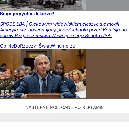
Kogo popychali lekarze?
SPODE ŁBA | Ciekawym widowiskiem cieszyć się mogli
Amerykanie, obserwujący przesłuchania przed Komisją do
spraw Bezpieczeństwa Wewnętrznego Senatu USA.
Opinie
DoRzeczy+
Świat
W numerze