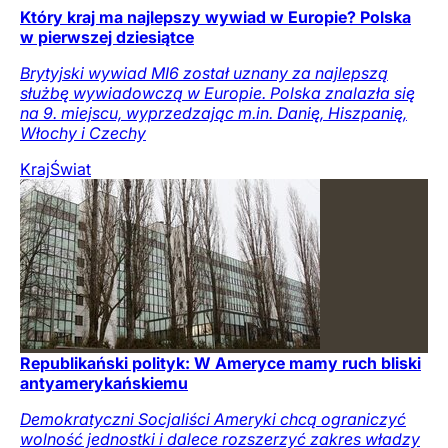
Który kraj ma najlepszy wywiad w Europie? Polska
w pierwszej dziesiątce
Brytyjski wywiad MI6 został uznany za najlepszą
służbę wywiadowczą w Europie. Polska znalazła się
na 9. miejscu, wyprzedzając m.in. Danię, Hiszpanię,
Włochy i Czechy
Kraj
Świat
Republikański polityk: W Ameryce mamy ruch bliski
antyamerykańskiemu
Demokratyczni Socjaliści Ameryki chcą ograniczyć
wolność jednostki i dalece rozszerzyć zakres władzy