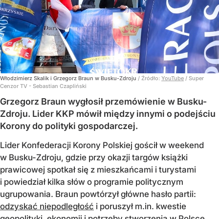
Włodzimierz Skalik i Grzegorz Braun w Busku-Zdroju
/ Źródło:
YouTube
/
Super
Cenzor TV - Sebastian Czapliński
Grzegorz Braun wygłosił przemówienie w Busku-
Zdroju. Lider KKP mówił między innymi o podejściu
Korony do polityki gospodarczej.
Lider Konfederacji Korony Polskiej gościł w weekend
w Busku-Zdroju, gdzie przy okazji targów książki
prawicowej spotkał się z mieszkańcami i turystami
i powiedział kilka słów o programie politycznym
ugrupowania. Braun powtórzył główne hasło partii:
odzyskać niepodległość
i poruszył m.in. kwestie
geopolityki, ekonomii i potrzeby stworzenia w Polsce