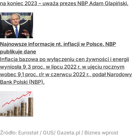
na koniec 2023 – uważa prezes NBP Adam Glapiński.
Najnowsze informacje nt. inflacji w Polsce. NBP
publikuje dane
Inflacja bazowa po wyłączeniu cen żywności i energii
wyniosła 9,3 proc. w lipcu 2022 r. w ujęciu rocznym
wobec 9,1 proc. r/r w czerwcu 2022 r., podał Narodowy
Bank Polski (NBP).
Źródło:
Eurostat / GUS/ Gazeta.pl / Biznes wprost