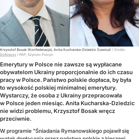
Krzysztof Bosak (Konfederacja), Anita Kucharska-Dziedzic (Lewica)
/ Źródło:
DoRzeczy
/
PAP, Szymon Pulcyn
Emerytury w Polsce nie zawsze są wypłacane
obywatelom Ukrainy proporcjonalnie do ich czasu
pracy w Polsce. Państwo polskie dopłaca, by była
to wysokość polskiej minimalnej emerytury.
Wystarczy, że osoba z Ukrainy przepracowała
w Polsce jeden miesiąc. Anita Kucharska-Dziedzic
nie widzi problemu, Krzysztof Bosak wręcz
przeciwnie.
W programie "Śniadania Rymanowskiego pojawił się
wątek dopłacania przez państwo polskie z kieszeni