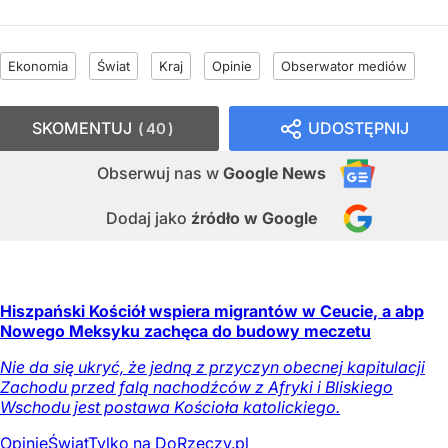
Ekonomia
Świat
Kraj
Opinie
Obserwator mediów
SKOMENTUJ
UDOSTĘPNIJ
40
Obserwuj nas
w
Google News
Dodaj jako
źródło w Google
Hiszpański Kościół wspiera migrantów w Ceucie, a abp
Nowego Meksyku zachęca do budowy meczetu
Nie da się ukryć, że jedną z przyczyn obecnej kapitulacji
Zachodu przed falą nachodźców z Afryki i Bliskiego
Wschodu jest postawa Kościoła katolickiego.
Opinie
Świat
Tylko na DoRzeczy.pl