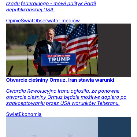
rządu federalnego - mówi polityk Partii
Republikańskiej USA.
Opinie
Świat
Obserwator mediów
Otwarcie cieśniny Ormuz. Iran stawia warunki
Gwardia Rewolucyjna Iranu ogłosiła, że ponowne
otwarcie cieśniny Ormuz będzie możliwe dopiero po
zaakceptowaniu przez USA warunków Teheranu.
Świat
Ekonomia