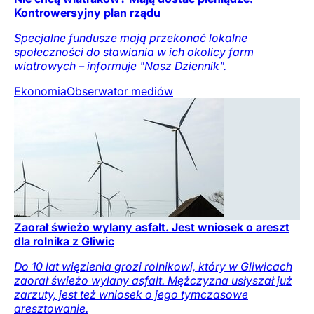
Kontrowersyjny plan rządu
Specjalne fundusze mają przekonać lokalne
społeczności do stawiania w ich okolicy farm
wiatrowych – informuje "Nasz Dziennik".
Ekonomia
Obserwator mediów
Zaorał świeżo wylany asfalt. Jest wniosek o areszt
dla rolnika z Gliwic
Do 10 lat więzienia grozi rolnikowi, który w Gliwicach
zaorał świeżo wylany asfalt. Mężczyzna usłyszał już
zarzuty, jest też wniosek o jego tymczasowe
aresztowanie.