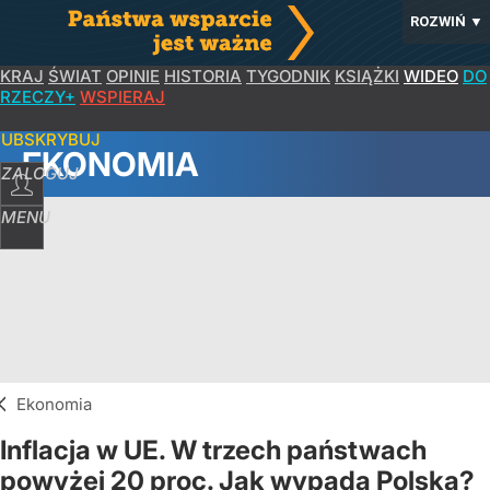
ROZWIŃ
▼
KRAJ
ŚWIAT
OPINIE
HISTORIA
TYGODNIK
KSIĄŻKI
WIDEO
DO
RZECZY+
WSPIERAJ
SUBSKRYBUJ
EKONOMIA
ZALOGUJ
MENU
Ekonomia
Inflacja w UE. W trzech państwach
powyżej 20 proc. Jak wypada Polska?