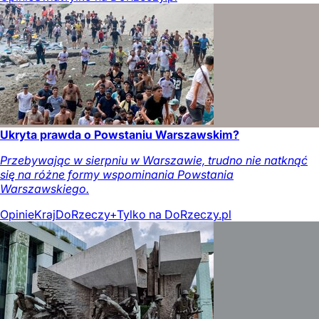
Ukryta prawda o Powstaniu Warszawskim?
Przebywając w sierpniu w Warszawie, trudno nie natknąć
się na różne formy wspominania Powstania
Warszawskiego.
Opinie
Kraj
DoRzeczy+
Tylko na DoRzeczy.pl