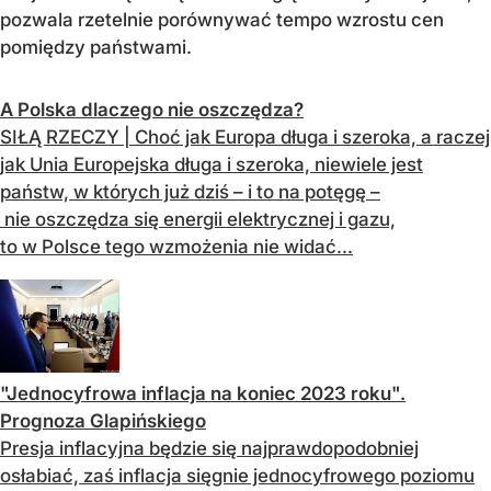
pozwala rzetelnie porównywać tempo wzrostu cen
pomiędzy państwami.
A Polska dlaczego nie oszczędza?
SIŁĄ RZECZY | Choć jak Europa długa i szeroka, a raczej
jak Unia Europejska długa i szeroka, niewiele jest
państw, w których już dziś – i to na potęgę –
nie oszczędza się energii elektrycznej i gazu,
to w Polsce tego wzmożenia nie widać...
"Jednocyfrowa inflacja na koniec 2023 roku".
Prognoza Glapińskiego
Presja inflacyjna będzie się najprawdopodobniej
osłabiać, zaś inflacja sięgnie jednocyfrowego poziomu