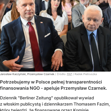
Jarosław Kaczyński, Przemysław Czarnek
/ Źródło:
PAP
/
Radek Pietruszka
Potrzebujemy w Polsce pełnej transparentności
finansowania NGO - apeluje Przemysław Czarnek.
Dziennik "Berliner Zeitung" opublikował wywiad
z włoskim publicystą i dziennikarzem Thomasem Fazim,
który twierdzi, że finansowane przez Komisję