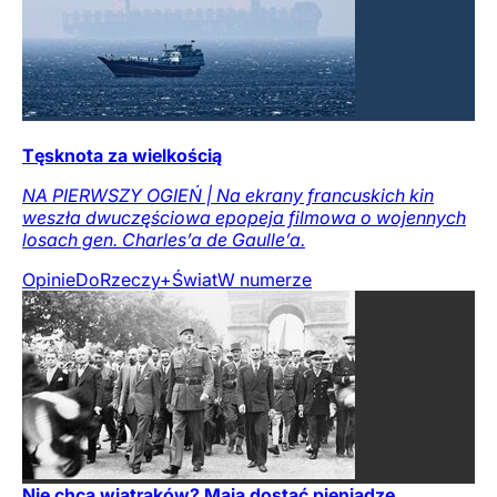
Tęsknota za wielkością
NA PIERWSZY OGIEŃ | Na ekrany francuskich kin
weszła dwuczęściowa epopeja filmowa o wojennych
losach gen. Charles’a de Gaulle’a.
Opinie
DoRzeczy+
Świat
W numerze
Nie chcą wiatraków? Mają dostać pieniądze.