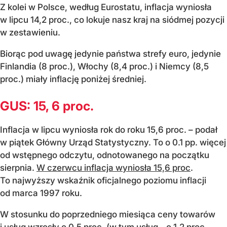
Z kolei w Polsce, według Eurostatu, inflacja wyniosła
w lipcu 14,2 proc., co lokuje nasz kraj na siódmej pozycji
w zestawieniu.
Biorąc pod uwagę jedynie państwa strefy euro, jedynie
Finlandia (8 proc.), Włochy (8,4 proc.) i Niemcy (8,5
proc.) miały inflację poniżej średniej.
GUS: 15, 6 proc.
Inflacja w lipcu wyniosła rok do roku 15,6 proc. – podał
w piątek Główny Urząd Statystyczny. To o 0.1 pp. więcej
od wstępnego odczytu, odnotowanego na początku
sierpnia.
W czerwcu inflacja wyniosła 15,6 proc
.
To najwyższy wskaźnik oficjalnego poziomu inflacji
od marca 1997 roku.
W stosunku do poprzedniego miesiąca ceny towarów
i usług wzrosły o 0,5 proc. (w tym usług - o 1,2 proc.