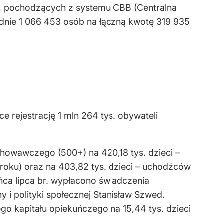
r., pochodzących z systemu CBB (Centralna
dnie 1 066 453 osób na łączną kwotę 319 935
 rejestrację 1 mln 264 tys. obywateli
howawczego (500+) na 420,18 tys. dzieci –
oku) oraz na 403,82 tys. dzieci – uchodźców
ca lipca br. wypłacono świadczenia
 i polityki społecznej Stanisław Szwed.
o kapitału opiekuńczego na 15,44 tys. dzieci