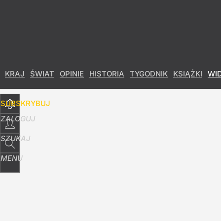
Udostępnij
15
Skomentuj
KRAJ
ŚWIAT
OPINIE
HISTORIA
TYGODNIK
KSIĄŻKI
WI
SUBSKRYBUJ
ZALOGUJ
SZUKAJ
MENU