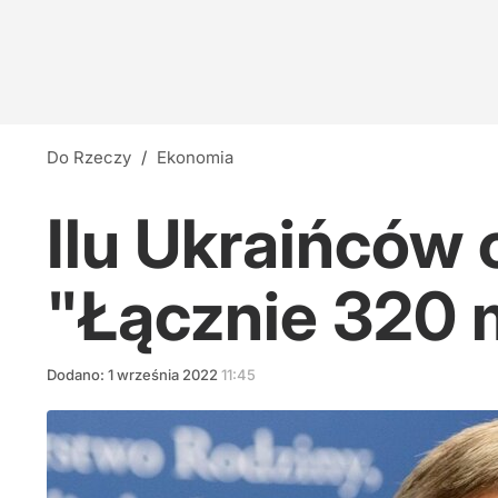
Do Rzeczy
/
Ekonomia
Ilu Ukraińców
"Łącznie 320 
Dodano:
1
września
2022
11:45