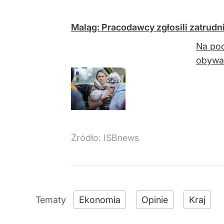
Maląg: Pracodawcy zgłosili zatrud
Na pod
obywat
Źródło:
ISBnews
Ekonomia
Opinie
Kraj