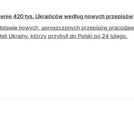
nienie 420 tys. Ukraińców według nowych przepisów
stawie nowych, uproszczonych przepisów pracodawcy 
eli Ukrainy, którzy przybyli do Polski po 24 lutego.