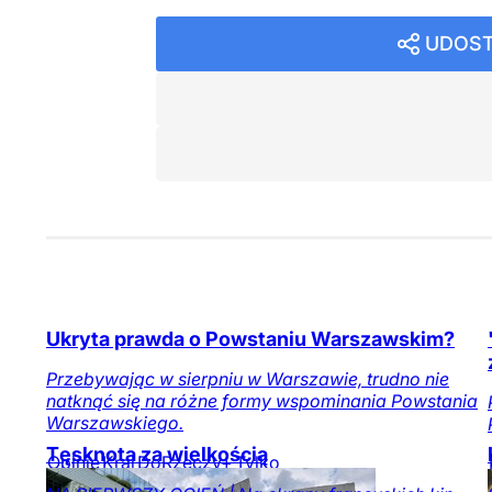
UDOST
Ukryta prawda o Powstaniu Warszawskim?
Przebywając w sierpniu w Warszawie, trudno nie
natknąć się na różne formy wspominania Powstania
Warszawskiego.
Tęsknota za wielkością
Opinie
Kraj
DoRzeczy+
Tylko
na DoRzeczy.pl