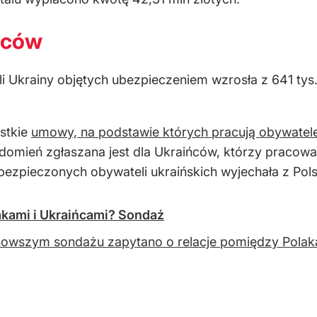
ńców
i Ukrainy objętych ubezpieczeniem wzrosła z 641 tys.
ystkie
umowy, na podstawie których pracują obywatel
mień zgłaszana jest dla Ukraińców, którzy pracowali 
zpieczonych obywateli ukraińskich wyjechała z Polski 
lakami i Ukraińcami? Sondaż
owszym sondażu zapytano o relacje pomiędzy Polaka