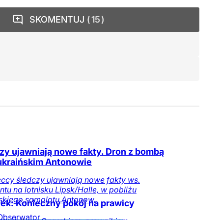
SKOMENTUJ
15
zy ujawniają nowe fakty. Dron z bombą
ukraińskim Antonowie
ccy śledczy ujawniają nowe fakty ws.
ntu na lotnisku Lipsk/Halle, w pobliżu
skiego samolotu Antonow.
ek: Konieczny pokój na prawicy
Obserwator