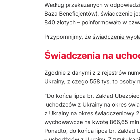
Według przekazanych w odpowiedzi n
Baza Beneficjentów), świadczenie j
840 złotych – poinformowało w czw
Przypomnijmy, że
świadczenie wypła
Świadczenia na uch
Zgodnie z danymi z z rejestrów nume
Ukrainy, z czego 558 tys. to osoby n
"Do końca lipca br. Zakład Ubezpie
uchodźców z Ukrainy na okres świa
z Ukrainy na okres świadczeniowy 2
wychowawcze na kwotę 866,65 mln zło
Ponadto, do końca lipca br. Zakład
– uchodźców z Ukrainy. Z tytułu kap