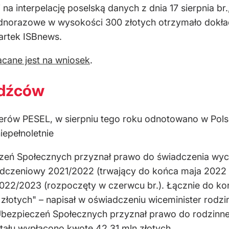
a interpelację poselską danych z dnia 17 sierpnia b
ednorazowe w wysokości 300 złotych otrzymało dokła
artek ISBnews.
cane jest na wniosek
.
odźców
rów PESEL, w sierpniu tego roku odnotowano w Polsce
iepełnoletnie
czeń Społecznych przyznał prawo do świadczenia wyc
dczeniowy 2021/2022 (trwający do końca maja 2022 r
022/2023 (rozpoczęty w czerwcu br.). Łącznie do koń
tych" – napisał w oświadczeniu wiceminister rodziny
 Ubezpieczeń Społecznych przyznał prawo do rodzinneg
itału wypłacono kwotę 42,31 mln złotych.