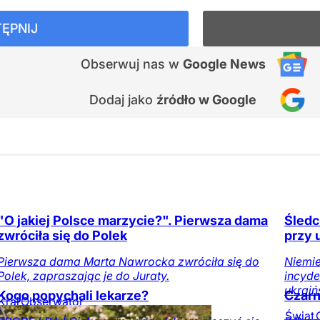
ĘPNIJ
Obserwuj nas
w
Google News
Dodaj jako
źródło w Google
"O jakiej Polsce marzycie?". Pierwsza dama
Śledc
zwróciła się do Polek
przy 
Pierwsza dama Marta Nawrocka zwróciła się do
Niemie
Polek, zapraszając je do Juraty.
incyde
ukraiń
Kogo popychali lekarze?
Czarn
Kraj
Obserwator
mediów
Świat