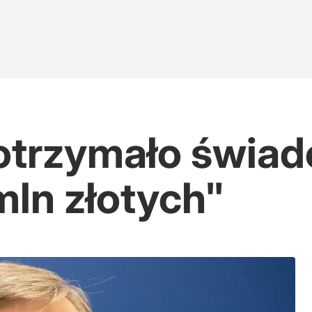
 otrzymało świad
mln złotych"