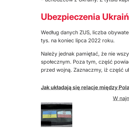
Ubezpieczenia Ukrai
Według danych ZUS, liczba obywatel
tys. na koniec lipca 2022 roku.
Należy jednak pamiętać, że nie wsz
społecznym. Poza tym, część powiado
przed wojną. Zaznaczmy, iż część ube
Jak układają się relacje między Po
W najn