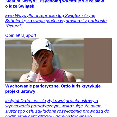
"Jest mi wstyd". Psycholog wycofuje się ze słów
o Idze Świątek
Ewa Woydyłło przeprosiła Igę Świątek i Arynę
Sabalenkę za swoje głośne wypowiedzi z podcastu
"Return".
Opinie
Kraj
Sport
Wychowanie patriotyczne. Ordo Iuris krytykuje
projekt ustawy
Instytut Ordo Iuris skrytykował projekt ustawy o
wychowaniu patriotycznym, wskazując, że mimo
słusznego celu zakładane rozwiązania prowadzą do
nadmiernej centralizacji i administracyjnego