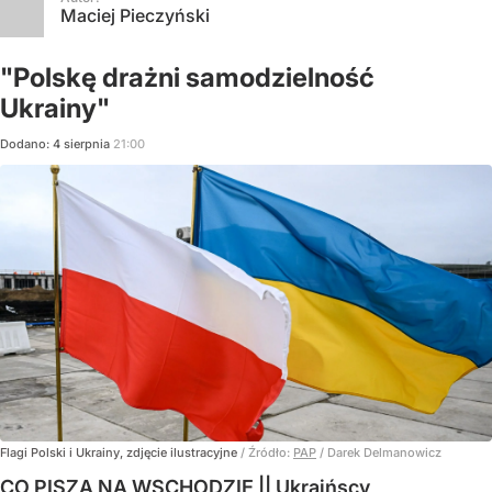
Maciej Pieczyński
"Polskę drażni samodzielność
Ukrainy"
Dodano:
4
sierpnia
21:00
Flagi Polski i Ukrainy, zdjęcie ilustracyjne
/ Źródło:
PAP
/
Darek Delmanowicz
CO PISZĄ NA WSCHODZIE || Ukraińscy