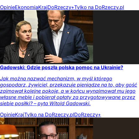
Opinie
Ekonomia
Kraj
DoRzeczy+
Tylko na DoRzeczy.pl
Gadowski: Gdzie poszła polska pomoc na Ukrainie?
Jak można nazwać mechanizm, w myśl którego
gospodarz, żywiciel, przekazuje pieniądze na to, aby gość
zajmował kolejne pokoje, a w końcu wynajmował mu jego
własne meble i pobierał opłaty za przygotowywane przez
siebie posiłki? – pyta Witold Gadowski.
Opinie
Kraj
Tylko na DoRzeczy.pl
DoRzeczy+