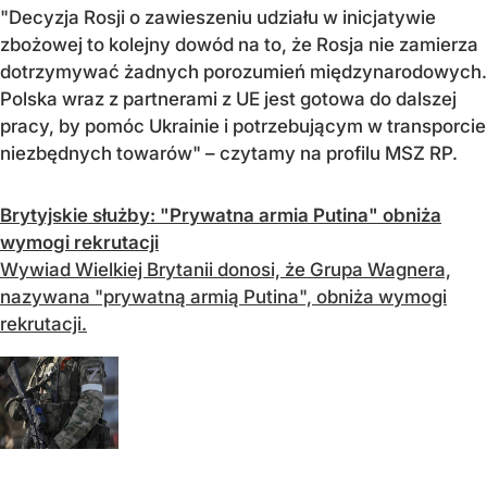
"Decyzja Rosji o zawieszeniu udziału w inicjatywie
zbożowej to kolejny dowód na to, że Rosja nie zamierza
dotrzymywać żadnych porozumień międzynarodowych.
Polska wraz z partnerami z UE jest gotowa do dalszej
pracy, by pomóc Ukrainie i potrzebującym w transporcie
niezbędnych towarów" – czytamy na profilu MSZ RP.
Brytyjskie służby: "Prywatna armia Putina" obniża
wymogi rekrutacji
Wywiad Wielkiej Brytanii donosi, że Grupa Wagnera,
nazywana "prywatną armią Putina", obniża wymogi
rekrutacji.