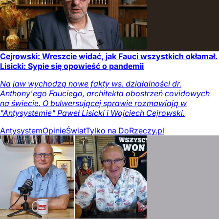
Cejrowski: Wreszcie widać, jak Fauci wszystkich okłamał.
Lisicki: Sypie się opowieść o pandemii
Na jaw wychodzą nowe fakty ws. działalności dr.
Anthony'ego Fauciego, architekta obostrzeń covidowych
na świecie. O bulwersującej sprawie rozmawiają w
"Antysystemie" Paweł Lisicki i Wojciech Cejrowski.
Antysystem
Opinie
Świat
Tylko na DoRzeczy.pl