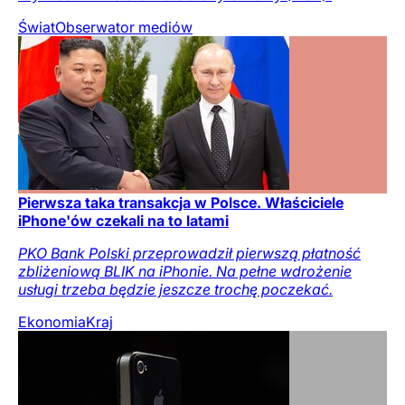
Świat
Obserwator mediów
Pierwsza taka transakcja w Polsce. Właściciele
iPhone'ów czekali na to latami
PKO Bank Polski przeprowadził pierwszą płatność
zbliżeniową BLIK na iPhonie. Na pełne wdrożenie
usługi trzeba będzie jeszcze trochę poczekać.
Ekonomia
Kraj