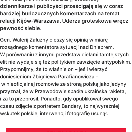
dziennikarze i publicyści prześcigają się w coraz
bardziej buńczucznych komentarzach na temat
relacji Kijów-Warszawa. Uderza groteskowa wręcz
pewność siebie.
Gen. Walerij Załużny cieszy się opinią w miarę
rozsądnego komentatora sytuacji nad Dnieprem.
W porównaniu z innymi przedstawicielami tamtejszych
elit nie wydaje się też politykiem zawzięcie antypolskim.
Przypomnijmy, że to właśnie on – jeśli wierzyć
doniesieniom Zbigniewa Parafianowicza –
w nieoficjalnej rozmowie ze stroną polską jako jedyny
przyznał, że w Przewodowie spadła ukraińska rakieta,
i za to przeprosił. Ponadto, gdy opublikował swego
czasu zdjęcie z portretem Bandery, to najwyraźniej
wskutek polskiej interwencji fotografię usunął.