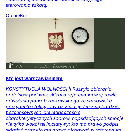
sterowania szkołą.
Opinie
Kraj
Kto jest warszawianinem
KONSTYTUCJA WOLNOŚCI || Ruszyło zbieranie
podpisów pod wnioskiem o referendum w sprawie
odwołania pana Trzaskowskiego ze stanowiska
prezydenta stolicy, a wraz z nim jeden z najbardziej
bezsensownych, ale jednocześnie
charakterystycznych sporów, napędzających emocje
nie tylko wokół tej inicjatywy: kto ma prawo podpis
składać oraz kto ma prawo głosować w referendum.