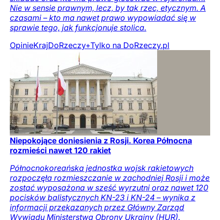
Nie w sensie prawnym, lecz, by tak rzec, etycznym. A
czasami – kto ma nawet prawo wypowiadać się w
sprawie tego, jak funkcjonuje stolica.
Opinie
Kraj
DoRzeczy+
Tylko na DoRzeczy.pl
Niepokojące doniesienia z Rosji. Korea Północna
rozmieści nawet 120 rakiet
Północnokoreańska jednostka wojsk rakietowych
rozpoczęła rozmieszczanie w zachodniej Rosji i może
zostać wyposażona w sześć wyrzutni oraz nawet 120
pocisków balistycznych KN-23 i KN-24 – wynika z
informacji przekazanych przez Główny Zarząd
Wywiadu Ministerstwa Obrony Ukrainy (HUR).