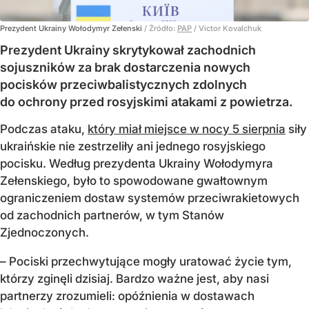
Prezydent Ukrainy Wołodymyr Zełenski
/ Źródło:
PAP
/
Victor Kovalchuk
Prezydent Ukrainy skrytykował zachodnich
sojuszników za brak dostarczenia nowych
pocisków przeciwbalistycznych zdolnych
do ochrony przed rosyjskimi atakami z powietrza.
Podczas ataku,
który miał miejsce w nocy 5 sierpnia
siły
ukraińskie nie zestrzeliły ani jednego rosyjskiego
pocisku. Według prezydenta Ukrainy Wołodymyra
Zełenskiego, było to spowodowane gwałtownym
ograniczeniem dostaw systemów przeciwrakietowych
od zachodnich partnerów, w tym Stanów
Zjednoczonych.
– Pociski przechwytujące mogły uratować życie tym,
którzy zginęli dzisiaj. Bardzo ważne jest, aby nasi
partnerzy zrozumieli: opóźnienia w dostawach