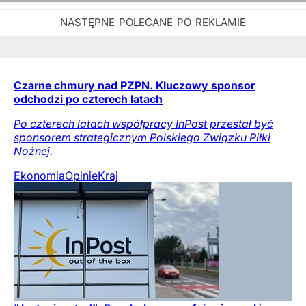
Czarne chmury nad PZPN. Kluczowy sponsor
odchodzi po czterech latach
Po czterech latach współpracy InPost przestał być
sponsorem strategicznym Polskiego Związku Piłki
Nożnej.
Ekonomia
Opinie
Kraj