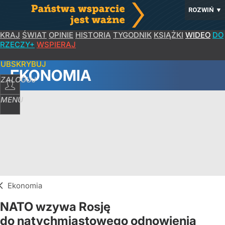
ROZWIŃ
▼
KRAJ
ŚWIAT
OPINIE
HISTORIA
TYGODNIK
KSIĄŻKI
WIDEO
DO
RZECZY+
WSPIERAJ
SUBSKRYBUJ
EKONOMIA
ZALOGUJ
MENU
Ekonomia
NATO wzywa Rosję
do natychmiastowego odnowienia