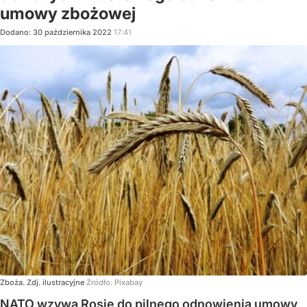
umowy zbożowej
Dodano:
30
października
2022
17:41
Zboża. Zdj. ilustracyjne
Źródło:
Pixabay
NATO wzywa Rosję do pilnego odnowienia umowy,