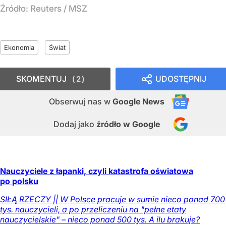
Źródło:
Reuters
/
MSZ
Ekonomia
Świat
SKOMENTUJ
UDOSTĘPNIJ
2
Obserwuj nas
w
Google News
Dodaj jako
źródło w Google
Nauczyciele z łapanki, czyli katastrofa oświatowa
po polsku
SIŁĄ RZECZY || W Polsce pracuje w sumie nieco ponad 700
tys. nauczycieli, a po przeliczeniu na "pełne etaty
nauczycielskie" – nieco ponad 500 tys. A ilu brakuje?