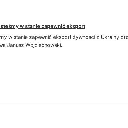
esteśmy w stanie zapewnić eksport
my w stanie zapewnić eksport żywności z Ukrainy dro
twa Janusz Wojciechowski.