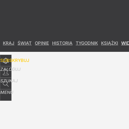
Udostępnij
10
Skomentuj
KRAJ
ŚWIAT
OPINIE
HISTORIA
TYGODNIK
KSIĄŻKI
WI
SUBSKRYBUJ
ZALOGUJ
SZUKAJ
MENU