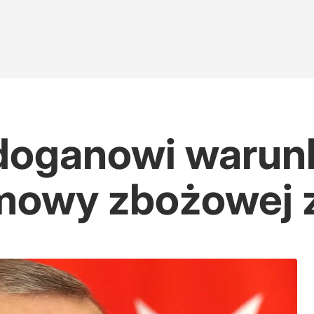
rdoganowi warun
mowy zbożowej z