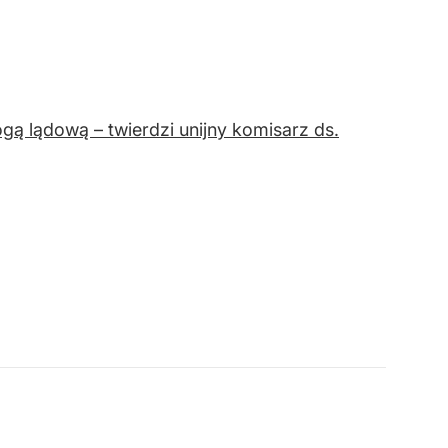
gą lądową – twierdzi unijny komisarz ds.