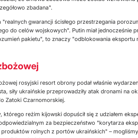
czegółowo zbadana".
 "realnych gwarancji ścisłego przestrzegania porozu
ego do celów wojskowych". Putin miał jednocześnie 
rozumień pakietu", to znaczy "odblokowania eksportu
zbożowej
wej rosyjski resort obrony podał właśnie wydarzen
sta, siły ukraińskie przeprowadziły atak dronami na o
o Zatoki Czarnomorskiej.
, którego reżim kijowski dopuścił się z udziałem eks
odpowiedzialnym za bezpieczeństwo "korytarza ekspo
t produktów rolnych z portów ukraińskich" – mogliśm