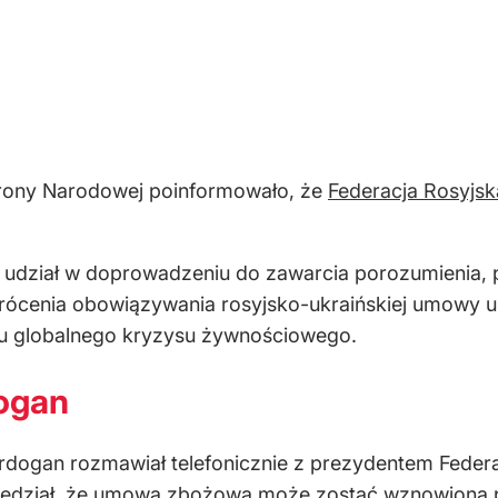
brony Narodowej poinformowało, że
Federacja Rosyjsk
 udział w doprowadzeniu do zawarcia porozumienia, 
rócenia obowiązywania rosyjsko-ukraińskiej umowy u
u globalnego kryzysu żywnościowego.
ogan
rdogan rozmawiał telefonicznie z prezydentem Federa
owiedział, że umowa zbożowa może zostać wznowiona