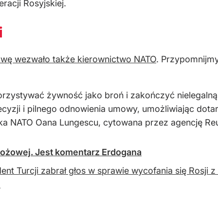
acji Rosyjskiej.
i
wę wezwało także kierownictwo NATO
. Przypomnijmy
orzystywać żywność jako broń i zakończyć nielegaln
zji i pilnego odnowienia umowy, umożliwiając dotarci
zka NATO Oana Lungescu, cytowana przez agencję Reu
bożowej. Jest komentarz Erdogana
ent Turcji zabrał głos w sprawie wycofania się Rosji 
.