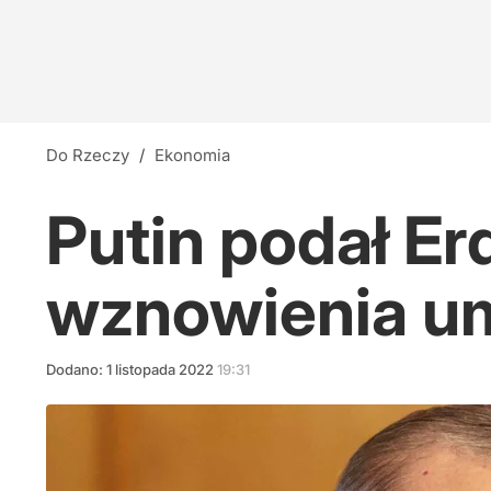
Do Rzeczy
/
Ekonomia
Putin podał E
wznowienia u
Dodano:
1
listopada
2022
19:31