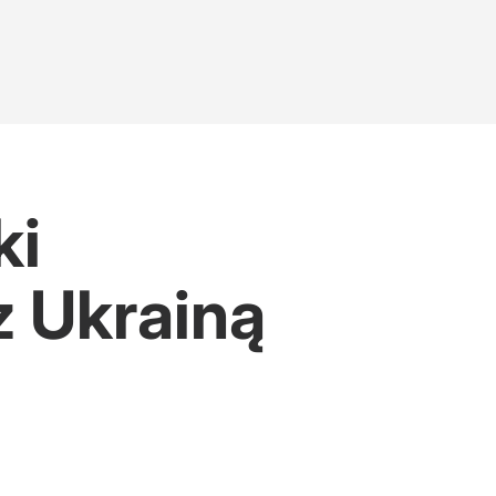
ki
 Ukrainą