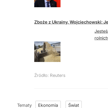
Zboże z Ukrainy. Wojciechowski: J
Jesteś
rolnic
Źródło:
Reuters
Ekonomia
Świat